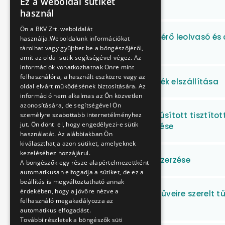
Ez a weboldal sütiket
Ipari gázok beszerzése
HUNGARIAN
használ
ENGLISH
Ön a BKV Zrt. weboldalát
Villamos fogyasztásmérő leolvasó és 
használja.Weboldalunk információkat
beszerzése
tárolhat vagy gyűjthet be a böngészőjéről,
amit az oldal sütik segítségével végez. Az
információk vonatkozhatnak Önre mint
felhasználóra, a használt eszközre vagy az
Építési, bontási törmelék elszállítása
oldal elvárt működésének biztosítására. Az
információ nem alkalmas az Ön közvetlen
azonosítására, de segítségével Ön
Ásványi anyagokkal dúsított tisztított
személyre szabottabb internetélményhez
jut. Ön dönti el, hogy engedélyezi-e sütik
automaták üzemeltetése
használatát. Az alábbiakban Ön
kiválaszthatja azon sütiket, amelyeknek
kezeléséhez hozzájárul.
Kerékpártengelyek beszerzése
A böngészők egy része alapértelmezettként
automatikusan elfogadja a sütiket, de ez a
beállítás is megváltoztatható annak
érdekében, hogy a jövőre nézve a
É-D-i metróvonal járműveire szerelt tű
felhasználó megakadályozza az
elemeinek javítása
automatikus elfogadást.
További részletek a böngészők süti