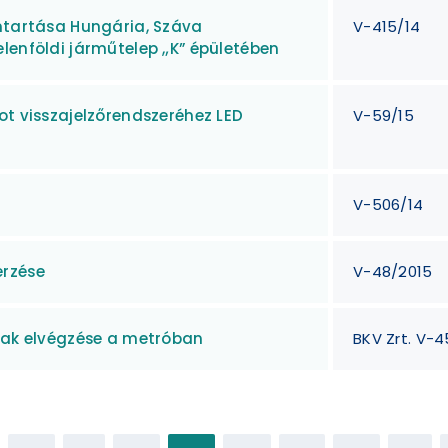
antartása Hungária, Száva
V-415/14
lenföldi járműtelep „K” épületében
ot visszajelzőrendszeréhez LED
V-59/15
V-506/14
erzése
V-48/2015
inak elvégzése a metróban
BKV Zrt. V-4