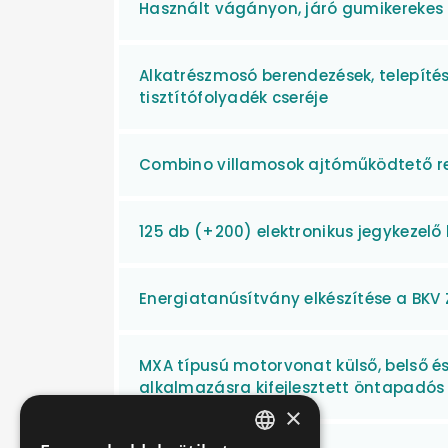
Használt vágányon, járó gumikerekes 
Alkatrészmosó berendezések, telepítés
tisztítófolyadék cseréje
Combino villamosok ajtóműködtető re
125 db (+200) elektronikus jegykezelő
Energiatanúsítvány elkészítése a BKV Z
MXA típusú motorvonat külső, belső és
alkalmazásra kifejlesztett öntapadós a
×