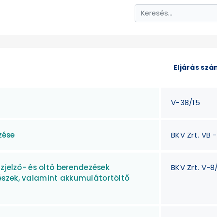
Eljárás sz
V-38/15
zése
BKV Zrt. VB 
zjelző- és oltó berendezések
BKV Zrt. V-8/
észek, valamint akkumulátortöltő