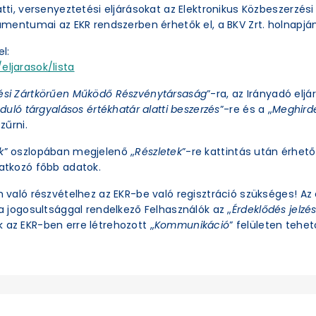
latti, versenyeztetési eljárásokat az Elektronikus Közbeszerzé
okumentumai az EKR rendszerben érhetők el, a BKV Zrt. holnapjá
l:
eljarasok/lista
ési Zártkörűen Működő Részvénytársaság
”-ra, az Irányadó eljá
duló tárgyalásos értékhatár alatti beszerzés
”-re és a „
Meghirde
zűrni.
k
” oszlopában megjelenő „
Részletek
”-re kattintás után érhető 
natkozó főbb adatok.
an való részvételhez az EKR-be való regisztráció szükséges! A
ra jogosultsággal rendelkező Felhasználók az „
Érdeklődés jelzé
 az EKR-ben erre létrehozott „
Kommunikáció
” felületen tehető