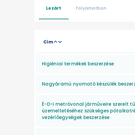
Lezárt
Folyamatban
Cím
Higiéniai termékek beszerzése
Nagyáramú nyomató készülék beszer
É-D-i metróvonal járműveire szerelt tű
üzemeltetéséhez szükséges pótalkatr
vezérlőegységek beszerzése