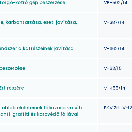
forgó-kotró gép beszerzése
VB-502/14
e, karbantartása, eseti javítása,
V-387/14
ndszer alkatrészeinek javítása
V-362/14
 beszerzése
V-63/15
rt részére
V-455/14
 ablakfelületeinek fóliázása vasúti
BKV Zrt. V-1
nti-graffiti és karcvédő fóliával.