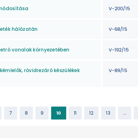
 módosítása
V-200/15
zeték hálózatán
V-68/15
metró vonalak környezetében
V-192/15
émlelők, rövidrezáró készülékek
V-89/15
7
8
9
10
11
12
13
...