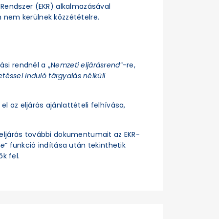
si Rendszer (EKR) alkalmazásával
n nem kerülnek közzétételre.
rási rendnél a „N
emzeti eljárásrend
”-re,
téssel induló tárgyalás nélküli
el az eljárás ajánlattételi felhívása,
z eljárás további dokumentumait az EKR-
se
” funkció indítása után tekinthetik
k fel.