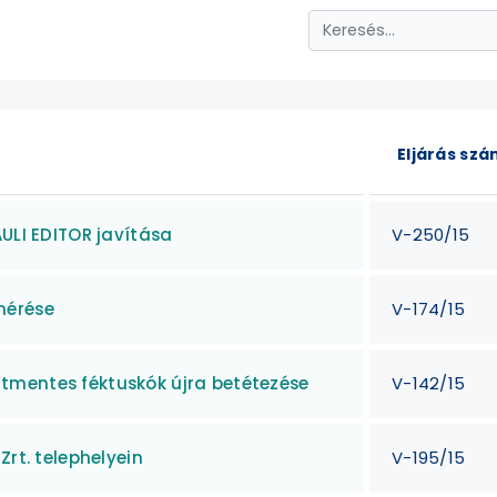
Eljárás sz
AULI EDITOR javítása
V-250/15
mérése
V-174/15
tmentes féktuskók újra betétezése
V-142/15
Zrt. telephelyein
V-195/15