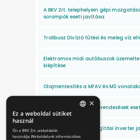
A BKV Zrt. telephelyein gépi mozgatá
sorompók eseti javítása
Trolibusz Divízió fűtési és meleg víz 
Elektromos midi autóbuszok üzemeltet
kiépítése
Olajmentesítés a MFAV és M3 vonalak
×
Háztartási és irodai berendezések eset
Ez a weboldal sütiket
HUNGARIAN
használ
ENGLISH
600 V-os megálló világítási inverter j
Ön a BKV Zrt. weboldalát
használja.Weboldalunk információkat