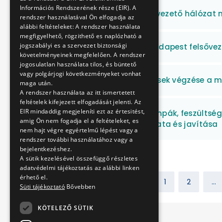
Információs Rendszerének része (EIR). A
M2 metróvonal visszavezető hálózat
rendszer használatával Ön elfogadja az
alábbi feltételeket: A rendszer használata
megfigyelhető, rögzithető es naplózható a
jogszabályi es a szervezet biztonsági
Fali kampók cseréje Budapest felsőve
követelményeinek megfelelően. A rendszer
jogosulatlan használata tilos, és büntető
vagy polgárjogi következményeket vonhat
Felszíni süllyedésmérések végzése a 
maga után.
A rendszer használata az itt ismertetett
feltételek kifejezett elfogadását jelenti. Az
EIR mindaddig megjeleníti ezt az értesitést,
Egyenáramú próbalámpák, feszültségk
amig Ön nem fogadja el a feltételeket, es
időszakos felülvizsgálata és javítása
nem hajt végre egyértelmű lépést vagy a
rendszer további használatához vagy a
bejelentkezéshez.
A sütik kezelésével összefüggő részletes
adatvédelmi tájékoztatás az alábbi linken
érhető el.
Előző
1
2
...
Süti tájékoztató
Bővebben
KÖTELEZŐ SÜTIK