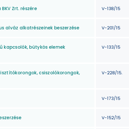
BKV Zrt. részére
V-138/15
s alváz alkatrészeinek beszerzése
V-201/15
gű kapcsolók, bütykös elemek
V-133/15
isztítókorongok, csiszolókorongok,
V-228/15.
V-173/15
eszerzése
V-152/15