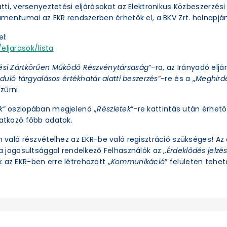
latti, versenyeztetési eljárásokat az Elektronikus Közbeszerzé
okumentumai az EKR rendszerben érhetők el, a BKV Zrt. holnapjá
l:
eljarasok/lista
ési Zártkörűen Működő Részvénytársaság
”-ra, az Irányadó eljá
duló tárgyalásos értékhatár alatti beszerzés
”-re és a „
Meghirde
zűrni.
k
” oszlopában megjelenő „
Részletek
”-re kattintás után érhető 
natkozó főbb adatok.
an való részvételhez az EKR-be való regisztráció szükséges! A
ra jogosultsággal rendelkező Felhasználók az „
Érdeklődés jelzé
 az EKR-ben erre létrehozott „
Kommunikáció
” felületen tehető