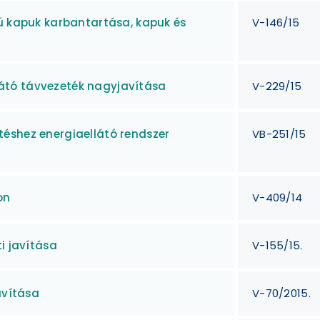
sú kapuk karbantartása, kapuk és
V-146/15
ellátó távvezeték nagyjavítása
V-229/15
éshez energiaellátó rendszer
VB-251/15
on
V-409/14
i javítása
V-155/15.
avítása
V-70/2015.