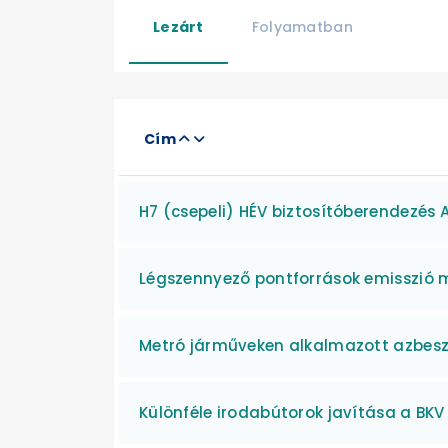
Lezárt
Folyamatban
Cím
H7 (csepeli) HÉV biztosítóberendezés 
Légszennyező pontforrások emisszió 
Metró járműveken alkalmazott azbesz
Különféle irodabútorok javítása a BKV 