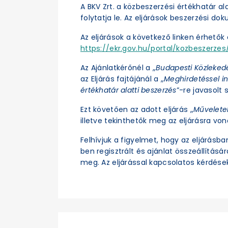
A BKV Zrt. a közbeszerzési értékhatár a
folytatja le. Az eljárások beszerzési d
Az eljárások a következő linken érhetők e
https://ekr.gov.hu/portal/kozbeszerzes/
Az Ajánlatkérőnél a „
Budapesti Közleked
az Eljárás fajtájánál a „
Meghirdetéssel in
értékhatár alatti beszerzés
”-re javasolt s
Ezt követően az adott eljárás „
Művelete
illetve tekinthetők meg az eljárásra vo
Felhívjuk a figyelmet, hogy az eljárásb
ben regisztrált és ajánlat összeállításá
meg. Az eljárással kapcsolatos kérdések