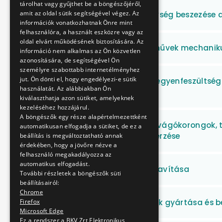
tárolhat vagy gyűjthet be a böngészőjéről,
amit az oldal sütik segítségével végez. Az
Nyomdaipari tevékenység beszezése a 
információk vonatkozhatnak Önre mint
felhasználóra, a használt eszközre vagy az
oldal elvárt működésének biztosítására. Az
Metró és Villamos járművek mechaniku
információ nem alkalmas az Ön közvetlen
azonosítására, de segítségével Ön
személyre szabottabb internetélményhez
jut. Ön dönti el, hogy engedélyezi-e sütik
HÉV és MFAV speciális egyenfeszültsé
használatát. Az alábbiakban Ön
beszerzése
kiválaszthatja azon sütiket, amelyeknek
kezeléséhez hozzájárul.
A böngészők egy része alapértelmezettként
Csiszoló szerszámok (vágókorongok, t
automatikusan elfogadja a sütiket, de ez a
csiszolótárcsák) beszerzése
beállítás is megváltoztatható annak
érdekében, hogy a jövőre nézve a
felhasználó megakadályozza az
automatikus elfogadást.
T5C5 behajtótengely javítása
További részletek a böngészők süti
beállításairól:
Chrome
Digitális mérőműszerek gyártása és b
Firefox
Microsoft Edge
Ez a rendszer a BKV Zrt Elektronikus