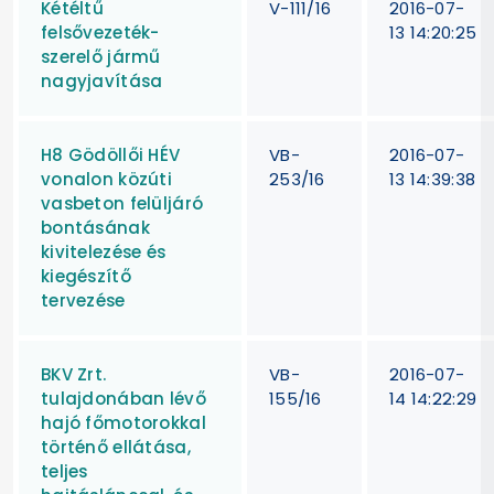
Kétéltű
V-111/16
2016-07-
felsővezeték-
13 14:20:25
szerelő jármű
nagyjavítása
H8 Gödöllői HÉV
VB-
2016-07-
vonalon közúti
253/16
13 14:39:38
vasbeton felüljáró
bontásának
kivitelezése és
kiegészítő
tervezése
BKV Zrt.
VB-
2016-07-
tulajdonában lévő
155/16
14 14:22:29
hajó főmotorokkal
történő ellátása,
teljes