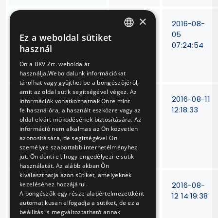
×
Fenntartási
V-
2016-08-
munkákhoz
214/16
05
Ez a weboldal sütiket
HUNGARIAN
szükséges
07:24:54
használ
pályafenntartási
ENGLISH
Ön a BKV Zrt. weboldalát
kisgépek bérlése
használja.Weboldalunk információkat
tárolhat vagy gyűjthet be a böngészőjéről,
amit az oldal sütik segítségével végez. Az
Metró motorkocsi
V-
2016-08-11
információk vonatkozhatnak Önre mint
vonszoló-
237/16
12:18:33
felhasználóra, a használt eszközre vagy az
berendezés
oldal elvárt működésének biztosítására. Az
információ nem alkalmas az Ön közvetlen
időszakos
azonosítására, de segítségével Ön
karbantartása és
személyre szabottabb internetélményhez
eseti javítása
jut. Ön dönti el, hogy engedélyezi-e sütik
használatát. Az alábbiakban Ön
kiválaszthatja azon sütiket, amelyeknek
M4 Metro –
VB-
2016-08-
kezeléséhez hozzájárul.
A böngészők egy része alapértelmezettként
veszélyes hulladék
110/16.
12 14:19:38
automatikusan elfogadja a sütiket, de ez a
üzemi gyűjtő
beállítás is megváltoztatható annak
konténer szállítása