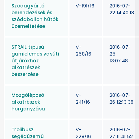
Szódagyártó
V-191/16
2016-07-
berendezések és
22 14:40:18
szódaballon hűtők
üzemeltetése
STRAIL típusú
V-
2016-07-
gumielemes vasúti
258/16
25
átjárókhoz
13:07:48
alkatrészek
beszerzése
Mozgólépcső
V-
2016-07-
alkatrészek
241/16
26 12:13:38
horganyzása
Trolibusz
V-
2016-07-
segédüzemű
228/16
27 11:41:52