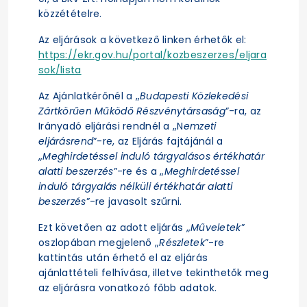
közzétételre.
Az eljárások a következő linken érhetők el:
https://ekr.gov.hu/portal/kozbeszerzes/eljara
sok/lista
Az Ajánlatkérőnél a „
Budapesti Közlekedési
Zártkörűen Működő Részvénytársaság
”-ra, az
Irányadó eljárási rendnél a „N
emzeti
eljárásrend
”-re, az Eljárás fajtájánál a
„
Meghirdetéssel induló tárgyalásos értékhatár
alatti beszerzés
”-re és a „
Meghirdetéssel
induló tárgyalás nélküli értékhatár alatti
beszerzés
”-re javasolt szűrni.
Ezt követően az adott eljárás „
Műveletek
”
oszlopában megjelenő „
Részletek
”-re
kattintás után érhető el az eljárás
ajánlattételi felhívása, illetve tekinthetők meg
az eljárásra vonatkozó főbb adatok.