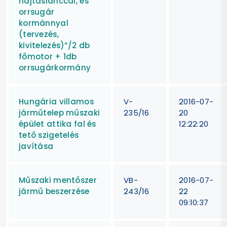
hajtáslánccal, és
orrsugár
kormánnyal
(tervezés,
kivitelezés)”/2 db
főmotor + 1db
orrsugárkormány
Hungária villamos
V-
2016-07-
járműtelep műszaki
235/16
20
épület attika fal és
12:22:20
tető szigetelés
javítása
Műszaki mentőszer
VB-
2016-07-
jármű beszerzése
243/16
22
09:10:37