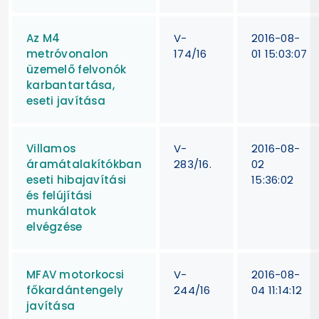
Az M4
V-
2016-08-
metróvonalon
174/16
01 15:03:07
üzemelő felvonók
karbantartása,
eseti javítása
Villamos
V-
2016-08-
áramátalakítókban
283/16.
02
eseti hibajavítási
15:36:02
és felújítási
munkálatok
elvégzése
MFAV motorkocsi
V-
2016-08-
főkardántengely
244/16
04 11:14:12
javítása