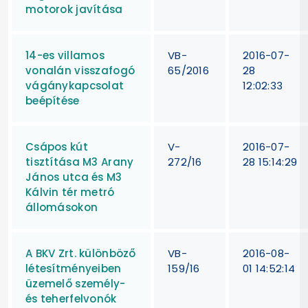
motorok javítása
14-es villamos
VB-
2016-07-
vonalán visszafogó
65/2016
28
vágánykapcsolat
12:02:33
beépítése
Csápos kút
V-
2016-07-
tisztítása M3 Arany
272/16
28 15:14:29
János utca és M3
Kálvin tér metró
állomásokon
A BKV Zrt. különböző
VB-
2016-08-
létesítményeiben
159/16
01 14:52:14
üzemelő személy-
és teherfelvonók