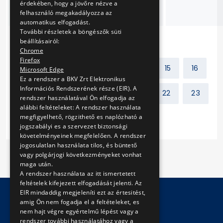
érdekében, hogy a jövőre nézve a
és telepítése
felhasználó megakadályozza az
automatikus elfogadást.
További részletek a böngészők süti
beállításairól:
Chrome
Firefox
Előző
1
2
...
14
15
16
Microsoft Edge
Ez a rendszer a BKV Zrt Elektronikus
Információs Rendszerének része (EIR). A
17
18
19
20
21
22
23
rendszer használatával Ön elfogadja az
alábbi feltételeket: A rendszer használata
megfigyelhető, rögzithető es naplózható a
Következő
jogszabályi es a szervezet biztonsági
követelményeinek megfelelően. A rendszer
jogosulatlan használata tilos, és büntető
vagy polgárjogi következményeket vonhat
maga után.
A rendszer használata az itt ismertetett
feltételek kifejezett elfogadását jelenti. Az
EIR mindaddig megjeleníti ezt az értesitést,
amig Ön nem fogadja el a feltételeket, es
nem hajt végre egyértelmű lépést vagy a
© Copyright 2026 BKV Zrt.
rendszer további használatához vagy a