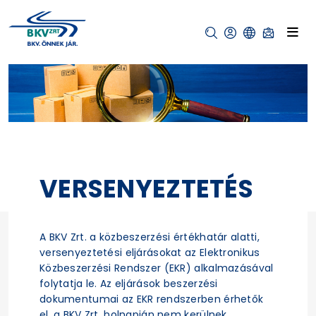
VERSENYEZTETÉS
A BKV Zrt. a közbeszerzési értékhatár alatti,
versenyeztetési eljárásokat az Elektronikus
Közbeszerzési Rendszer (EKR) alkalmazásával
folytatja le. Az eljárások beszerzési
dokumentumai az EKR rendszerben érhetők
el, a BKV Zrt. holnapján nem kerülnek