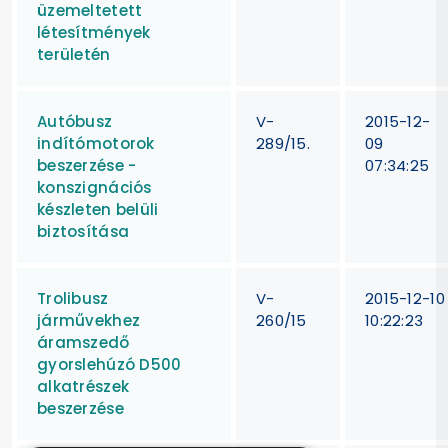
üzemeltetett
létesítmények
területén
Autóbusz
V-
2015-12-
indítómotorok
289/15.
09
beszerzése -
07:34:25
konszignációs
készleten belüli
biztosítása
Trolibusz
V-
2015-12-10
járművekhez
260/15
10:22:23
áramszedő
gyorslehúzó D500
alkatrészek
beszerzése