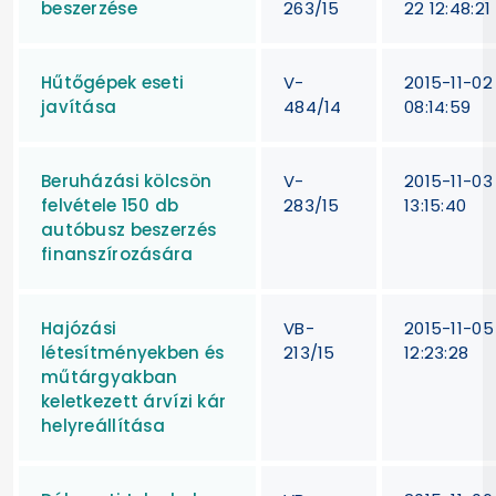
beszerzése
263/15
22 12:48:21
Hűtőgépek eseti
V-
2015-11-02
javítása
484/14
08:14:59
Beruházási kölcsön
V-
2015-11-03
felvétele 150 db
283/15
13:15:40
autóbusz beszerzés
finanszírozására
Hajózási
VB-
2015-11-05
létesítményekben és
213/15
12:23:28
műtárgyakban
keletkezett árvízi kár
helyreállítása