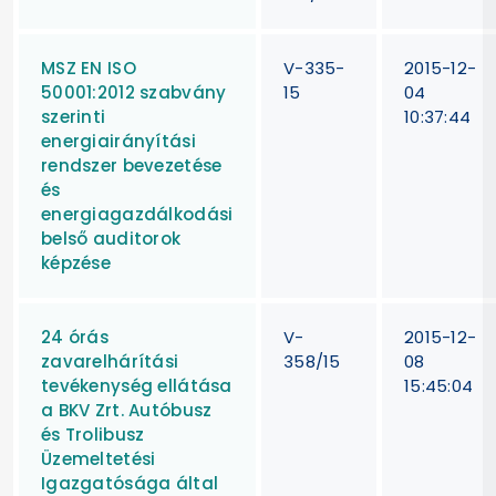
MSZ EN ISO
V-335-
2015-12-
50001:2012 szabvány
15
04
szerinti
10:37:44
energiairányítási
rendszer bevezetése
és
energiagazdálkodási
belső auditorok
képzése
24 órás
V-
2015-12-
zavarelhárítási
358/15
08
tevékenység ellátása
15:45:04
a BKV Zrt. Autóbusz
és Trolibusz
Üzemeltetési
Igazgatósága által