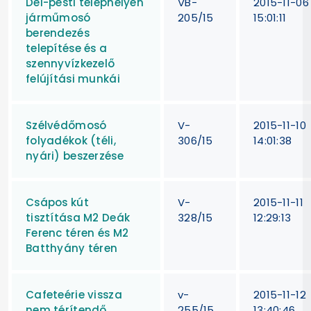
Dél-pesti telephelyen
VB-
2015-11-06
járműmosó
205/15
15:01:11
berendezés
telepítése és a
szennyvízkezelő
felújítási munkái
Szélvédőmosó
V-
2015-11-10
folyadékok (téli,
306/15
14:01:38
nyári) beszerzése
Csápos kút
V-
2015-11-11
tisztítása M2 Deák
328/15
12:29:13
Ferenc téren és M2
Batthyány téren
Cafeteérie vissza
v-
2015-11-12
nem térítendő
255/15
13:40:46