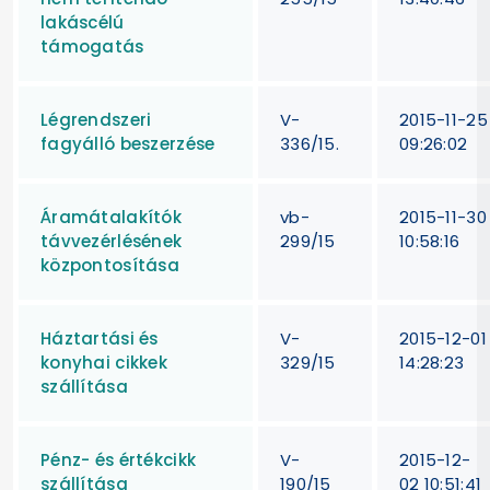
lakáscélú
támogatás
Légrendszeri
V-
2015-11-25
fagyálló beszerzése
336/15.
09:26:02
Áramátalakítók
vb-
2015-11-30
távvezérlésének
299/15
10:58:16
központosítása
Háztartási és
V-
2015-12-01
konyhai cikkek
329/15
14:28:23
szállítása
Pénz- és értékcikk
V-
2015-12-
szállítása
190/15
02 10:51:41