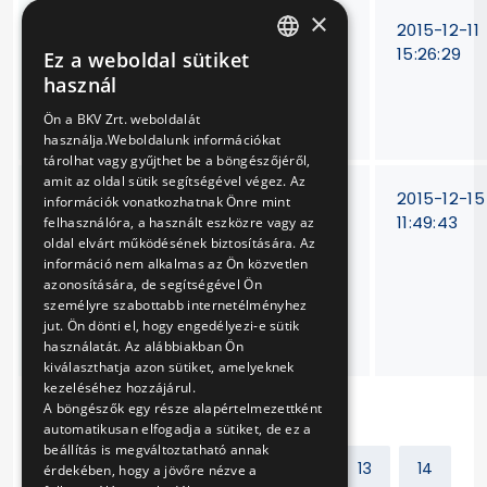
×
14-es villamos
VB-
2015-12-11
vonalán Lehel téri
331/15.
15:26:29
Ez a weboldal sütiket
HUNGARIAN
biztosítóberendezés
használ
jelzési kép
ENGLISH
Ön a BKV Zrt. weboldalát
átalakítása
használja.Weboldalunk információkat
tárolhat vagy gyűjthet be a böngészőjéről,
amit az oldal sütik segítségével végez. Az
Zaj-, és
V-
2015-12-15
információk vonatkozhatnak Önre mint
rezgéskibocsátások
354/15.
11:49:43
felhasználóra, a használt eszközre vagy az
oldal elvárt működésének biztosítására. Az
csökkentési
információ nem alkalmas az Ön közvetlen
lehetőségeinek
azonosítására, de segítségével Ön
szakértői vizsgálata
személyre szabottabb internetélményhez
és tanulmányterv
jut. Ön dönti el, hogy engedélyezi-e sütik
készítése
használatát. Az alábbiakban Ön
kiválaszthatja azon sütiket, amelyeknek
kezeléséhez hozzájárul.
A böngészők egy része alapértelmezettként
automatikusan elfogadja a sütiket, de ez a
beállítás is megváltoztatható annak
Előző
1
2
...
12
13
14
érdekében, hogy a jövőre nézve a