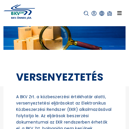
VERSENYEZTETÉS
A BKV Zrt. a közbeszerzési értékhatár alatti,
versenyeztetési eljárásokat az Elektronikus
Közbeszerzési Rendszer (EKR) alkalmazásával
folytatja le. Az eljárások beszerzési
dokumentumai az EKR rendszerben érhetők
el, a BKV Zrt. holnapján nem kerülnek