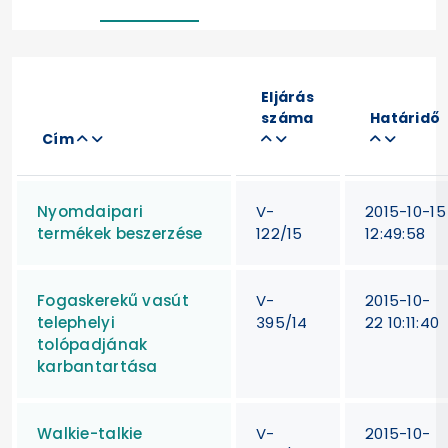
Eljárás
száma
Határidő
Cím
Nyomdaipari
V-
2015-10-15
termékek beszerzése
122/15
12:49:58
Fogaskerekű vasút
V-
2015-10-
telephelyi
395/14
22 10:11:40
tolópadjának
karbantartása
Walkie-talkie
V-
2015-10-