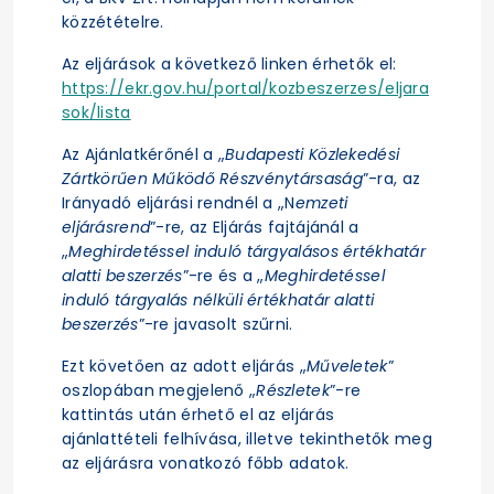
közzétételre.
Az eljárások a következő linken érhetők el:
https://ekr.gov.hu/portal/kozbeszerzes/eljara
sok/lista
Az Ajánlatkérőnél a „
Budapesti Közlekedési
Zártkörűen Működő Részvénytársaság
”-ra, az
Irányadó eljárási rendnél a „N
emzeti
eljárásrend
”-re, az Eljárás fajtájánál a
„
Meghirdetéssel induló tárgyalásos értékhatár
alatti beszerzés
”-re és a „
Meghirdetéssel
induló tárgyalás nélküli értékhatár alatti
beszerzés
”-re javasolt szűrni.
Ezt követően az adott eljárás „
Műveletek
”
oszlopában megjelenő „
Részletek
”-re
kattintás után érhető el az eljárás
ajánlattételi felhívása, illetve tekinthetők meg
az eljárásra vonatkozó főbb adatok.