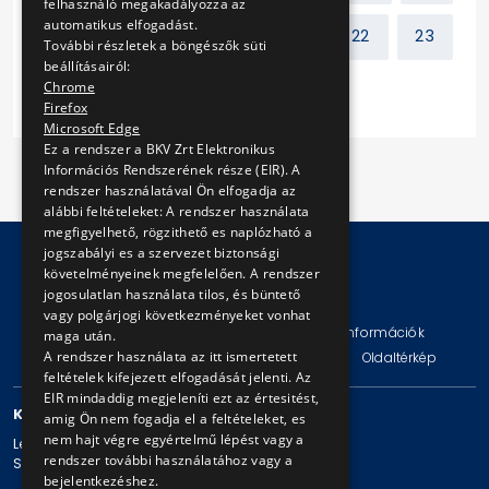
felhasználó megakadályozza az
automatikus elfogadást.
15
16
17
18
...
22
23
További részletek a böngészők süti
beállításairól:
Chrome
Következő
Firefox
Microsoft Edge
Ez a rendszer a BKV Zrt Elektronikus
Információs Rendszerének része (EIR). A
rendszer használatával Ön elfogadja az
alábbi feltételeket: A rendszer használata
megfigyelhető, rögzithető es naplózható a
jogszabályi es a szervezet biztonsági
követelményeinek megfelelően. A rendszer
jogosulatlan használata tilos, és büntető
© Copyright 2026 BKV Zrt.
vagy polgárjogi következményeket vonhat
Impresszum
Jogi nyilatkozat
Technikai információk
maga után.
A rendszer használata az itt ismertetett
Adatvédelmi politika és tájékoztatások
ÁSZF
Oldaltérkép
feltételek kifejezett elfogadását jelenti. Az
EIR mindaddig megjeleníti ezt az értesitést,
KAPCSOLAT
amig Ön nem fogadja el a feltételeket, es
nem hajt végre egyértelmű lépést vagy a
Levelezési cím: 1980 Budapest, Pf. 11.
rendszer további használatához vagy a
Székhely: 1980 Budapest, Akácfa u. 15.
bejelentkezéshez.