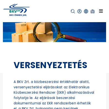
VERSENYEZTETÉS
A BKV Zrt. a közbeszerzési értékhatár alatti,
versenyeztetési eljárásokat az Elektronikus
Közbeszerzési Rendszer (EKR) alkalmazásával
folytatja le. Az eljárások beszerzési
dokumentumai az EKR rendszerben érhetők
el, a BKV Zrt. holnapján nem kerülnek