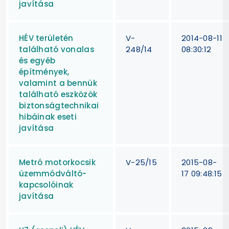
javítása
HÉV területén
V-
2014-08-11
található vonalas
248/14
08:30:12
és egyéb
építmények,
valamint a bennük
található eszközök
biztonságtechnikai
hibáinak eseti
javítása
Metró motorkocsik
V-25/15
2015-08-
üzemmódváltó-
17 09:48:15
kapcsolóinak
javítása