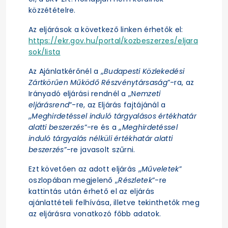
közzétételre.
Az eljárások a következő linken érhetők el:
https://ekr.gov.hu/portal/kozbeszerzes/eljara
sok/lista
Az Ajánlatkérőnél a „
Budapesti Közlekedési
Zártkörűen Működő Részvénytársaság
”-ra, az
Irányadó eljárási rendnél a „N
emzeti
eljárásrend
”-re, az Eljárás fajtájánál a
„
Meghirdetéssel induló tárgyalásos értékhatár
alatti beszerzés
”-re és a „
Meghirdetéssel
induló tárgyalás nélküli értékhatár alatti
beszerzés
”-re javasolt szűrni.
Ezt követően az adott eljárás „
Műveletek
”
oszlopában megjelenő „
Részletek
”-re
kattintás után érhető el az eljárás
ajánlattételi felhívása, illetve tekinthetők meg
az eljárásra vonatkozó főbb adatok.