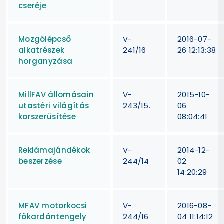
cseréje
Mozgólépcső
V-
2016-07-
alkatrészek
241/16
26 12:13:38
horganyzása
MillFAV állomásain
V-
2015-10-
utastéri világítás
243/15.
06
korszerűsítése
08:04:41
Reklámajándékok
V-
2014-12-
beszerzése
244/14
02
14:20:29
MFAV motorkocsi
V-
2016-08-
főkardántengely
244/16
04 11:14:12