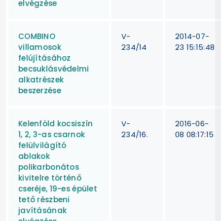
elvégzése
COMBINO
V-
2014-07-
villamosok
234/14
23 15:15:48
felújításához
becsuklásvédelmi
alkatrészek
beszerzése
Kelenföld kocsiszín
V-
2016-06-
1, 2, 3-as csarnok
234/16.
08 08:17:15
felülvilágító
ablakok
polikarbonátos
kivitelre történő
cseréje, 19-es épület
tető részbeni
javításának