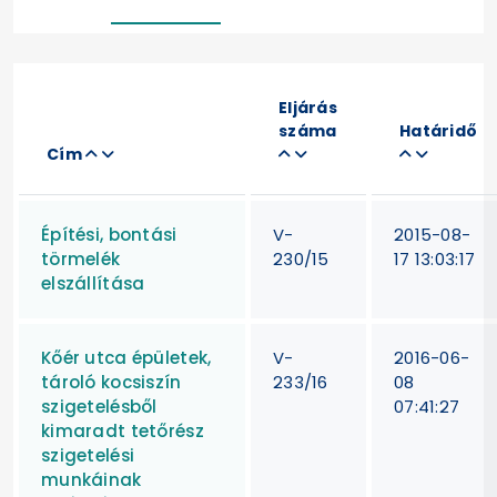
Eljárás
száma
Határidő
Cím
Építési, bontási
V-
2015-08-
törmelék
230/15
17 13:03:17
elszállítása
Kőér utca épületek,
V-
2016-06-
tároló kocsiszín
233/16
08
szigetelésből
07:41:27
kimaradt tetőrész
szigetelési
munkáinak