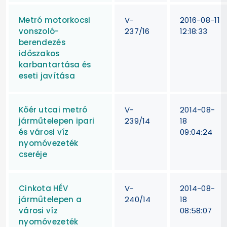
Metró motorkocsi
V-
2016-08-11
vonszoló-
237/16
12:18:33
berendezés
időszakos
karbantartása és
eseti javítása
Kőér utcai metró
V-
2014-08-
járműtelepen ipari
239/14
18
és városi víz
09:04:24
nyomóvezeték
cseréje
Cinkota HÉV
V-
2014-08-
járműtelepen a
240/14
18
városi víz
08:58:07
nyomóvezeték