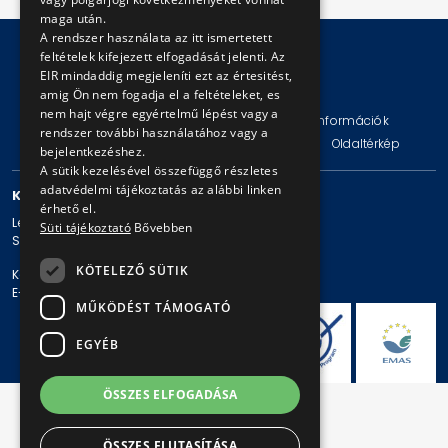
maga után.
A rendszer használata az itt ismertetett
feltételek kifejezett elfogadását jelenti. Az
EIR mindaddig megjeleníti ezt az értesitést,
© Copyright 2026 BKV Zrt.
amig Ön nem fogadja el a feltételeket, es
nem hajt végre egyértelmű lépést vagy a
Impresszum
Jogi nyilatkozat
Technikai információk
rendszer további használatához vagy a
Adatvédelmi politika és tájékoztatások
ÁSZF
Oldaltérkép
bejelentkezéshez.
A sütik kezelésével összefüggő részletes
adatvédelmi tájékoztatás az alábbi linken
KAPCSOLAT
érhető el.
Levelezési cím: 1980 Budapest, Pf. 11.
Süti tájékoztató
Bővebben
Székhely: 1980 Budapest, Akácfa u. 15.
KÖTELEZŐ SÜTIK
Központi telefonszám: + 36 1 461-65-00
E-mail cím: bkv@bkv.hu
MŰKÖDÉST TÁMOGATÓ
EGYÉB
ÖSSZES ELFOGADÁSA
ÖSSZES ELUTASÍTÁSA