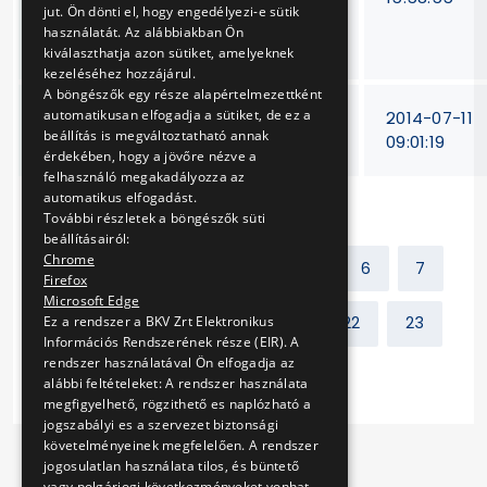
jut. Ön dönti el, hogy engedélyezi-e sütik
mágneseinek
használatát. Az alábbiakban Ön
javítása
kiválaszthatja azon sütiket, amelyeknek
kezeléséhez hozzájárul.
A böngészők egy része alapértelmezettként
automatikusan elfogadja a sütiket, de ez a
ISO 20000 előaudit
V-
2014-07-11
beállítás is megváltoztatható annak
és tanúsítás
255/14
09:01:19
érdekében, hogy a jövőre nézve a
felhasználó megakadályozza az
automatikus elfogadást.
További részletek a böngészők süti
beállításairól:
Chrome
Előző
1
2
...
5
6
7
Firefox
Microsoft Edge
Ez a rendszer a BKV Zrt Elektronikus
8
9
10
11
...
22
23
Információs Rendszerének része (EIR). A
rendszer használatával Ön elfogadja az
Következő
alábbi feltételeket: A rendszer használata
megfigyelhető, rögzithető es naplózható a
jogszabályi es a szervezet biztonsági
követelményeinek megfelelően. A rendszer
jogosulatlan használata tilos, és büntető
vagy polgárjogi következményeket vonhat