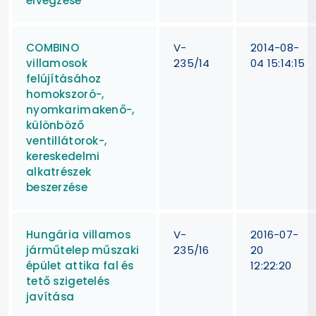
elvégzése
COMBINO
V-
2014-08-
villamosok
235/14
04 15:14:15
felújításához
homokszoró-,
nyomkarimakenő-,
különböző
ventillátorok-,
kereskedelmi
alkatrészek
beszerzése
Hungária villamos
V-
2016-07-
járműtelep műszaki
235/16
20
épület attika fal és
12:22:20
tető szigetelés
javítása