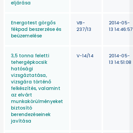
eljárása
Energotest görgős
VB-
2014-05-
fékpad beszerzése és
237/13
13 14:46:57
beüzemelése
3,5 tonna feletti
V-14/14
2014-05-
tehergépkocsik
13 14:51:08
hatósági
vizsgáztatása,
vizsgára történő
felkészítés, valamint
az elvárt
munkakörülményeket
biztosító
berendezéseinek
javítása