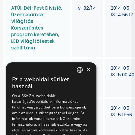
ATÜI, Dél-Pest Divízió,
V-82/14
2014-05-
Üzemcsarnok
13 14:56:17
Világítás
Korszerűsítés
program keretében,
LED világítótestek
szállítása
×
Légalkohol
V-
2014-05-
szintmérők
270/13
13 15:00:40
Ez a weboldal sütiket
karbantartása,
HUNGARIAN
használ
javítása, kalibrálása
ENGLISH
Ön a BKV Zrt. weboldalát
használja.Weboldalunk információkat
tárolhat vagy gyűjthet be a böngészőjéről,
Van Hool New A330
V-52/14
2014-05-
amit az oldal sütik segítségével végez. Az
CNG típusú
13 15:11:56
információk vonatkozhatnak Önre mint
autóbuszok sűrített
felhasználóra, a használt eszközre vagy az
földgázzal üzemelő
oldal elvárt működésének biztosítására. Az
motorjainak