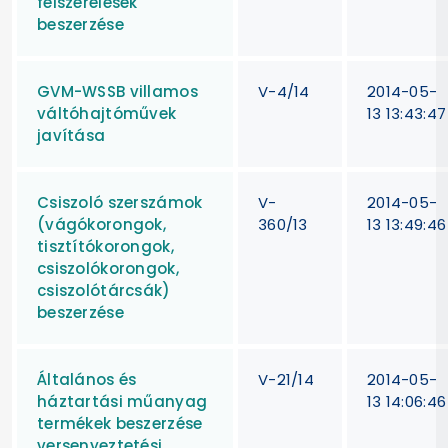
felszerelések
beszerzése
GVM-WSSB villamos
V-4/14
2014-05-
váltóhajtóművek
13 13:43:47
javítása
Csiszoló szerszámok
V-
2014-05-
(vágókorongok,
360/13
13 13:49:46
tisztítókorongok,
csiszolókorongok,
csiszolótárcsák)
beszerzése
Általános és
V-21/14
2014-05-
háztartási műanyag
13 14:06:46
termékek beszerzése
versenyeztetési