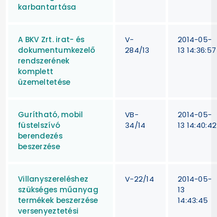
karbantartása
A BKV Zrt. irat- és
V-
2014-05-
dokumentumkezelő
284/13
13 14:36:57
rendszerének
komplett
üzemeltetése
Gurítható, mobil
VB-
2014-05-
füstelszívó
34/14
13 14:40:42
berendezés
beszerzése
Villanyszereléshez
V-22/14
2014-05-
szükséges műanyag
13
termékek beszerzése
14:43:45
versenyeztetési