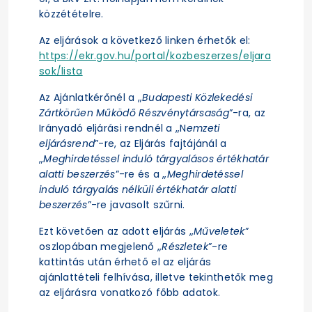
közzétételre.
Az eljárások a következő linken érhetők el:
https://ekr.gov.hu/portal/kozbeszerzes/eljara
sok/lista
Az Ajánlatkérőnél a „
Budapesti Közlekedési
Zártkörűen Működő Részvénytársaság
”-ra, az
Irányadó eljárási rendnél a „N
emzeti
eljárásrend
”-re, az Eljárás fajtájánál a
„
Meghirdetéssel induló tárgyalásos értékhatár
alatti beszerzés
”-re és a „
Meghirdetéssel
induló tárgyalás nélküli értékhatár alatti
beszerzés
”-re javasolt szűrni.
Ezt követően az adott eljárás „
Műveletek
”
oszlopában megjelenő „
Részletek
”-re
kattintás után érhető el az eljárás
ajánlattételi felhívása, illetve tekinthetők meg
az eljárásra vonatkozó főbb adatok.