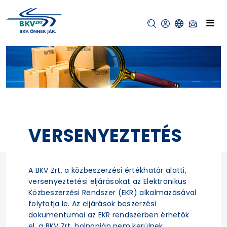
VERSENYEZTETÉS
A BKV Zrt. a közbeszerzési értékhatár alatti,
versenyeztetési eljárásokat az Elektronikus
Közbeszerzési Rendszer (EKR) alkalmazásával
folytatja le. Az eljárások beszerzési
dokumentumai az EKR rendszerben érhetők
el, a BKV Zrt. holnapján nem kerülnek