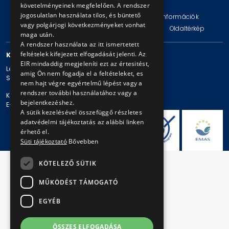
követelményeinek megfelelően. A rendszer
jogosulatlan használata tilos, és büntető
Impresszum
Jogi nyilatkozat
Technikai információk
vagy polgárjogi következményeket vonhat
Adatvédelmi politika és tájékoztatások
ÁSZF
Oldaltérkép
maga után.
A rendszer használata az itt ismertetett
feltételek kifejezett elfogadását jelenti. Az
KAPCSOLAT
EIR mindaddig megjeleníti ezt az értesitést,
Levelezési cím: 1980 Budapest, Pf. 11.
amig Ön nem fogadja el a feltételeket, es
Székhely: 1980 Budapest, Akácfa u. 15.
nem hajt végre egyértelmű lépést vagy a
rendszer további használatához vagy a
Központi telefonszám: + 36 1 461-65-00
bejelentkezéshez.
E-mail cím: bkv@bkv.hu
A sütik kezelésével összefüggő részletes
adatvédelmi tájékoztatás az alábbi linken
érhető el.
Süti tájékoztató
Bővebben
KÖTELEZŐ SÜTIK
MŰKÖDÉST TÁMOGATÓ
EGYÉB
ÖSSZES ELFOGADÁSA