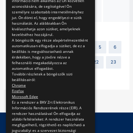
információ nem alkalmas az Ön közvetlen
felújítása, szükség
azonosítására, de segítségével Ön
szerinti javítása
személyre szabottabb internetélményhez
jut. Ön dönti el, hogy engedélyezi-e sütik
használatát. Az alábbiakban Ön
kiválaszthatja azon sütiket, amelyeknek
kezeléséhez hozzájárul.
A böngészők egy része alapértelmezettként
automatikusan elfogadja a sütiket, de ez a
Előző
1
2
3
4
5
6
beállítás is megváltoztatható annak
érdekében, hogy a jövőre nézve a
7
8
9
10
...
22
23
felhasználó megakadályozza az
automatikus elfogadást.
További részletek a böngészők süti
Következő
beállításairól:
Chrome
Firefox
Microsoft Edge
Ez a rendszer a BKV Zrt Elektronikus
Információs Rendszerének része (EIR). A
rendszer használatával Ön elfogadja az
alábbi feltételeket: A rendszer használata
megfigyelhető, rögzithető es naplózható a
jogszabályi es a szervezet biztonsági
© Copyright 2026 BKV Zrt.