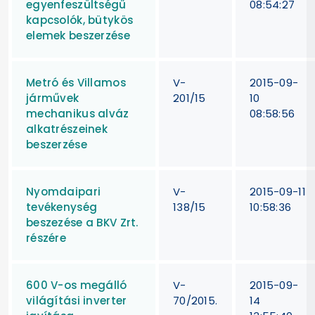
egyenfeszültségű
08:54:27
kapcsolók, bütykös
elemek beszerzése
Metró és Villamos
V-
2015-09-
járművek
201/15
10
mechanikus alváz
08:58:56
alkatrészeinek
beszerzése
Nyomdaipari
V-
2015-09-11
tevékenység
138/15
10:58:36
beszezése a BKV Zrt.
részére
600 V-os megálló
V-
2015-09-
világítási inverter
70/2015.
14