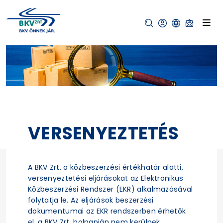
VERSENYEZTETÉS
A BKV Zrt. a közbeszerzési értékhatár alatti,
versenyeztetési eljárásokat az Elektronikus
Közbeszerzési Rendszer (EKR) alkalmazásával
folytatja le. Az eljárások beszerzési
dokumentumai az EKR rendszerben érhetők
el, a BKV Zrt. holnapján nem kerülnek