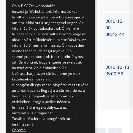
elvégzése
ENGLISH
Ön a BKV Zrt. weboldalát
használja.Weboldalunk információkat
tárolhat vagy gyűjthet be a böngészőjéről,
Combino
V-
2015-10-
amit az oldal sütik segítségével végez. Az
villamosokhoz
278/15.
08
információk vonatkozhatnak Önre mint
utastéri
08:43:44
felhasználóra, a használt eszközre vagy az
oldal elvárt működésének biztosítására. Az
kapaszkodók
információ nem alkalmas az Ön közvetlen
szállítása
azonosítására, de segítségével Ön
személyre szabottabb internetélményhez
jut. Ön dönti el, hogy engedélyezi-e sütik
M3 metróvonal 15
V-
2015-10-13
használatát. Az alábbiakban Ön
állomásán lévő
226/15.
15:00:56
kiválaszthatja azon sütiket, amelyeknek
kezeléséhez hozzájárul.
speciális, állomási
A böngészők egy része alapértelmezettként
hírközlő
automatikusan elfogadja a sütiket, de ez a
vezérlőasztalok
beállítás is megváltoztatható annak
javítása
érdekében, hogy a jövőre nézve a
felhasználó megakadályozza az
automatikus elfogadást.
További részletek a böngészők süti
beállításairól:
Chrome