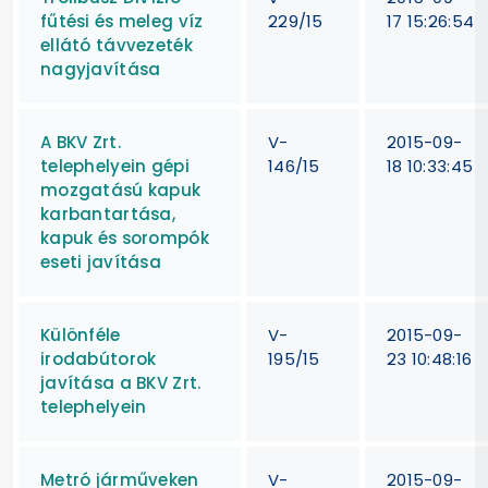
fűtési és meleg víz
229/15
17 15:26:54
ellátó távvezeték
nagyjavítása
A BKV Zrt.
V-
2015-09-
telephelyein gépi
146/15
18 10:33:45
mozgatású kapuk
karbantartása,
kapuk és sorompók
eseti javítása
Különféle
V-
2015-09-
irodabútorok
195/15
23 10:48:16
javítása a BKV Zrt.
telephelyein
Metró járműveken
V-
2015-09-