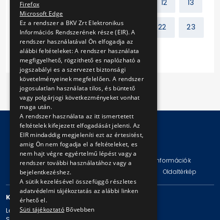
Előző
1
2
...
11
12
13
Firefox
Microsoft Edge
Ez a rendszer a BKV Zrt Elektronikus
14
15
16
17
...
22
23
Információs Rendszerének része (EIR). A
rendszer használatával Ön elfogadja az
alábbi feltételeket: A rendszer használata
Következő
megfigyelhető, rögzithető es naplózható a
jogszabályi es a szervezet biztonsági
követelményeinek megfelelően. A rendszer
jogosulatlan használata tilos, és büntető
vagy polgárjogi következményeket vonhat
maga után.
A rendszer használata az itt ismertetett
feltételek kifejezett elfogadását jelenti. Az
EIR mindaddig megjeleníti ezt az értesitést,
amig Ön nem fogadja el a feltételeket, es
© Copyright 2026 BKV Zrt.
nem hajt végre egyértelmű lépést vagy a
Impresszum
Jogi nyilatkozat
Technikai információk
rendszer további használatához vagy a
Adatvédelmi politika és tájékoztatások
ÁSZF
Oldaltérkép
bejelentkezéshez.
A sütik kezelésével összefüggő részletes
adatvédelmi tájékoztatás az alábbi linken
KAPCSOLAT
érhető el.
Süti tájékoztató
Bővebben
Levelezési cím: 1980 Budapest, Pf. 11.
Székhely: 1980 Budapest, Akácfa u. 15.