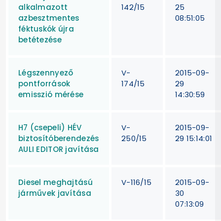
alkalmazott
142/15
25
azbesztmentes
08:51:05
féktuskók újra
betétezése
Légszennyező
V-
2015-09-
pontforrások
174/15
29
emisszió mérése
14:30:59
H7 (csepeli) HÉV
V-
2015-09-
biztosítóberendezés
250/15
29 15:14:01
AULI EDITOR javítása
Diesel meghajtású
V-116/15
2015-09-
járművek javítása
30
07:13:09