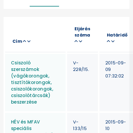
Eljárás
száma
Határidő
Cím
Csiszoló
V-
2015-09-
szerszámok
228/15.
09
(vágókorongok,
07:32:02
tisztítókorongok,
csiszolókorongok,
csiszolótárcsák)
beszerzése
HÉV és MFAV
V-
2015-09-
speciális
133/15
10