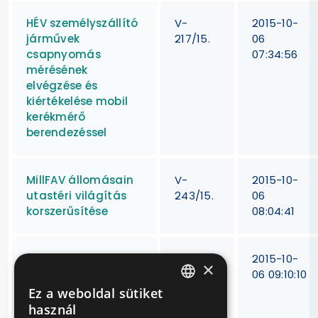
HÉV személyszállító
V-
2015-10-
járművek
217/15.
06
csapnyomás
07:34:56
mérésének
elvégzése és
kiértékelése mobil
kerékmérő
berendezéssel
MillFAV állomásain
V-
2015-10-
utastéri világítás
243/15.
06
korszerűsítése
08:04:41
Combino
V-
2015-10-
×
villamosok utastéri
279/15
06 09:10:10
kapaszkodói
Ez a weboldal sütiket
HUNGARIAN
felújításának
használ