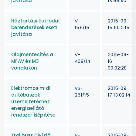
javítása
13:55:40
Háztartási és irodai
V-
2015-09-
berendezések eseti
155/15.
15 10:12:15
javítása
Olajmentesítés a
V-
2015-09-
MFAV és M3
409/14
16
vonalakon
09:02:28
Elektromos midi
VB-
2015-09-
autóbuszok
251/15
17 13:02:14
üzemeltetéshez
energiaellátó
rendszer kiépítése
Trolibusz Divízió
V-
2015-09-