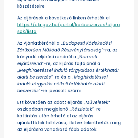
közzétételre.
Az eljárások a következő linken érhetők el:
https://ekr.gov.hu/portal/kozbeszerzes/eljara
sok/lista
Az Ajánlatkérőnél a „
Budapesti Közlekedési
Zártkörűen Működő Részvénytársaság
”-ra, az
Irányadó eljárási rendnél a „N
emzeti
eljárásrend
”-re, az Eljárás fajtájánál a
„
Meghirdetéssel induló tárgyalásos értékhatár
alatti beszerzés
”-re és a „
Meghirdetéssel
induló tárgyalás nélküli értékhatár alatti
beszerzés
”-re javasolt szűrni.
Ezt követően az adott eljárás „
Műveletek
”
oszlopában megjelenő „
Részletek
”-re
kattintás után érhető el az eljárás
ajánlattételi felhívása, illetve tekinthetők meg
az eljárásra vonatkozó főbb adatok.