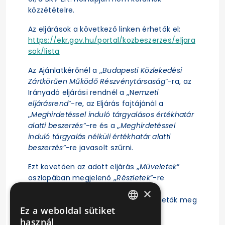
közzétételre.
Az eljárások a következő linken érhetők el:
https://ekr.gov.hu/portal/kozbeszerzes/eljara
sok/lista
Az Ajánlatkérőnél a „
Budapesti Közlekedési
Zártkörűen Működő Részvénytársaság
”-ra, az
Irányadó eljárási rendnél a „N
emzeti
eljárásrend
”-re, az Eljárás fajtájánál a
„
Meghirdetéssel induló tárgyalásos értékhatár
alatti beszerzés
”-re és a „
Meghirdetéssel
induló tárgyalás nélküli értékhatár alatti
beszerzés
”-re javasolt szűrni.
Ezt követően az adott eljárás „
Műveletek
”
oszlopában megjelenő „
Részletek
”-re
kattintás után érhető el az eljárás
×
ajánlattételi felhívása, illetve tekinthetők meg
Ez a weboldal sütiket
az eljárásra vonatkozó főbb adatok.
HUNGARIAN
használ