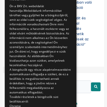
Felhívjuk a figyelmet, hogy az eljárásban való
ENGLISH
Ön a BKV Zrt. weboldalát
részvételhez az EKR-be való regisztráció
használja.Weboldalunk információkat
szükséges! Az eljárás további
tárolhat vagy gyűjthet be a böngészőjéről,
dokumentumait az EKR-ben regisztrált és
amit az oldal sütik segítségével végez. Az
ajánlat összeállítására jogosultsággal
információk vonatkozhatnak Önre mint
rendelkező Felhasználók az „
Érdeklődés
felhasználóra, a használt eszközre vagy az
oldal elvárt működésének biztosítására. Az
jelzése
” funkció indítása után tekinthetik
információ nem alkalmas az Ön közvetlen
meg. Az eljárással kapcsolatos kérdések az
azonosítására, de segítségével Ön
EKR-ben erre létrehozott „
Kommunikáció
”
személyre szabottabb internetélményhez
felületen tehetők fel.
jut. Ön dönti el, hogy engedélyezi-e sütik
használatát. Az alábbiakban Ön
kiválaszthatja azon sütiket, amelyeknek
kezeléséhez hozzájárul.
A böngészők egy része alapértelmezettként
automatikusan elfogadja a sütiket, de ez a
beállítás is megváltoztatható annak
érdekében, hogy a jövőre nézve a
felhasználó megakadályozza az
automatikus elfogadást.
További részletek a böngészők süti
beállításairól:
Lezárt
Folyamatban
Chrome