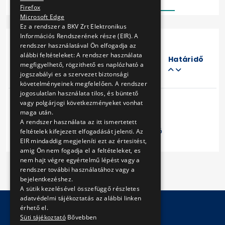
Firefox
Microsoft Edge
Ez a rendszer a BKV Zrt Elektronikus
Információs Rendszerének része (EIR). A
rendszer használatával Ön elfogadja az
Eljárás
alábbi feltételeket: A rendszer használata
száma
Határidő
megfigyelhető, rögzithető es naplózható a
Cím
jogszabályi es a szervezet biztonsági
követelményeinek megfelelően. A rendszer
jogosulatlan használata tilos, és büntető
vagy polgárjogi következményeket vonhat
maga után.
A rendszer használata az itt ismertetett
Előző
1
Következő
feltételek kifejezett elfogadását jelenti. Az
EIR mindaddig megjeleníti ezt az értesitést,
amig Ön nem fogadja el a feltételeket, es
nem hajt végre egyértelmű lépést vagy a
rendszer további használatához vagy a
bejelentkezéshez.
A sütik kezelésével összefüggő részletes
adatvédelmi tájékoztatás az alábbi linken
érhető el.
Süti tájékoztató
Bővebben
© Copyright 2026 BKV Zrt.