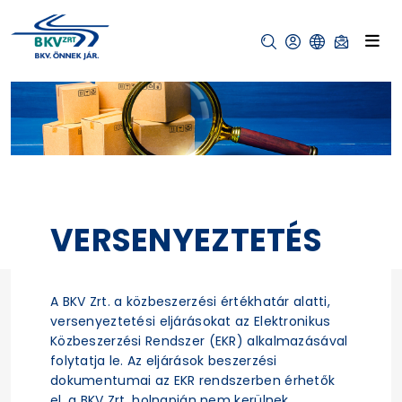
VERSENYEZTETÉS
A BKV Zrt. a közbeszerzési értékhatár alatti,
versenyeztetési eljárásokat az Elektronikus
Közbeszerzési Rendszer (EKR) alkalmazásával
folytatja le. Az eljárások beszerzési
dokumentumai az EKR rendszerben érhetők
el, a BKV Zrt. holnapján nem kerülnek