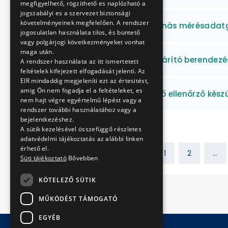
megfigyelhető, rögzithető es naplózható a
jogszabályi es a szervezet biztonsági
követelményeinek megfelelően. A rendszer
Egy darab többcsatornás mérésadatgy
jogosulatlan használata tilos, és büntető
vagy polgárjogi következményeket vonhat
maga után.
Egy darab duguláselhárító berendezé
A rendszer használata az itt ismertetett
feltételek kifejezett elfogadását jelenti. Az
EIR mindaddig megjeleníti ezt az értesitést,
amig Ön nem fogadja el a feltételeket, es
Egy darab ajtózáró erő ellenőrző kés
nem hajt végre egyértelmű lépést vagy a
rendszer további használatához vagy a
bejelentkezéshez.
A sütik kezelésével összefüggő részletes
adatvédelmi tájékoztatás az alábbi linken
érhető el.
Előző
1
2
...
Süti tájékoztató
Bővebben
KÖTELEZŐ SÜTIK
MŰKÖDÉST TÁMOGATÓ
EGYÉB