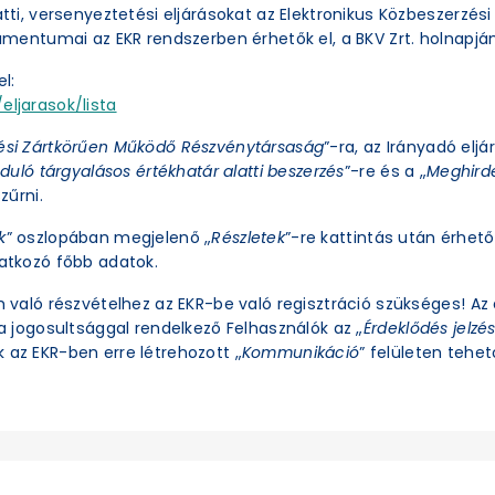
latti, versenyeztetési eljárásokat az Elektronikus Közbeszerzé
okumentumai az EKR rendszerben érhetők el, a BKV Zrt. holnapjá
l:
eljarasok/lista
ési Zártkörűen Működő Részvénytársaság
”-ra, az Irányadó eljá
duló tárgyalásos értékhatár alatti beszerzés
”-re és a „
Meghirde
zűrni.
k
” oszlopában megjelenő „
Részletek
”-re kattintás után érhető 
natkozó főbb adatok.
an való részvételhez az EKR-be való regisztráció szükséges! A
ra jogosultsággal rendelkező Felhasználók az „
Érdeklődés jelzé
 az EKR-ben erre létrehozott „
Kommunikáció
” felületen tehető