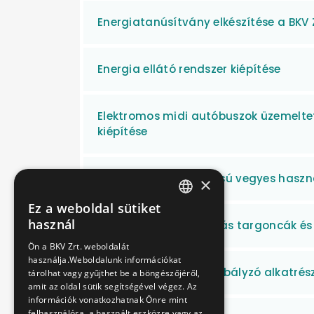
Energiatanúsítvány elkészítése a BKV Z
Energia ellátó rendszer kiépítése
Elektromos midi autóbuszok üzemeltet
kiépítése
Elektromos meghajtású vegyes haszná
×
Ez a weboldal sütiket
HUNGARIAN
használ
Elektromos homlokvillás targoncák és
ENGLISH
Ön a BKV Zrt. weboldalát
használja.Weboldalunk információkat
Elektromos gáztávszabályzó alkatrész
tárolhat vagy gyűjthet be a böngészőjéről,
amit az oldal sütik segítségével végez. Az
információk vonatkozhatnak Önre mint
felhasználóra, a használt eszközre vagy az