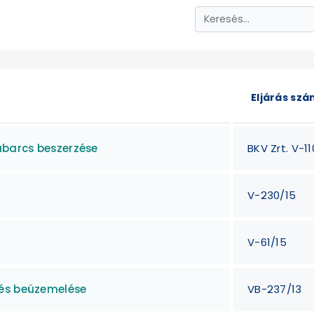
Eljárás sz
barcs beszerzése
BKV Zrt. V-11
V-230/15
V-61/15
 és beüzemelése
VB-237/13