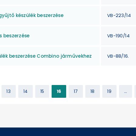
űjtő készülék beszerzése
VB-223/14
s beszerzése
VB-190/14
zülék beszerzése Combino járművekhez
VB-88/16.
13
14
15
16
17
18
19
...