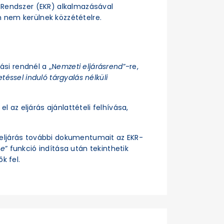
si Rendszer (EKR) alkalmazásával
n nem kerülnek közzétételre.
rási rendnél a „N
emzeti eljárásrend
”-re,
téssel induló tárgyalás nélküli
el az eljárás ajánlattételi felhívása,
z eljárás további dokumentumait az EKR-
se
” funkció indítása után tekinthetik
k fel.