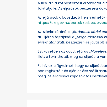
A BKV Zrt. a közbeszerzési értékhatár a
folytatja le. Az eljárások beszerzési d
Az eljárások a következő linken érhetők e
https://ekr.gov.hu/portal/kozbeszerzes/
Az Ajánlatkérőnél a „
Budapesti Közleked
az Eljárás fajtájánál a „
Meghirdetéssel in
értékhatár alatti beszerzés
”-re javasolt s
Ezt követően az adott eljárás „
Művelete
illetve tekinthetők meg az eljárásra vo
Felhívjuk a figyelmet, hogy az eljárásb
ben regisztrált és ajánlat összeállításá
meg. Az eljárással kapcsolatos kérdések