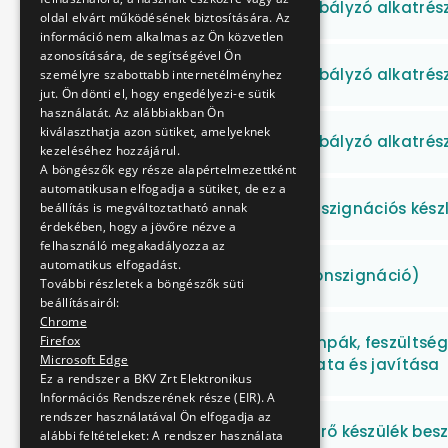
Elektromos gáztávszabályzó alkatrész
oldal elvárt működésének biztosítására. Az
információ nem alkalmas az Ön közvetlen
azonosítására, de segítségével Ön
Elektromos gáztávszabályzó alkatrész
személyre szabottabb internetélményhez
jut. Ön dönti el, hogy engedélyezi-e sütik
használatát. Az alábbiakban Ön
kiválaszthatja azon sütiket, amelyeknek
Elektromos gáztávszabályzó alkatrész
kezeléséhez hozzájárul.
A böngészők egy része alapértelmezettként
automatikusan elfogadja a sütiket, de ez a
Ékszíjak beszerzési konszignációs kész
beállítás is megváltoztatható annak
érdekében, hogy a jövőre nézve a
felhasználó megakadályozza az
automatikus elfogadást.
Ékszíjak beszerzése (konszignáció)
További részletek a böngészők süti
beállításairól:
Chrome
Egyenáramú próbalámpák, feszültségk
Firefox
Microsoft Edge
időszakos felülvizsgálata és javítása
Ez a rendszer a BKV Zrt Elektronikus
Információs Rendszerének része (EIR). A
rendszer használatával Ön elfogadja az
Egy darab váltóerőmérő készülék besz
alábbi feltételeket: A rendszer használata