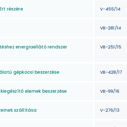
rt részére
V-455/14
VB-281/14
éshez energiaellátó rendszer
VB-251/15
latú gépkocsi beszerzése
VB-428/17
 kiegészítő elemek beszerzése
VB-99/16
einek szállítása
V-276/13