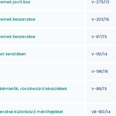
einek javítása
V-275/13
einek beszerzése
V-203/16.
einek beszerzése
V-87/15
let keretében
V-161/14
V-196/16
émlelők, rövidrezáró készülékek
V-89/15
erzése különböző mérőfejekkel
VB-183/14