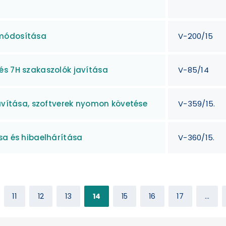
 módosítása
V-200/15
és 7H szakaszolók javítása
V-85/14
javítása, szoftverek nyomon követése
V-359/15.
sa és hibaelhárítása
V-360/15.
11
12
13
14
15
16
17
...