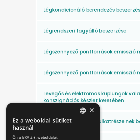
Légkondicionáló berendezés beszerzé
Légrendszeri fagyálló beszerzése
Légszennyező pontforrások emisszió 
Légszennyező pontforrások emisszió 
Levegős és elektromos kuplungok vala
konszignációs készlet keretében
×
Ez a weboldal sütiket
Levegős szerelvények alkatrészeinek b
HUNGARIAN
használ
ENGLISH
Ön a BKV Zrt. weboldalát