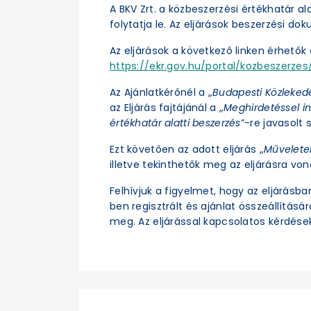
A BKV Zrt. a közbeszerzési értékhatár a
folytatja le. Az eljárások beszerzési d
Az eljárások a következő linken érhetők e
https://ekr.gov.hu/portal/kozbeszerzes/
Az Ajánlatkérőnél a „
Budapesti Közleked
az Eljárás fajtájánál a „
Meghirdetéssel in
értékhatár alatti beszerzés
”-re javasolt s
Ezt követően az adott eljárás „
Művelete
illetve tekinthetők meg az eljárásra vo
Felhívjuk a figyelmet, hogy az eljárásb
ben regisztrált és ajánlat összeállításá
meg. Az eljárással kapcsolatos kérdések