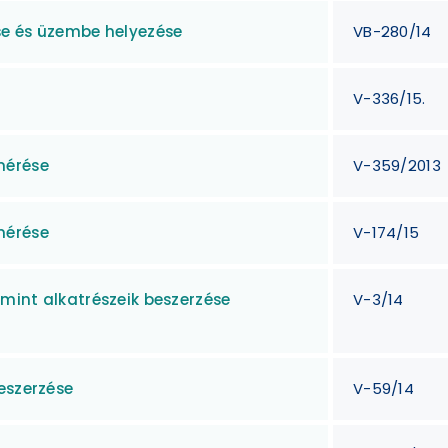
se és üzembe helyezése
VB-280/14
V-336/15.
mérése
V-359/2013
mérése
V-174/15
mint alkatrészeik beszerzése
V-3/14
eszerzése
V-59/14