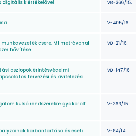
digitális kiértékelővel
VB-366/15.
ása
V-405/16
n munkavezeték csere, M1 metróvonal
VB-21/16.
szer bővítése
ítási oszlopok érintésvédelmi
VB-147/16
solatos tervezési és kivitelezési
galom külső rendszerekre gyakorolt
V-363/15.
ályzóinak karbantartása és eseti
V-84/14