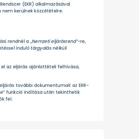
si Rendszer (EKR) alkalmazásával
n nem kerülnek közzétételre.
rási rendnél a „N
emzeti eljárásrend
”-re,
téssel induló tárgyalás nélküli
el az eljárás ajánlattételi felhívása,
z eljárás további dokumentumait az EKR-
se
” funkció indítása után tekinthetik
k fel.