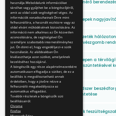
Lézeres abroncsprofil mérő berendezés 
használja.Weboldalunk információkat
tárolhat vagy gyűjthet be a böngészőjéről,
amit az oldal sütik segítségével végez. Az
információk vonatkozhatnak Önre mint
M1 felszíni szivattyútelepek nagyjavít
felhasználóra, a használt eszközre vagy az
oldal elvárt működésének biztosítására. Az
információ nem alkalmas az Ön közvetlen
M1 metróvonal felsővezeték hálózato
azonosítására, de segítségével Ön
Mexikói úti járműtelep vészgomb rend
személyre szabottabb internetélményhez
jut. Ön dönti el, hogy engedélyezi-e sütik
használatát. Az alábbiakban Ön
kiválaszthatja azon sütiket, amelyeknek
M1 Mexikói úti járműtelepen a térvilág
kezeléséhez hozzájárul.
hiányosságainak megszüntetésével kapc
A böngészők egy része alapértelmezettként
munkák
automatikusan elfogadja a sütiket, de ez a
beállítás is megváltoztatható annak
érdekében, hogy a jövőre nézve a
felhasználó megakadályozza az
M1, M2 vonali rádiórendszer beszédfor
automatikus elfogadást.
zavarásának megszüntetése
További részletek a böngészők süti
beállításairól:
Chrome
M2 és M3 metróvonalak feszültségszab
Firefox
Microsoft Edge