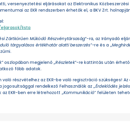
latti, versenyeztetési eljárásokat az Elektronikus Közbeszerzé
okumentumai az EKR rendszerben érhetők el, a BKV Zrt. holnapjá
l:
eljarasok/lista
ési Zártkörűen Működő Részvénytársaság
”-ra, az Irányadó eljá
duló tárgyalásos értékhatár alatti beszerzés
”-re és a „
Meghirde
zűrni.
k
” oszlopában megjelenő „
Részletek
”-re kattintás után érhető 
natkozó főbb adatok.
an való részvételhez az EKR-be való regisztráció szükséges! A
ra jogosultsággal rendelkező Felhasználók az „
Érdeklődés jelzé
 az EKR-ben erre létrehozott „
Kommunikáció
” felületen tehető