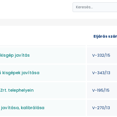
Eljárás sz
kisgép javítás
V-332/15
ű kisgépek javítása
V-343/13
Zrt. telephelyein
V-195/15
javítása, kalibrálása
V-270/13