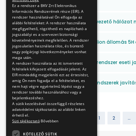
javítása
Ez a rendszer a BKV Zrt Elektronikus
Információs Rendszerének része (EIR). A
rendszer használatával Ön elfogadja az
M2 metróvonal visszavezető hálózat
alábbi feltételeket: A rendszer használata
megfigyelhető, rögzithető es naplózható a
jogszabályi es a szervezet biztonsági
követelményeinek megfelelően. A rendszer
M2 Puskás Ferenc Stadion állomás 5H 
jogosulatlan használata tilos, és büntető
vagy polgárjogi következményeket vonhat
maga után.
M2 vonal adatátviteli rendszer eseti 
A rendszer használata az itt ismertetett
feltételek kifejezett elfogadását jelenti. Az
EIR mindaddig megjeleníti ezt az értesitést,
amig Ön nem fogadja el a feltételeket, es
M2 vonal diszpécser rendszerek javítá
nem hajt végre egyértelmű lépést vagy a
rendszer további használatához vagy a
bejelentkezéshez.
A sütik kezelésével összefüggő részletes
adatvédelmi tájékoztatás az alábbi linken
érhető el.
Előző
1
2
...
Süti tájékoztató
Bővebben
KÖTELEZŐ SÜTIK