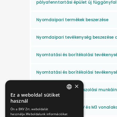
pályafenntartási épület új függönyfa
Nyomdaipari termékek beszerzése
Nyomdaipari tevékenység beszezése a 
Nyomtatási és borítékolási tevékenys
Nyomtatási és borítékolási tevékenys
×
Odalfal kőfelületek csiszolási munká
Ez a weboldal sütiket
HUNGARIAN
használ
ENGLISH
Olajmentesítés a MFAV és M3 vonalak
Ön a BKV Zrt. weboldalát
használja.Weboldalunk információkat