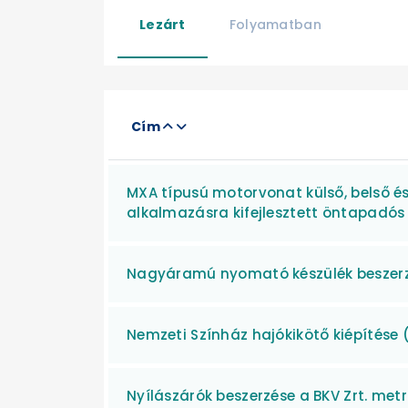
Lezárt
Folyamatban
Cím
MXA típusú motorvonat külső, belső és
alkalmazásra kifejlesztett öntapadós a
Nagyáramú nyomató készülék beszer
Nemzeti Színház hajókikötő kiépítése (
Nyílászárók beszerzése a BKV Zrt. met