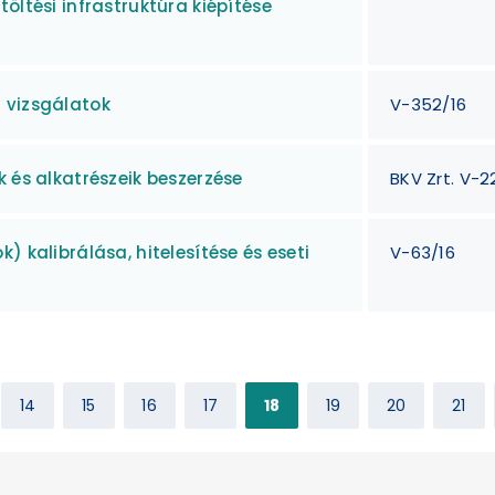
öltési infrastruktúra kiépítése
 vizsgálatok
V-352/16
k és alkatrészeik beszerzése
BKV Zrt. V-2
) kalibrálása, hitelesítése és eseti
V-63/16
14
15
16
17
18
19
20
21