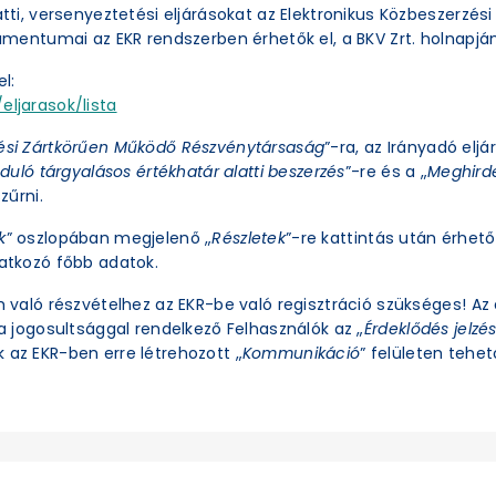
latti, versenyeztetési eljárásokat az Elektronikus Közbeszerzé
okumentumai az EKR rendszerben érhetők el, a BKV Zrt. holnapjá
l:
eljarasok/lista
ési Zártkörűen Működő Részvénytársaság
”-ra, az Irányadó eljá
duló tárgyalásos értékhatár alatti beszerzés
”-re és a „
Meghirde
zűrni.
k
” oszlopában megjelenő „
Részletek
”-re kattintás után érhető 
natkozó főbb adatok.
an való részvételhez az EKR-be való regisztráció szükséges! A
ra jogosultsággal rendelkező Felhasználók az „
Érdeklődés jelzé
 az EKR-ben erre létrehozott „
Kommunikáció
” felületen tehető