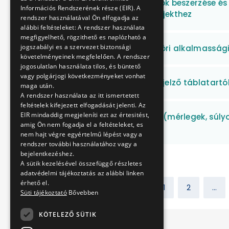
„Elektromos midibuszok beszerzése és t
Információs Rendszerének része (EIR). A
Budapesten” című projekthez
rendszer használatával Ön elfogadja az
alábbi feltételeket: A rendszer használata
megfigyelhető, rögzithető es naplózható a
jogszabályi es a szervezet biztonsági
Pszichológiai munkaköri alkalmassági
követelményeinek megfelelően. A rendszer
jogosulatlan használata tilos, és büntető
vagy polgárjogi következményeket vonhat
Ragasztott viszonylatjelző táblatartó
maga után.
A rendszer használata az itt ismertetett
feltételek kifejezett elfogadását jelenti. Az
EIR mindaddig megjeleníti ezt az értesitést,
Raktári mérőeszközök (mérlegek, súlyok
amig Ön nem fogadja el a feltételeket, es
javítása
nem hajt végre egyértelmű lépést vagy a
rendszer további használatához vagy a
bejelentkezéshez.
A sütik kezelésével összefüggő részletes
adatvédelmi tájékoztatás az alábbi linken
érhető el.
Előző
1
2
...
Süti tájékoztató
Bővebben
KÖTELEZŐ SÜTIK