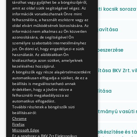
tárolhat vagy gyűjthet be a böngészőjéről,
amit az oldal sütik segítségével végez. Az
Önürítő, adagoló vasúti kocsik sorozat
információk vonatkozhatnak Önre mint
felhasználóra, a használt eszközre vagy az
oldal elvárt működésének biztosítására. Az
Oszlopajtók pótlása - javítása
információ nem alkalmas az Ön közvetlen
azonosítására, de segítségével Ön
személyre szabottabb internetélményhez
jut. Ön dönti el, hogy engedélyezi-e sütik
Pályaépítési kisgépek beszerzése
használatát. Az alábbiakban Ön
kiválaszthatja azon sütiket, amelyeknek
kezeléséhez hozzájárul.
Pályatartozékok takarítása BKV Zrt. v
A böngészők egy része alapértelmezettként
automatikusan elfogadja a sütiket, de ez a
beállítás is megváltoztatható annak
érdekében, hogy a jövőre nézve a
Pénz- és értékcikk szállítása
felhasználó megakadályozza az
automatikus elfogadást.
További részletek a böngészők süti
Plasser & Theurer gyártmányú vasúti 
beállításairól:
Chrome
Firefox
Microsoft Edge
Projektdokumentáció elkészítése és 
Ez a rendszer a BKV Zrt Elektronikus