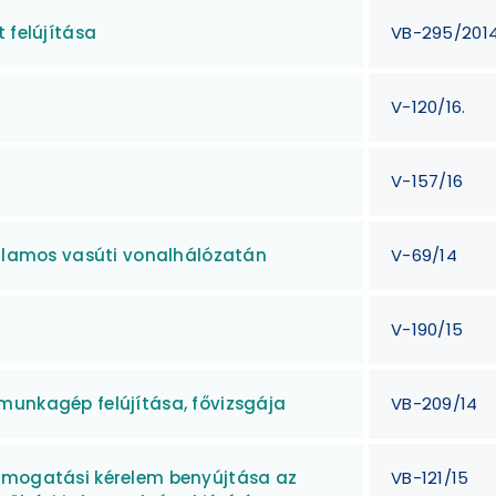
 felújítása
VB-295/201
V-120/16.
V-157/16
illamos vasúti vonalhálózatán
V-69/14
V-190/15
munkagép felújítása, fővizsgája
VB-209/14
támogatási kérelem benyújtása az
VB-121/15