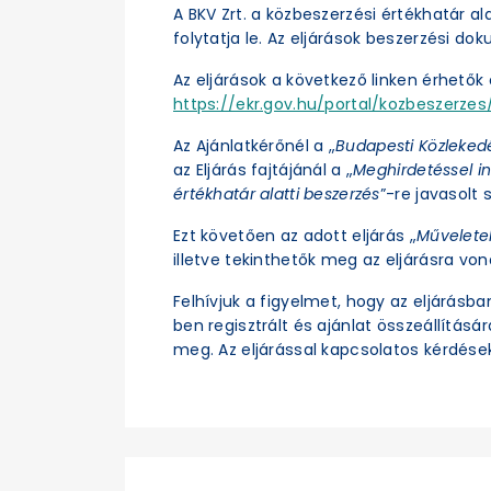
A BKV Zrt. a közbeszerzési értékhatár a
folytatja le. Az eljárások beszerzési d
Az eljárások a következő linken érhetők e
https://ekr.gov.hu/portal/kozbeszerzes/
Az Ajánlatkérőnél a „
Budapesti Közleked
az Eljárás fajtájánál a „
Meghirdetéssel in
értékhatár alatti beszerzés
”-re javasolt s
Ezt követően az adott eljárás „
Művelete
illetve tekinthetők meg az eljárásra vo
Felhívjuk a figyelmet, hogy az eljárásb
ben regisztrált és ajánlat összeállításá
meg. Az eljárással kapcsolatos kérdések