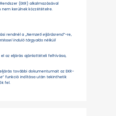
si Rendszer (EKR) alkalmazásával
n nem kerülnek közzétételre.
rási rendnél a „N
emzeti eljárásrend
”-re,
téssel induló tárgyalás nélküli
el az eljárás ajánlattételi felhívása,
z eljárás további dokumentumait az EKR-
se
” funkció indítása után tekinthetik
k fel.