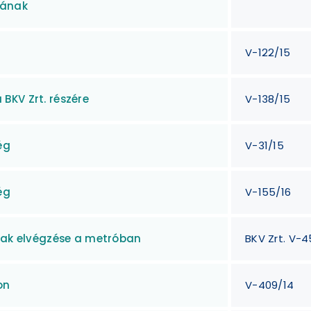
lának
V-122/15
BKV Zrt. részére
V-138/15
ég
V-31/15
ég
V-155/16
inak elvégzése a metróban
BKV Zrt. V-4
on
V-409/14