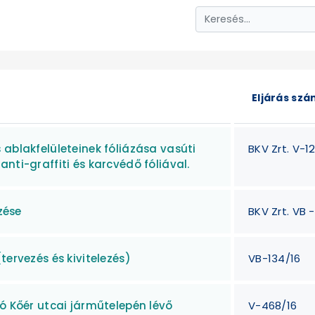
Eljárás sz
 ablakfelületeinek fóliázása vasúti
BKV Zrt. V-1
nti-graffiti és karcvédő fóliával.
zése
BKV Zrt. VB 
tervezés és kivitelezés)
VB-134/16
ró Kőér utcai járműtelepén lévő
V-468/16