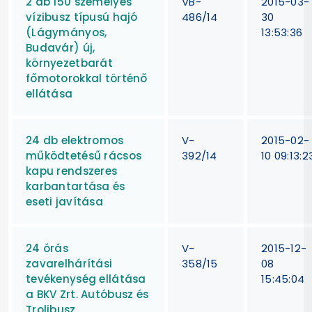
2 db 150 személyes
VB-
2015-03-
vízibusz típusú hajó
486/14
30
(Lágymányos,
13:53:36
Budavár) új,
környezetbarát
főmotorokkal történő
ellátása
24 db elektromos
V-
2015-02-
működtetésű rácsos
392/14
10 09:13:2
kapu rendszeres
karbantartása és
eseti javítása
24 órás
V-
2015-12-
zavarelhárítási
358/15
08
tevékenység ellátása
15:45:04
a BKV Zrt. Autóbusz és
Trolibusz