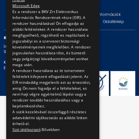
© Copyright 2026 BKV Zrt.
Microsoft Edge
Ez a rendszer a BKV Zrt Elektronikus
Impresszum
Jogi nyilatkozat
Technikai információk
Információs Rendszerének része (EIR). A
Adatvédelmi politika és tájékoztatások
ÁSZF
Oldaltérkép
rendszer használatával Ön elfogadja az
alábbi feltételeket: A rendszer használata
megfigyelhető, rögzithető es naplózható a
KAPCSOLAT
jogszabályi es a szervezet biztonsági
Levelezési cím: 1980 Budapest, Pf. 11.
követelményeinek megfelelően. A rendszer
Székhely: 1980 Budapest, Akácfa u. 15.
jogosulatlan használata tilos, és büntető
vagy polgárjogi következményeket vonhat
Központi telefonszám: + 36 1 461-65-00
maga után.
E-mail cím: bkv@bkv.hu
A rendszer használata az itt ismertetett
feltételek kifejezett elfogadását jelenti. Az
EIR mindaddig megjeleníti ezt az értesitést,
amig Ön nem fogadja el a feltételeket, es
nem hajt végre egyértelmű lépést vagy a
rendszer további használatához vagy a
bejelentkezéshez.
A sütik kezelésével összefüggő részletes
adatvédelmi tájékoztatás az alábbi linken
érhető el.
Süti tájékoztató
Bővebben