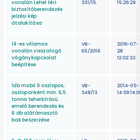
vonalán Lehel téri
331/15.
15:26:29
biztosítóberendezés
jelzési kép
átalakítása
14-es villamos
VB-
2016-07-
vonalán visszafogó
65/2016
28
vágánykapcsolat
12:02:33
beépítése
1db mobil 6 oszlopos,
VB-
2014-05-
oszloponként min. 6,5
348/13
14 09:14:0
tonna teherbírású
emelő berendezés és
6 db alátámasztó
bak beszerzése