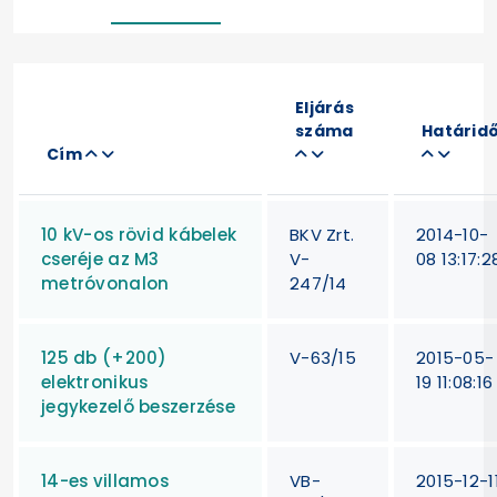
Eljárás
száma
Határid
Cím
10 kV-os rövid kábelek
BKV Zrt.
2014-10-
cseréje az M3
V-
08 13:17:2
metróvonalon
247/14
125 db (+200)
V-63/15
2015-05-
elektronikus
19 11:08:16
jegykezelő beszerzése
14-es villamos
VB-
2015-12-1