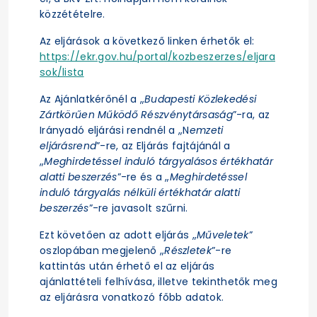
közzétételre.
Az eljárások a következő linken érhetők el:
https://ekr.gov.hu/portal/kozbeszerzes/eljara
sok/lista
Az Ajánlatkérőnél a „
Budapesti Közlekedési
Zártkörűen Működő Részvénytársaság
”-ra, az
Irányadó eljárási rendnél a „N
emzeti
eljárásrend
”-re, az Eljárás fajtájánál a
„
Meghirdetéssel induló tárgyalásos értékhatár
alatti beszerzés
”-re és a „
Meghirdetéssel
induló tárgyalás nélküli értékhatár alatti
beszerzés
”-re javasolt szűrni.
Ezt követően az adott eljárás „
Műveletek
”
oszlopában megjelenő „
Részletek
”-re
kattintás után érhető el az eljárás
ajánlattételi felhívása, illetve tekinthetők meg
az eljárásra vonatkozó főbb adatok.