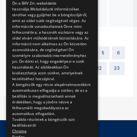
villamosok
Ön a BKV Zrt. weboldalát
használja.Weboldalunk információkat
közlekedtetése
tárolhat vagy gyűjthet be a böngészőjéről,
érdekében
amit az oldal sütik segítségével végez. Az
információk vonatkozhatnak Önre mint
felhasználóra, a használt eszközre vagy az
oldal elvárt működésének biztosítására. Az
információ nem alkalmas az Ön közvetlen
azonosítására, de segítségével Ön
Előző
1
2
3
4
5
6
személyre szabottabb internetélményhez
jut. Ön dönti el, hogy engedélyezi-e sütik
használatát. Az alábbiakban Ön
7
8
9
10
...
22
23
kiválaszthatja azon sütiket, amelyeknek
kezeléséhez hozzájárul.
Következő
A böngészők egy része alapértelmezettként
automatikusan elfogadja a sütiket, de ez a
beállítás is megváltoztatható annak
érdekében, hogy a jövőre nézve a
felhasználó megakadályozza az
automatikus elfogadást.
További részletek a böngészők süti
beállításairól:
Chrome
Firefox