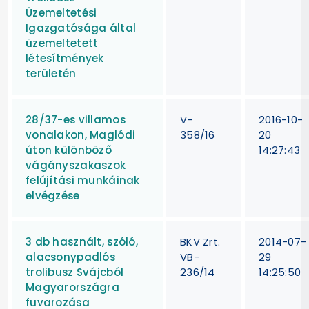
Üzemeltetési
Igazgatósága által
üzemeltetett
létesítmények
területén
28/37-es villamos
V-
2016-10-
vonalakon, Maglódi
358/16
20
úton különböző
14:27:43
vágányszakaszok
felújítási munkáinak
elvégzése
3 db használt, szóló,
BKV Zrt.
2014-07-
alacsonypadlós
VB-
29
trolibusz Svájcból
236/14
14:25:50
Magyarországra
fuvarozása