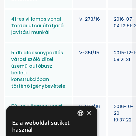
41-es villamos vonal
V-273/16
2016-07-
Tordai utcai útátjáró
04 12:51:1
javítási munkái
5 db alacsonypadlós
V-351/15
2015-12-1
városi szóló dízel
08:21:31
üzemű autóbusz
bérleti
konstrukcióban
történő igénybevétele
50-es villamos vonal
V-373/16
2016-10-
×
saját kapacitást
20
meghaladó felújítási
10:37:22
Ez a weboldal sütiket
HUNGARIAN
munkáinak elvégzése
használ
az új, alacsonypadlós
ENGLISH