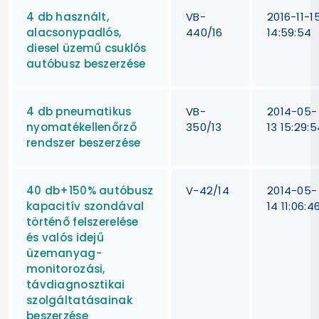
4 db használt,
VB-
2016-11-1
alacsonypadlós,
440/16
14:59:54
diesel üzemű csuklós
autóbusz beszerzése
4 db pneumatikus
VB-
2014-05-
nyomatékellenőrző
350/13
13 15:29:5
rendszer beszerzése
40 db+150% autóbusz
V-42/14
2014-05-
kapacitív szondával
14 11:06:4
történő felszerelése
és valós idejű
üzemanyag-
monitorozási,
távdiagnosztikai
szolgáltatásainak
beszerzése