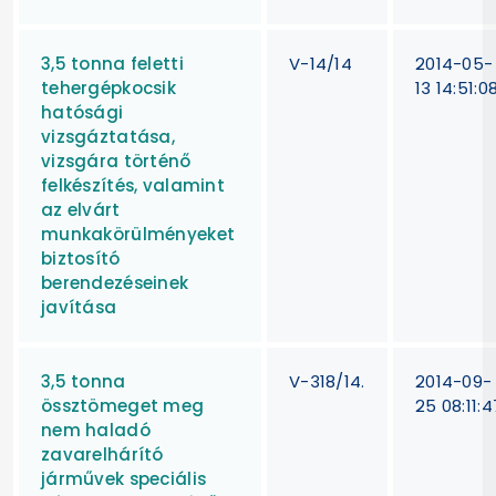
3,5 tonna feletti
V-14/14
2014-05-
tehergépkocsik
13 14:51:0
hatósági
vizsgáztatása,
vizsgára történő
felkészítés, valamint
az elvárt
munkakörülményeket
biztosító
berendezéseinek
javítása
3,5 tonna
V-318/14.
2014-09-
össztömeget meg
25 08:11:4
nem haladó
zavarelhárító
járművek speciális