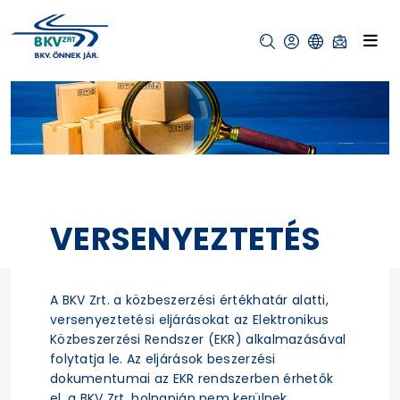
VERSENYEZTETÉS
A BKV Zrt. a közbeszerzési értékhatár alatti,
versenyeztetési eljárásokat az Elektronikus
Közbeszerzési Rendszer (EKR) alkalmazásával
folytatja le. Az eljárások beszerzési
dokumentumai az EKR rendszerben érhetők
el, a BKV Zrt. holnapján nem kerülnek