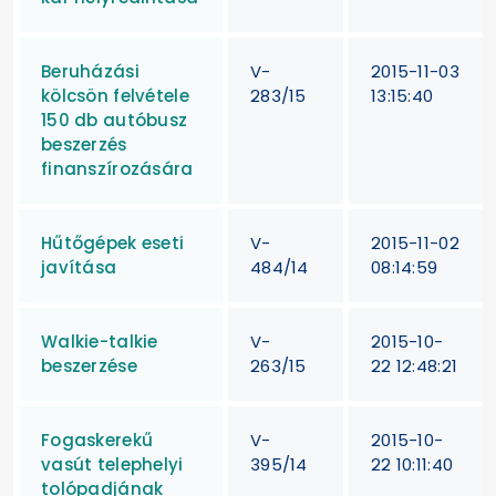
Beruházási
V-
2015-11-03
kölcsön felvétele
283/15
13:15:40
150 db autóbusz
beszerzés
finanszírozására
Hűtőgépek eseti
V-
2015-11-02
javítása
484/14
08:14:59
Walkie-talkie
V-
2015-10-
beszerzése
263/15
22 12:48:21
Fogaskerekű
V-
2015-10-
vasút telephelyi
395/14
22 10:11:40
tolópadjának