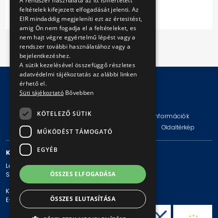
A rendszer használata az itt ismertetett
Következő
feltételek kifejezett elfogadását jelenti. Az
EIR mindaddig megjeleníti ezt az értesitést,
amig Ön nem fogadja el a feltételeket, es
nem hajt végre egyértelmű lépést vagy a
rendszer további használatához vagy a
bejelentkezéshez.
A sütik kezelésével összefüggő részletes
adatvédelmi tájékoztatás az alábbi linken
érhető el.
Süti tájékoztató
Bővebben
© Copyright 2026 BKV Zrt.
KÖTELEZŐ SÜTIK
Impresszum
Jogi nyilatkozat
Technikai információk
Adatvédelmi politika és tájékoztatások
ÁSZF
Oldaltérkép
MŰKÖDÉST TÁMOGATÓ
EGYÉB
KAPCSOLAT
Levelezési cím: 1980 Budapest, Pf. 11.
ÖSSZES ELFOGADÁSA
Székhely: 1980 Budapest, Akácfa u. 15.
Központi telefonszám: + 36 1 461-65-00
ÖSSZES ELUTASÍTÁSA
E-mail cím: bkv@bkv.hu