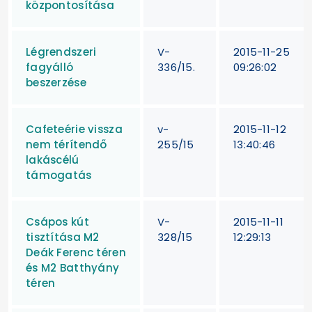
központosítása
Légrendszeri
V-
2015-11-25
fagyálló
336/15.
09:26:02
beszerzése
Cafeteérie vissza
v-
2015-11-12
nem térítendő
255/15
13:40:46
lakáscélú
támogatás
Csápos kút
V-
2015-11-11
tisztítása M2
328/15
12:29:13
Deák Ferenc téren
és M2 Batthyány
téren