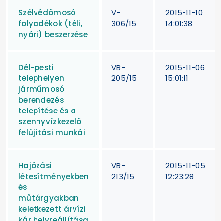
Szélvédőmosó
V-
2015-11-10
folyadékok (téli,
306/15
14:01:38
nyári) beszerzése
Dél-pesti
VB-
2015-11-06
telephelyen
205/15
15:01:11
járműmosó
berendezés
telepítése és a
szennyvízkezelő
felújítási munkái
Hajózási
VB-
2015-11-05
létesítményekben
213/15
12:23:28
és
műtárgyakban
keletkezett árvízi
kár helyreállítása