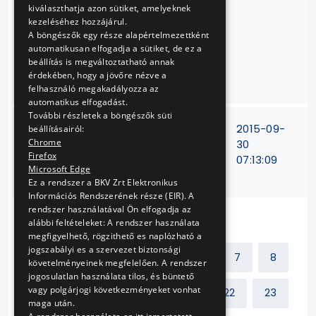
csapnyomás
kiválaszthatja azon sütiket, amelyeknek
mérésének
kezeléséhez hozzájárul.
elvégzése és
A böngészők egy része alapértelmezettként
automatikusan elfogadja a sütiket, de ez a
kiértékelése mobil
beállítás is megváltoztatható annak
kerékmérő
érdekében, hogy a jövőre nézve a
berendezéssel
felhasználó megakadályozza az
automatikus elfogadást.
További részletek a böngészők süti
Diesel
V-116/15
2015-09-
beállításairól:
Chrome
meghajtású
30
Firefox
járművek
07:13:09
Microsoft Edge
javítása
Ez a rendszer a BKV Zrt Elektronikus
Információs Rendszerének része (EIR). A
rendszer használatával Ön elfogadja az
alábbi feltételeket: A rendszer használata
megfigyelhető, rögzithető es naplózható a
jogszabályi es a szervezet biztonsági
Előző
1
2
...
6
7
8
követelményeinek megfelelően. A rendszer
jogosulatlan használata tilos, és büntető
vagy polgárjogi következményeket vonhat
9
10
11
12
...
22
23
maga után.