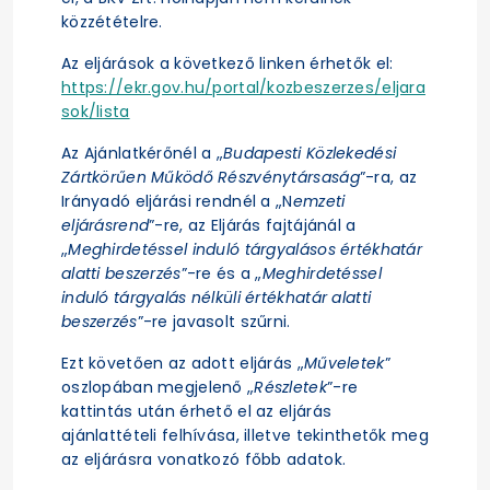
közzétételre.
Az eljárások a következő linken érhetők el:
https://ekr.gov.hu/portal/kozbeszerzes/eljara
sok/lista
Az Ajánlatkérőnél a „
Budapesti Közlekedési
Zártkörűen Működő Részvénytársaság
”-ra, az
Irányadó eljárási rendnél a „N
emzeti
eljárásrend
”-re, az Eljárás fajtájánál a
„
Meghirdetéssel induló tárgyalásos értékhatár
alatti beszerzés
”-re és a „
Meghirdetéssel
induló tárgyalás nélküli értékhatár alatti
beszerzés
”-re javasolt szűrni.
Ezt követően az adott eljárás „
Műveletek
”
oszlopában megjelenő „
Részletek
”-re
kattintás után érhető el az eljárás
ajánlattételi felhívása, illetve tekinthetők meg
az eljárásra vonatkozó főbb adatok.