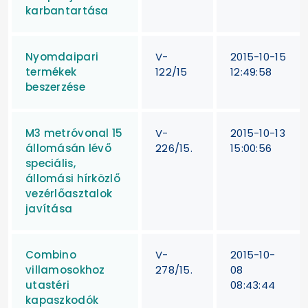
karbantartása
Nyomdaipari
V-
2015-10-15
termékek
122/15
12:49:58
beszerzése
M3 metróvonal 15
V-
2015-10-13
állomásán lévő
226/15.
15:00:56
speciális,
állomási hírközlő
vezérlőasztalok
javítása
Combino
V-
2015-10-
villamosokhoz
278/15.
08
utastéri
08:43:44
kapaszkodók