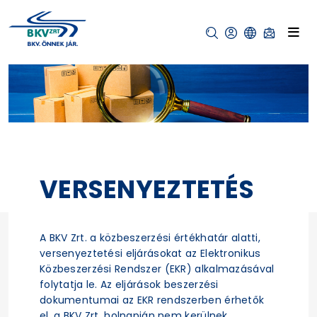
VERSENYEZTETÉS
A BKV Zrt. a közbeszerzési értékhatár alatti,
versenyeztetési eljárásokat az Elektronikus
Közbeszerzési Rendszer (EKR) alkalmazásával
folytatja le. Az eljárások beszerzési
dokumentumai az EKR rendszerben érhetők
el, a BKV Zrt. holnapján nem kerülnek