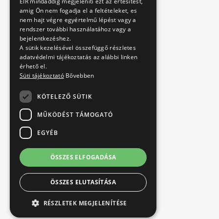
EIR mindaddig megjeleníti ezt az értesitést,
amig Ön nem fogadja el a feltételeket, es
nem hajt végre egyértelmű lépést vagy a
rendszer további használatához vagy a
bejelentkezéshez.
A sütik kezelésével összefüggő részletes
adatvédelmi tájékoztatás az alábbi linken
érhető el.
Süti tájékoztató
Bővebben
KÖTELEZŐ SÜTIK
MŰKÖDÉST TÁMOGATÓ
EGYÉB
ÖSSZES ELFOGADÁSA
ÖSSZES ELUTASÍTÁSA
RÉSZLETEK MEGJELENÍTÉSE