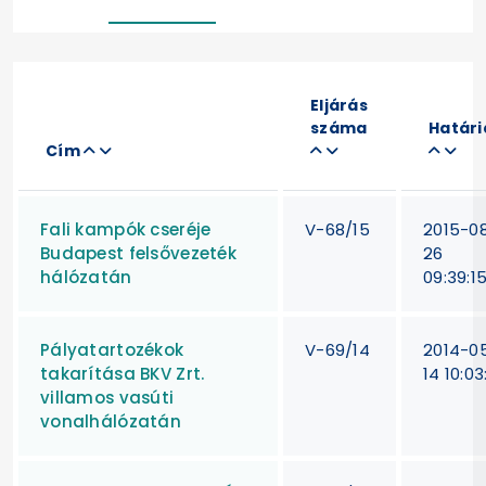
Eljárás
száma
Határi
Cím
Fali kampók cseréje
V-68/15
2015-0
Budapest felsővezeték
26
hálózatán
09:39:1
Pályatartozékok
V-69/14
2014-0
takarítása BKV Zrt.
14 10:03
villamos vasúti
vonalhálózatán