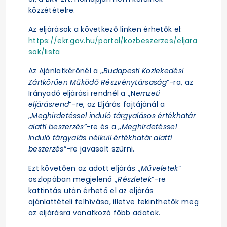
közzétételre.
Az eljárások a következő linken érhetők el:
https://ekr.gov.hu/portal/kozbeszerzes/eljara
sok/lista
Az Ajánlatkérőnél a „
Budapesti Közlekedési
Zártkörűen Működő Részvénytársaság
”-ra, az
Irányadó eljárási rendnél a „N
emzeti
eljárásrend
”-re, az Eljárás fajtájánál a
„
Meghirdetéssel induló tárgyalásos értékhatár
alatti beszerzés
”-re és a „
Meghirdetéssel
induló tárgyalás nélküli értékhatár alatti
beszerzés
”-re javasolt szűrni.
Ezt követően az adott eljárás „
Műveletek
”
oszlopában megjelenő „
Részletek
”-re
kattintás után érhető el az eljárás
ajánlattételi felhívása, illetve tekinthetők meg
az eljárásra vonatkozó főbb adatok.