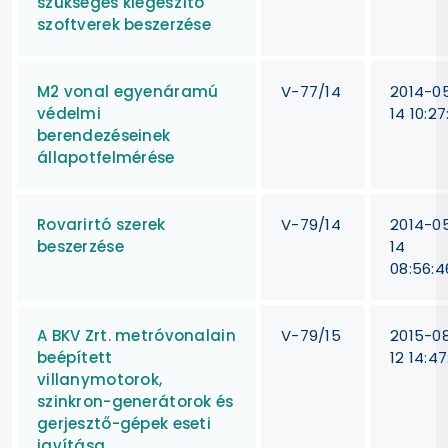
szükséges kiegészítő
szoftverek beszerzése
M2 vonal egyenáramú
V-77/14
2014-0
védelmi
14 10:27
berendezéseinek
állapotfelmérése
Rovarirtó szerek
V-79/14
2014-0
beszerzése
14
08:56:4
A BKV Zrt. metróvonalain
V-79/15
2015-0
beépített
12 14:47
villanymotorok,
szinkron-generátorok és
gerjesztő-gépek eseti
javítása