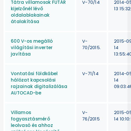
Tátra villamosok FUTÁR
V-70/14
2014-0
kijelzőnél lévő
13 15:32
oldalablakainak
átalakítása
600 V-os megálló
V-
2015-0
világítási inverter
70/2015.
14
javítása
13:55:4
Vontatási földkábel
V-71/14
2014-0
hálózat kapcsolási
14
rajzainak digitalizálása
09:03:4
AUTOCAD-be
Villamos
V-
2015-0
fogyasztásmérő
76/2015
14 10:10
leolvasó és ahhoz