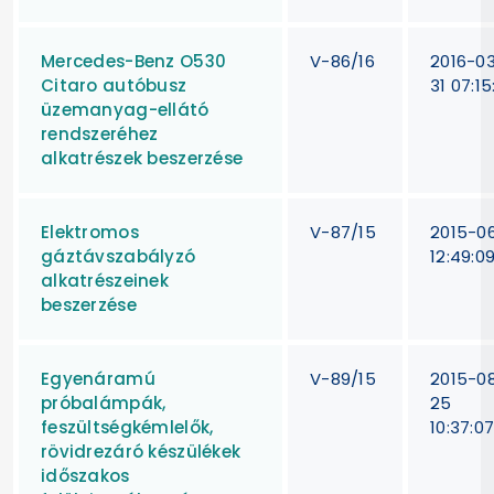
Mercedes-Benz O530
V-86/16
2016-0
Citaro autóbusz
31 07:15
üzemanyag-ellátó
rendszeréhez
alkatrészek beszerzése
Elektromos
V-87/15
2015-06
gáztávszabályzó
12:49:0
alkatrészeinek
beszerzése
Egyenáramú
V-89/15
2015-0
próbalámpák,
25
feszültségkémlelők,
10:37:0
rövidrezáró készülékek
időszakos