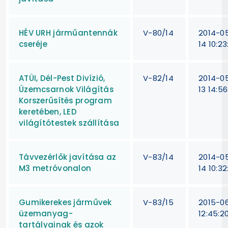
HÉV URH járműantennák
V-80/14
2014-0
cseréje
14 10:23
ATÜI, Dél-Pest Divízió,
V-82/14
2014-0
Üzemcsarnok Világítás
13 14:56
Korszerűsítés program
keretében, LED
világítótestek szállítása
Távvezérlők javítása az
V-83/14
2014-0
M3 metróvonalon
14 10:32
Gumikerekes járművek
V-83/15
2015-06
üzemanyag-
12:45:2
tartályainak és azok