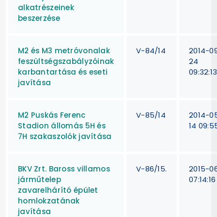
alkatrészeinek
beszerzése
M2 és M3 metróvonalak
V-84/14
2014-0
feszültségszabályzóinak
24
karbantartása és eseti
09:32:1
javítása
M2 Puskás Ferenc
V-85/14
2014-0
Stadion állomás 5H és
14 09:5
7H szakaszolók javítása
BKV Zrt. Baross villamos
V-86/15.
2015-06
járműtelep
07:14:16
zavarelhárító épület
homlokzatának
javítása