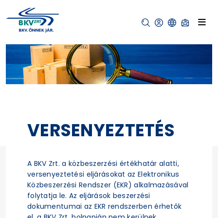
VERSENYEZTETÉS
A BKV Zrt. a közbeszerzési értékhatár alatti,
versenyeztetési eljárásokat az Elektronikus
Közbeszerzési Rendszer (EKR) alkalmazásával
folytatja le. Az eljárások beszerzési
dokumentumai az EKR rendszerben érhetők
el, a BKV Zrt. holnapján nem kerülnek