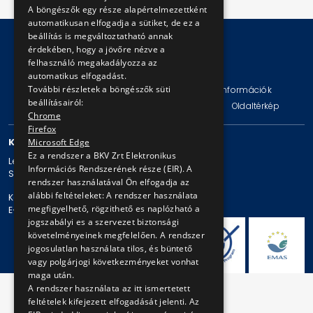
A böngészők egy része alapértelmezettként
automatikusan elfogadja a sütiket, de ez a
beállítás is megváltoztatható annak
érdekében, hogy a jövőre nézve a
felhasználó megakadályozza az
© Copyright 2026 BKV Zrt.
automatikus elfogadást.
További részletek a böngészők süti
Impresszum
Jogi nyilatkozat
Technikai információk
beállításairól:
Adatvédelmi politika és tájékoztatások
ÁSZF
Oldaltérkép
Chrome
Firefox
KAPCSOLAT
Microsoft Edge
Ez a rendszer a BKV Zrt Elektronikus
Levelezési cím: 1980 Budapest, Pf. 11.
Információs Rendszerének része (EIR). A
Székhely: 1980 Budapest, Akácfa u. 15.
rendszer használatával Ön elfogadja az
alábbi feltételeket: A rendszer használata
Központi telefonszám: + 36 1 461-65-00
megfigyelhető, rögzithető es naplózható a
E-mail cím: bkv@bkv.hu
jogszabályi es a szervezet biztonsági
követelményeinek megfelelően. A rendszer
jogosulatlan használata tilos, és büntető
vagy polgárjogi következményeket vonhat
maga után.
A rendszer használata az itt ismertetett
feltételek kifejezett elfogadását jelenti. Az