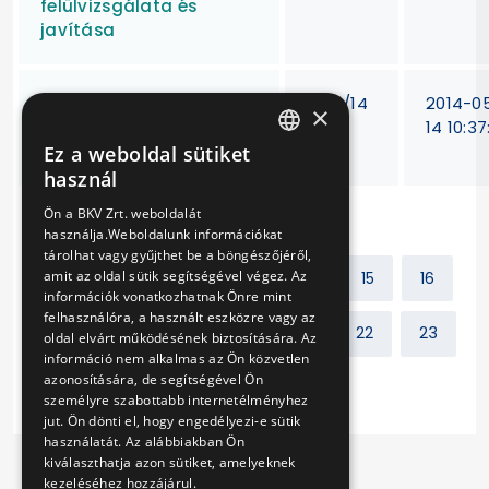
felülvizsgálata és
javítása
M3 Lehel téri és Árpád
V-91/14
2014-0
×
hídi szünetmentes
14 10:37
berendezések javítása
Ez a weboldal sütiket
HUNGARIAN
használ
ENGLISH
Ön a BKV Zrt. weboldalát
használja.Weboldalunk információkat
tárolhat vagy gyűjthet be a böngészőjéről,
amit az oldal sütik segítségével végez. Az
Előző
1
2
...
14
15
16
információk vonatkozhatnak Önre mint
felhasználóra, a használt eszközre vagy az
17
18
19
20
21
22
23
oldal elvárt működésének biztosítására. Az
információ nem alkalmas az Ön közvetlen
azonosítására, de segítségével Ön
Következő
személyre szabottabb internetélményhez
jut. Ön dönti el, hogy engedélyezi-e sütik
használatát. Az alábbiakban Ön
kiválaszthatja azon sütiket, amelyeknek
kezeléséhez hozzájárul.