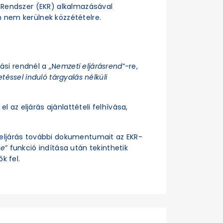
si Rendszer (EKR) alkalmazásával
n nem kerülnek közzétételre.
rási rendnél a „N
emzeti eljárásrend
”-re,
téssel induló tárgyalás nélküli
el az eljárás ajánlattételi felhívása,
z eljárás további dokumentumait az EKR-
se
” funkció indítása után tekinthetik
k fel.