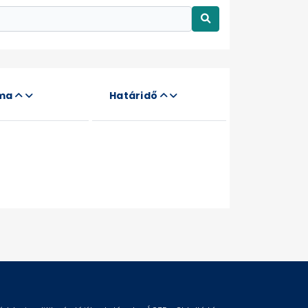
áma
Határidő