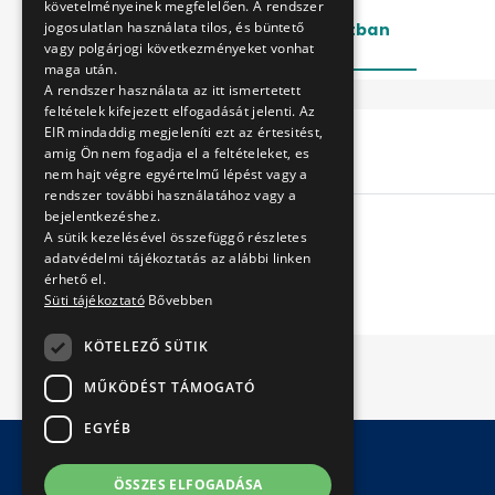
követelményeinek megfelelően. A rendszer
jogosulatlan használata tilos, és büntető
Lezárt
Folyamatban
vagy polgárjogi következményeket vonhat
maga után.
A rendszer használata az itt ismertetett
feltételek kifejezett elfogadását jelenti. Az
EIR mindaddig megjeleníti ezt az értesitést,
Cím
amig Ön nem fogadja el a feltételeket, es
nem hajt végre egyértelmű lépést vagy a
rendszer további használatához vagy a
bejelentkezéshez.
A sütik kezelésével összefüggő részletes
adatvédelmi tájékoztatás az alábbi linken
érhető el.
Süti tájékoztató
Bővebben
KÖTELEZŐ SÜTIK
MŰKÖDÉST TÁMOGATÓ
EGYÉB
ÖSSZES ELFOGADÁSA
© Copyright 2026 BKV Zrt.