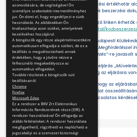
A BKV Zrt. a közbeszerzési értékhatár a
azonosítására, de segítségével Ön
folytatja le. Az eljárások beszerzési d
személyre szabottabb internetélményhez
jut. Ön dönti el, hogy engedélyezi-e sütik
Az eljárások a következő linken érhetők e
használatát. Az alábbiakban Ön
kiválaszthatja azon sütiket, amelyeknek
https://ekr.gov.hu/portal/kozbeszerzes/
kezeléséhez hozzájárul.
A böngészők egy része alapértelmezettként
Az Ajánlatkérőnél a „
Budapesti Közleked
automatikusan elfogadja a sütiket, de ez a
az Eljárás fajtájánál a „
Meghirdetéssel in
beállítás is megváltoztatható annak
értékhatár alatti beszerzés
”-re javasolt s
érdekében, hogy a jövőre nézve a
felhasználó megakadályozza az
Ezt követően az adott eljárás „
Művelete
automatikus elfogadást.
illetve tekinthetők meg az eljárásra vo
További részletek a böngészők süti
beállításairól:
Felhívjuk a figyelmet, hogy az eljárásb
Chrome
ben regisztrált és ajánlat összeállításá
Firefox
meg. Az eljárással kapcsolatos kérdések
Microsoft Edge
Ez a rendszer a BKV Zrt Elektronikus
Információs Rendszerének része (EIR). A
rendszer használatával Ön elfogadja az
alábbi feltételeket: A rendszer használata
megfigyelhető, rögzithető es naplózható a
jogszabályi es a szervezet biztonsági