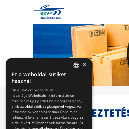
×
Ez a weboldal sütiket
HUNGARIAN
használ
ENGLISH
Ön a BKV Zrt. weboldalát
használja.Weboldalunk információkat
tárolhat vagy gyűjthet be a böngészőjéről,
amit az oldal sütik segítségével végez. Az
VERSENYEZTETÉ
információk vonatkozhatnak Önre mint
felhasználóra, a használt eszközre vagy az
oldal elvárt működésének biztosítására. Az
információ nem alkalmas az Ön közvetlen