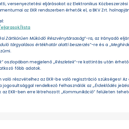
latti, versenyeztetési eljárásokat az Elektronikus Közbeszerzé
okumentumai az EKR rendszerben érhetők el, a BKV Zrt. holnapjá
l:
eljarasok/lista
ési Zártkörűen Működő Részvénytársaság
”-ra, az Irányadó eljá
duló tárgyalásos értékhatár alatti beszerzés
”-re és a „
Meghirde
zűrni.
k
” oszlopában megjelenő „
Részletek
”-re kattintás után érhető 
natkozó főbb adatok.
an való részvételhez az EKR-be való regisztráció szükséges! A
ra jogosultsággal rendelkező Felhasználók az „
Érdeklődés jelzé
 az EKR-ben erre létrehozott „
Kommunikáció
” felületen tehető