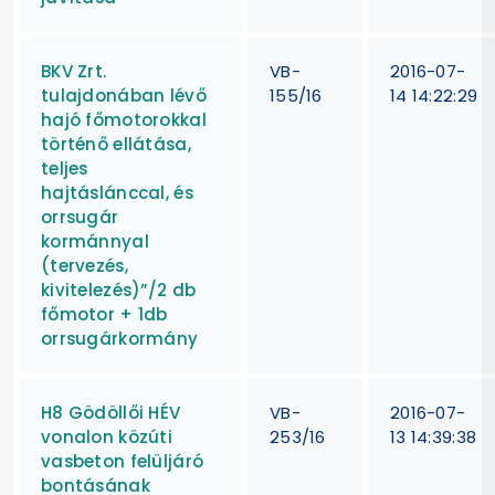
BKV Zrt.
VB-
2016-07-
tulajdonában lévő
155/16
14 14:22:29
hajó főmotorokkal
történő ellátása,
teljes
hajtáslánccal, és
orrsugár
kormánnyal
(tervezés,
kivitelezés)”/2 db
főmotor + 1db
orrsugárkormány
H8 Gödöllői HÉV
VB-
2016-07-
vonalon közúti
253/16
13 14:39:38
vasbeton felüljáró
bontásának