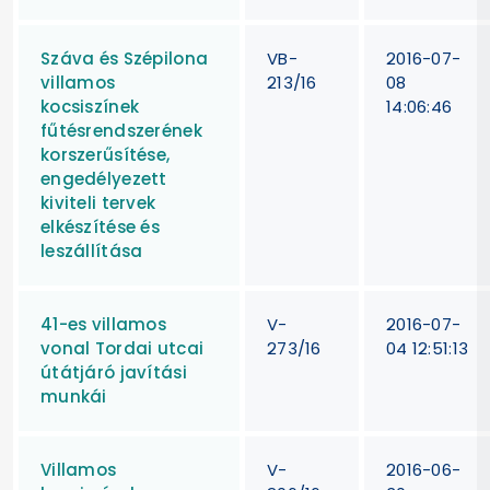
Száva és Szépilona
VB-
2016-07-
villamos
213/16
08
kocsiszínek
14:06:46
fűtésrendszerének
korszerűsítése,
engedélyezett
kiviteli tervek
elkészítése és
leszállítása
41-es villamos
V-
2016-07-
vonal Tordai utcai
273/16
04 12:51:13
útátjáró javítási
munkái
Villamos
V-
2016-06-