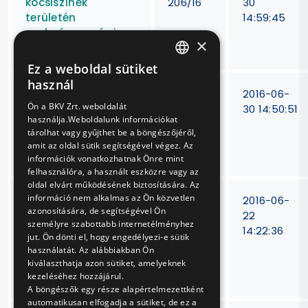
kocsiszínek
206/16
30
területén
14:59:45
szabványossági
×
javítások elvégzése
Ez a weboldal sütiket
HUNGARIAN
használ
Földkábelek
V-
2016-06-
ENGLISH
Ön a BKV Zrt. weboldalát
nyomvonal
153/16.
30 14:50:51
használja.Weboldalunk információkat
meghatározása
tárolhat vagy gyűjthet be a böngészőjéről,
térdiagnosztikai
amit az oldal sütik segítségével végez. Az
eszközökkel
információk vonatkozhatnak Önre mint
felhasználóra, a használt eszközre vagy az
oldal elvárt működésének biztosítására. Az
információ nem alkalmas az Ön közvetlen
Vontató motorok
VB-
2016-06-
azonosítására, de segítségével Ön
forgórészeinek
141/16
22
személyre szabottabb internetélményhez
kiegyensúlyozására
14:22:36
jut. Ön dönti el, hogy engedélyezi-e sütik
alkalmas
használatát. Az alábbiakban Ön
berendezés
kiválaszthatja azon sütiket, amelyeknek
beszerzése
kezeléséhez hozzájárul.
A böngészők egy része alapértelmezettként
automatikusan elfogadja a sütiket, de ez a