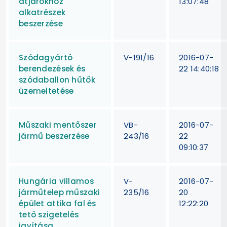
átjárókhoz
13:07:48
alkatrészek
beszerzése
Szódagyártó
V-191/16
2016-07-
berendezések és
22 14:40:18
szódaballon hűtők
üzemeltetése
Műszaki mentőszer
VB-
2016-07-
jármű beszerzése
243/16
22
09:10:37
Hungária villamos
V-
2016-07-
járműtelep műszaki
235/16
20
épület attika fal és
12:22:20
tető szigetelés
javítása