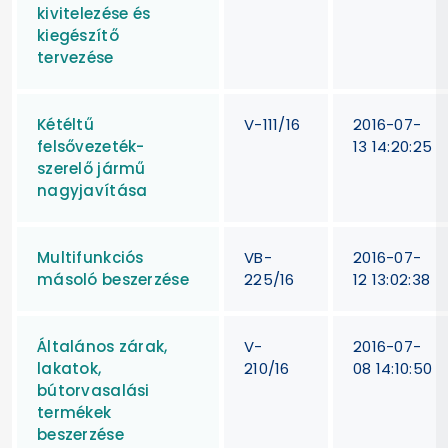
kivitelezése és
kiegészítő
tervezése
Kétéltű
V-111/16
2016-07-
felsővezeték-
13 14:20:25
szerelő jármű
nagyjavítása
Multifunkciós
VB-
2016-07-
másoló beszerzése
225/16
12 13:02:38
Általános zárak,
V-
2016-07-
lakatok,
210/16
08 14:10:50
bútorvasalási
termékek
beszerzése