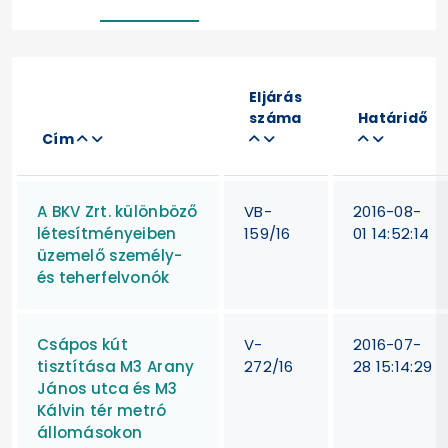
Eljárás
száma
Határidő
Cím
A BKV Zrt. különböző
VB-
2016-08-
létesítményeiben
159/16
01 14:52:14
üzemelő személy-
és teherfelvonók
Csápos kút
V-
2016-07-
tisztítása M3 Arany
272/16
28 15:14:29
János utca és M3
Kálvin tér metró
állomásokon