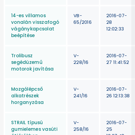
14-es villamos
VB-
2016-07-
vonalán visszafogó
65/2016
28
vágánykapcsolat
12:02:33
beépítése
Trolibusz
V-
2016-07-
segédüzemű
228/16
27 11:41:52
motorok javítása
Mozgólépcső
V-
2016-07-
alkatrészek
241/16
26 12:13:38
horganyzása
STRAIL típusú
V-
2016-07-
gumielemes vasúti
258/16
25