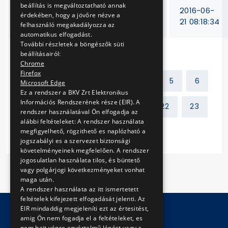
beállítás is megváltoztatható annak
Oszlopajtók
V-
2016-06-
érdekében, hogy a jövőre nézve a
pótlása - javítása
120/16.
21 08:18:34
felhasználó megakadályozza az
automatikus elfogadást.
További részletek a böngészők süti
beállításairól:
Chrome
Firefox
Előző
1
2
3
4
5
6
Microsoft Edge
Ez a rendszer a BKV Zrt Elektronikus
Információs Rendszerének része (EIR). A
7
8
9
10
...
22
23
rendszer használatával Ön elfogadja az
alábbi feltételeket: A rendszer használata
megfigyelhető, rögzithető es naplózható a
Következő
jogszabályi es a szervezet biztonsági
követelményeinek megfelelően. A rendszer
jogosulatlan használata tilos, és büntető
vagy polgárjogi következményeket vonhat
maga után.
A rendszer használata az itt ismertetett
feltételek kifejezett elfogadását jelenti. Az
EIR mindaddig megjeleníti ezt az értesitést,
amig Ön nem fogadja el a feltételeket, es
nem hajt végre egyértelmű lépést vagy a
© Copyright 2026 BKV Zrt.