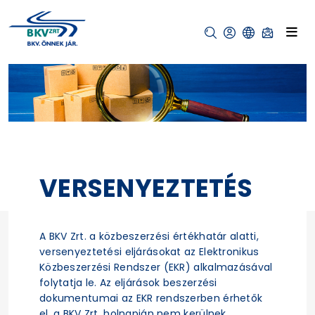
VERSENYEZTETÉS
A BKV Zrt. a közbeszerzési értékhatár alatti,
versenyeztetési eljárásokat az Elektronikus
Közbeszerzési Rendszer (EKR) alkalmazásával
folytatja le. Az eljárások beszerzési
dokumentumai az EKR rendszerben érhetők
el, a BKV Zrt. holnapján nem kerülnek