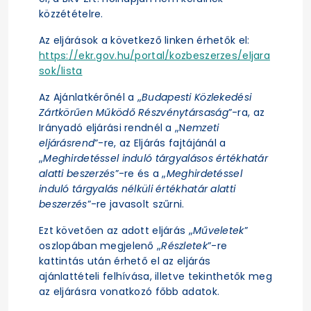
közzétételre.
Az eljárások a következő linken érhetők el:
https://ekr.gov.hu/portal/kozbeszerzes/eljara
sok/lista
Az Ajánlatkérőnél a „
Budapesti Közlekedési
Zártkörűen Működő Részvénytársaság
”-ra, az
Irányadó eljárási rendnél a „N
emzeti
eljárásrend
”-re, az Eljárás fajtájánál a
„
Meghirdetéssel induló tárgyalásos értékhatár
alatti beszerzés
”-re és a „
Meghirdetéssel
induló tárgyalás nélküli értékhatár alatti
beszerzés
”-re javasolt szűrni.
Ezt követően az adott eljárás „
Műveletek
”
oszlopában megjelenő „
Részletek
”-re
kattintás után érhető el az eljárás
ajánlattételi felhívása, illetve tekinthetők meg
az eljárásra vonatkozó főbb adatok.