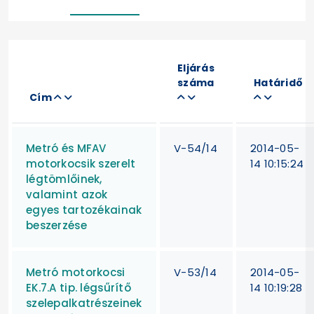
Eljárás
száma
Határidő
Cím
Metró és MFAV
V-54/14
2014-05-
motorkocsik szerelt
14 10:15:24
légtömlőinek,
valamint azok
egyes tartozékainak
beszerzése
Metró motorkocsi
V-53/14
2014-05-
EK.7.A tip. légsűrítő
14 10:19:28
szelepalkatrészeinek