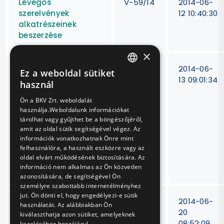
Levegős
V-59/14
2014-06-
szerelvények
12 10:40:30
alkatrészeinek
beszerzése
×
KRG 6KM típusú,
VB-
2014-06-
Ez a weboldal sütiket
HUNGARIAN
vagy azzal
99/14
13 09:01:34
használ
egyenértékű
ENGLISH
Ön a BKV Zrt. weboldalát
műszaki
használja.Weboldalunk információkat
paraméterű
tárolhat vagy gyűjthet be a böngészőjéről,
elektronikus
amit az oldal sütik segítségével végez. Az
jegykezelő
információk vonatkozhatnak Önre mint
készülékek
felhasználóra, a használt eszközre vagy az
beszerzése és
oldal elvárt működésének biztosítására. Az
beüzemelése
információ nem alkalmas az Ön közvetlen
azonosítására, de segítségével Ön
személyre szabottabb internetélményhez
jut. Ön dönti el, hogy engedélyezi-e sütik
Különböző típusú
BKV Zrt.
2014-06-
használatát. Az alábbiakban Ön
hő- és füstelvezető
V-96/14
20
kiválaszthatja azon sütiket, amelyeknek
nyílászárók
08:52:09
kezeléséhez hozzájárul.