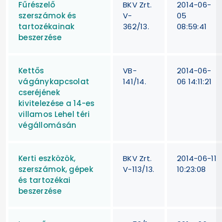
Fűrészelő
BKV Zrt.
2014-06-
szerszámok és
V-
05
tartozékainak
362/13.
08:59:41
beszerzése
Kettős
VB-
2014-06-
vágánykapcsolat
141/14.
06 14:11:21
cseréjének
kivitelezése a 14-es
villamos Lehel téri
végállomásán
Kerti eszközök,
BKV Zrt.
2014-06-11
szerszámok, gépek
V-113/13.
10:23:08
és tartozékai
beszerzése