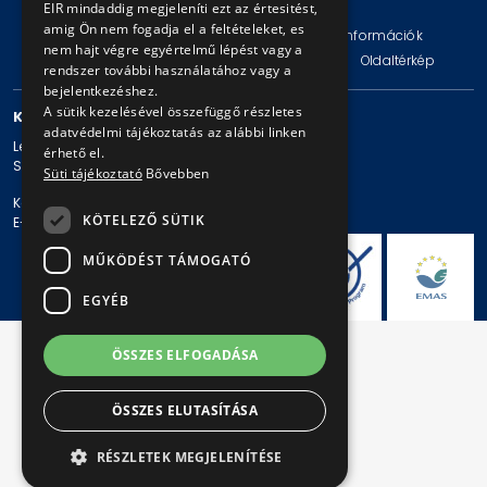
EIR mindaddig megjeleníti ezt az értesitést,
amig Ön nem fogadja el a feltételeket, es
Impresszum
Jogi nyilatkozat
Technikai információk
nem hajt végre egyértelmű lépést vagy a
Adatvédelmi politika és tájékoztatások
ÁSZF
Oldaltérkép
rendszer további használatához vagy a
bejelentkezéshez.
A sütik kezelésével összefüggő részletes
KAPCSOLAT
adatvédelmi tájékoztatás az alábbi linken
Levelezési cím: 1980 Budapest, Pf. 11.
érhető el.
Székhely: 1980 Budapest, Akácfa u. 15.
Süti tájékoztató
Bővebben
Központi telefonszám: + 36 1 461-65-00
KÖTELEZŐ SÜTIK
E-mail cím: bkv@bkv.hu
MŰKÖDÉST TÁMOGATÓ
EGYÉB
ÖSSZES ELFOGADÁSA
ÖSSZES ELUTASÍTÁSA
RÉSZLETEK MEGJELENÍTÉSE