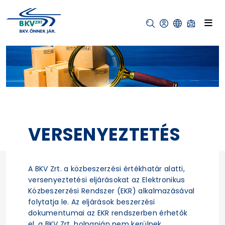
VERSENYEZTETÉS
A BKV Zrt. a közbeszerzési értékhatár alatti,
versenyeztetési eljárásokat az Elektronikus
Közbeszerzési Rendszer (EKR) alkalmazásával
folytatja le. Az eljárások beszerzési
dokumentumai az EKR rendszerben érhetők
el, a BKV Zrt. holnapján nem kerülnek