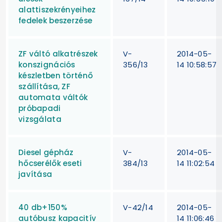
alattiszekrényeihez
fedelek beszerzése
ZF váltó alkatrészek
V-
2014-05-
konszignációs
356/13
14 10:58:57
készletben történő
szállítása, ZF
automata váltók
próbapadi
vizsgálata
Diesel gépház
V-
2014-05-
hőcserélők eseti
384/13
14 11:02:54
javítása
40 db+150%
V-42/14
2014-05-
autóbusz kapacitív
14 11:06:46