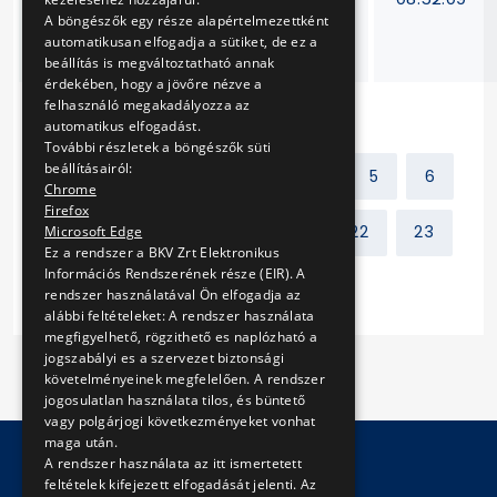
karbantartása,
A böngészők egy része alapértelmezettként
automatikusan elfogadja a sütiket, de ez a
eseti hibajavítása
beállítás is megváltoztatható annak
érdekében, hogy a jövőre nézve a
felhasználó megakadályozza az
automatikus elfogadást.
További részletek a böngészők süti
beállításairól:
Előző
1
2
3
4
5
6
Chrome
Firefox
7
8
9
10
...
22
23
Microsoft Edge
Ez a rendszer a BKV Zrt Elektronikus
Információs Rendszerének része (EIR). A
Következő
rendszer használatával Ön elfogadja az
alábbi feltételeket: A rendszer használata
megfigyelhető, rögzithető es naplózható a
jogszabályi es a szervezet biztonsági
követelményeinek megfelelően. A rendszer
jogosulatlan használata tilos, és büntető
vagy polgárjogi következményeket vonhat
maga után.
A rendszer használata az itt ismertetett
feltételek kifejezett elfogadását jelenti. Az
© Copyright 2026 BKV Zrt.