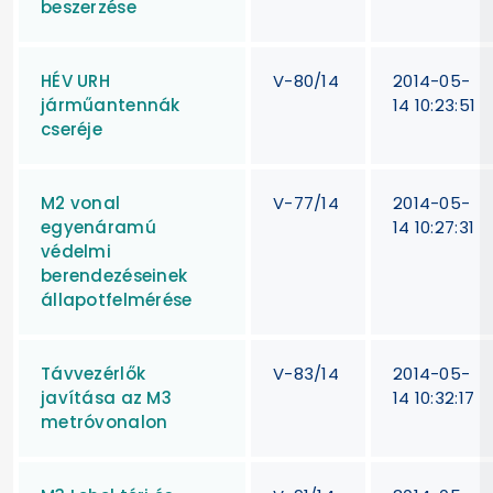
beszerzése
HÉV URH
V-80/14
2014-05-
járműantennák
14 10:23:51
cseréje
M2 vonal
V-77/14
2014-05-
egyenáramú
14 10:27:31
védelmi
berendezéseinek
állapotfelmérése
Távvezérlők
V-83/14
2014-05-
javítása az M3
14 10:32:17
metróvonalon