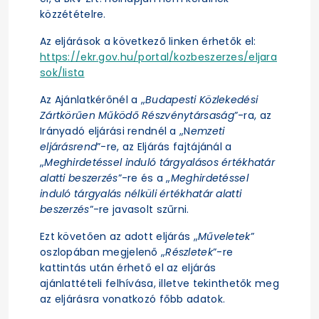
közzétételre.
Az eljárások a következő linken érhetők el:
https://ekr.gov.hu/portal/kozbeszerzes/eljara
sok/lista
Az Ajánlatkérőnél a „
Budapesti Közlekedési
Zártkörűen Működő Részvénytársaság
”-ra, az
Irányadó eljárási rendnél a „N
emzeti
eljárásrend
”-re, az Eljárás fajtájánál a
„
Meghirdetéssel induló tárgyalásos értékhatár
alatti beszerzés
”-re és a „
Meghirdetéssel
induló tárgyalás nélküli értékhatár alatti
beszerzés
”-re javasolt szűrni.
Ezt követően az adott eljárás „
Műveletek
”
oszlopában megjelenő „
Részletek
”-re
kattintás után érhető el az eljárás
ajánlattételi felhívása, illetve tekinthetők meg
az eljárásra vonatkozó főbb adatok.