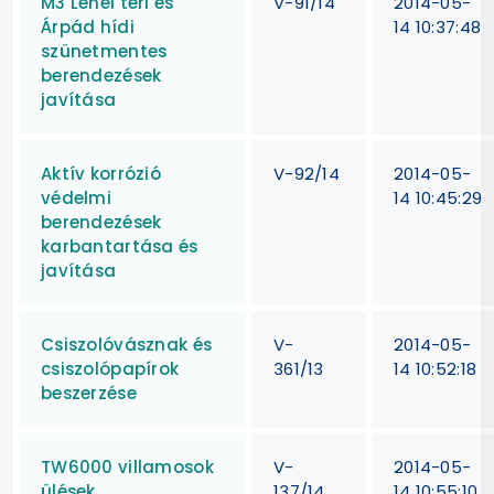
M3 Lehel téri és
V-91/14
2014-05-
Árpád hídi
14 10:37:48
szünetmentes
berendezések
javítása
Aktív korrózió
V-92/14
2014-05-
védelmi
14 10:45:29
berendezések
karbantartása és
javítása
Csiszolóvásznak és
V-
2014-05-
csiszolópapírok
361/13
14 10:52:18
beszerzése
TW6000 villamosok
V-
2014-05-
ülések
137/14
14 10:55:10