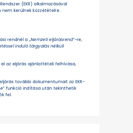
si Rendszer (EKR) alkalmazásával
n nem kerülnek közzétételre.
rási rendnél a „N
emzeti eljárásrend
”-re,
téssel induló tárgyalás nélküli
el az eljárás ajánlattételi felhívása,
z eljárás további dokumentumait az EKR-
se
” funkció indítása után tekinthetik
k fel.