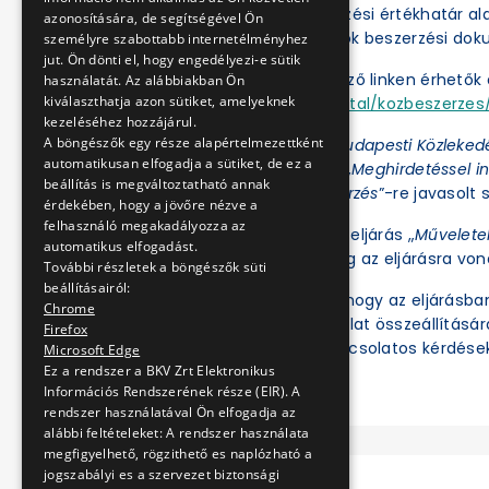
A BKV Zrt. a közbeszerzési értékhatár a
azonosítására, de segítségével Ön
folytatja le. Az eljárások beszerzési d
személyre szabottabb internetélményhez
jut. Ön dönti el, hogy engedélyezi-e sütik
Az eljárások a következő linken érhetők e
használatát. Az alábbiakban Ön
kiválaszthatja azon sütiket, amelyeknek
https://ekr.gov.hu/portal/kozbeszerzes/
kezeléséhez hozzájárul.
A böngészők egy része alapértelmezettként
Az Ajánlatkérőnél a „
Budapesti Közleked
automatikusan elfogadja a sütiket, de ez a
az Eljárás fajtájánál a „
Meghirdetéssel in
beállítás is megváltoztatható annak
értékhatár alatti beszerzés
”-re javasolt s
érdekében, hogy a jövőre nézve a
felhasználó megakadályozza az
Ezt követően az adott eljárás „
Művelete
automatikus elfogadást.
illetve tekinthetők meg az eljárásra vo
További részletek a böngészők süti
beállításairól:
Felhívjuk a figyelmet, hogy az eljárásb
Chrome
ben regisztrált és ajánlat összeállításá
Firefox
meg. Az eljárással kapcsolatos kérdések
Microsoft Edge
Ez a rendszer a BKV Zrt Elektronikus
Információs Rendszerének része (EIR). A
rendszer használatával Ön elfogadja az
alábbi feltételeket: A rendszer használata
megfigyelhető, rögzithető es naplózható a
jogszabályi es a szervezet biztonsági