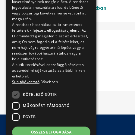
követelményeinek megfelelően. A rendszer
jogosulatlan használata tilos, és büntető
Lezárt
Folyamatban
vagy polgárjogi következményeket vonhat
maga után.
A rendszer használata az itt ismertetett
feltételek kifejezett elfogadását jelenti. Az
EIR mindaddig megjeleníti ezt az értesitést,
Cím
amig Ön nem fogadja el a feltételeket, es
nem hajt végre egyértelmű lépést vagy a
rendszer további használatához vagy a
bejelentkezéshez.
A sütik kezelésével összefüggő részletes
adatvédelmi tájékoztatás az alábbi linken
érhető el.
Süti tájékoztató
Bővebben
KÖTELEZŐ SÜTIK
MŰKÖDÉST TÁMOGATÓ
EGYÉB
ÖSSZES ELFOGADÁSA
© Copyright 2026 BKV Zrt.