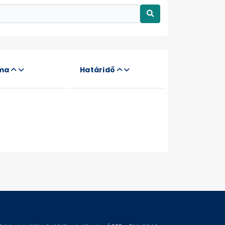
áma
Határidő