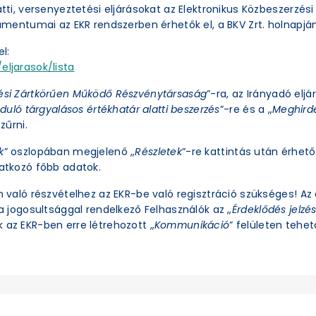
latti, versenyeztetési eljárásokat az Elektronikus Közbeszerzé
okumentumai az EKR rendszerben érhetők el, a BKV Zrt. holnapjá
l:
eljarasok/lista
ési Zártkörűen Működő Részvénytársaság
”-ra, az Irányadó eljá
duló tárgyalásos értékhatár alatti beszerzés
”-re és a „
Meghirde
zűrni.
k
” oszlopában megjelenő „
Részletek
”-re kattintás után érhető 
natkozó főbb adatok.
an való részvételhez az EKR-be való regisztráció szükséges! A
ra jogosultsággal rendelkező Felhasználók az „
Érdeklődés jelzé
 az EKR-ben erre létrehozott „
Kommunikáció
” felületen tehető