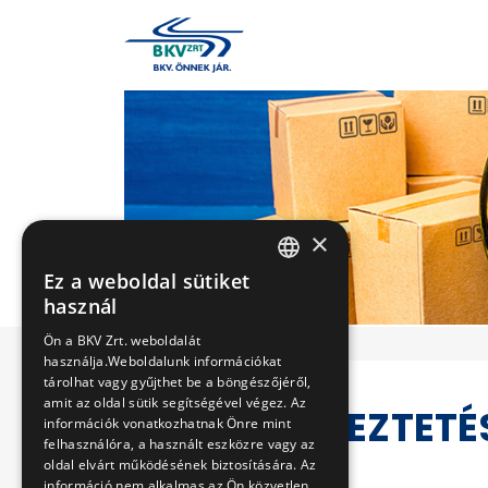
×
Ez a weboldal sütiket
HUNGARIAN
használ
ENGLISH
Ön a BKV Zrt. weboldalát
használja.Weboldalunk információkat
tárolhat vagy gyűjthet be a böngészőjéről,
amit az oldal sütik segítségével végez. Az
VERSENYEZTETÉ
információk vonatkozhatnak Önre mint
felhasználóra, a használt eszközre vagy az
oldal elvárt működésének biztosítására. Az
információ nem alkalmas az Ön közvetlen