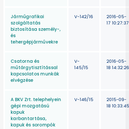
Járműgrafikai
V-142/16
2016-05-
szolgáltatás
17 10:27:37
biztosítása személy-,
és
tehergépjárművekre
Csatorna és
V-
2016-05-
műtárgytisztítással
145/15
18 14:32:2
kapcsolatos munkák
elvégzése
A BKV Zrt. telephelyein
V-146/15
2015-09-
gépi mozgatású
18 10:33:4
kapuk
karbantartása,
kapuk és sorompók