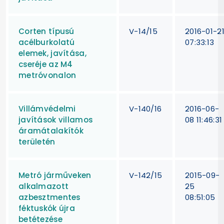
Corten típusú
V-14/15
2016-01-2
acélburkolatú
07:33:13
elemek, javítása,
cseréje az M4
metróvonalon
Villámvédelmi
V-140/16
2016-06-
javítások villamos
08 11:46:31
áramátalakítók
területén
Metró járműveken
V-142/15
2015-09-
alkalmazott
25
azbesztmentes
08:51:05
féktuskók újra
betétezése