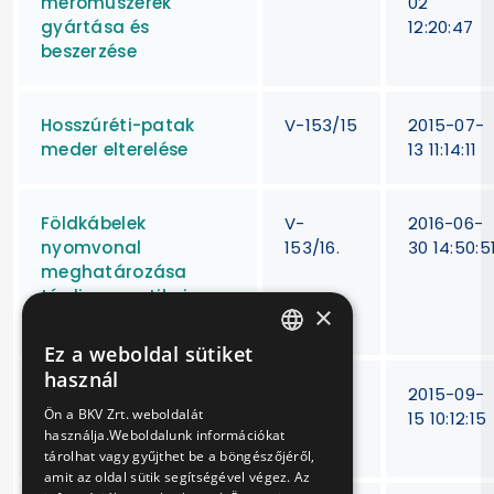
mérőműszerek
02
gyártása és
12:20:47
beszerzése
Hosszúréti-patak
V-153/15
2015-07-
meder elterelése
13 11:14:11
Földkábelek
V-
2016-06-
nyomvonal
153/16.
30 14:50:5
meghatározása
térdiagnosztikai
×
eszközökkel
Ez a weboldal sütiket
HUNGARIAN
használ
Háztartási és irodai
V-
2015-09-
ENGLISH
Ön a BKV Zrt. weboldalát
berendezések eseti
155/15.
15 10:12:15
használja.Weboldalunk információkat
javítása
tárolhat vagy gyűjthet be a böngészőjéről,
amit az oldal sütik segítségével végez. Az