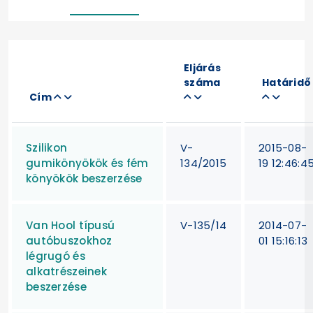
Eljárás
száma
Határidő
Cím
Szilikon
V-
2015-08-
gumikönyökök és fém
134/2015
19 12:46:4
könyökök beszerzése
Van Hool típusú
V-135/14
2014-07-
autóbuszokhoz
01 15:16:13
légrugó és
alkatrészeinek
beszerzése