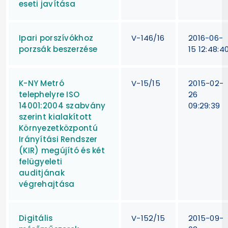
eseti javítása
Ipari porszívókhoz
V-146/16
2016-06-
porzsák beszerzése
15 12:48:4
K-NY Metró
V-15/15
2015-02-
telephelyre ISO
26
14001:2004 szabvány
09:29:39
szerint kialakított
Környezetközpontú
Irányítási Rendszer
(KIR) megújító és két
felügyeleti
auditjának
végrehajtása
Digitális
V-152/15
2015-09-