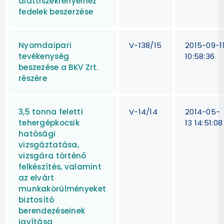
alattiszekrényeihez
fedelek beszerzése
Nyomdaipari
V-138/15
2015-09-1
tevékenység
10:58:36
beszezése a BKV Zrt.
részére
3,5 tonna feletti
V-14/14
2014-05-
tehergépkocsik
13 14:51:08
hatósági
vizsgáztatása,
vizsgára történő
felkészítés, valamint
az elvárt
munkakörülményeket
biztosító
berendezéseinek
javítása