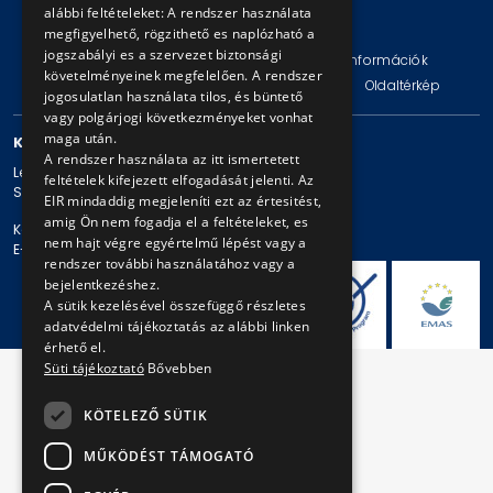
alábbi feltételeket: A rendszer használata
© Copyright 2026 BKV Zrt.
megfigyelhető, rögzithető es naplózható a
jogszabályi es a szervezet biztonsági
Impresszum
Jogi nyilatkozat
Technikai információk
követelményeinek megfelelően. A rendszer
Adatvédelmi politika és tájékoztatások
ÁSZF
Oldaltérkép
jogosulatlan használata tilos, és büntető
vagy polgárjogi következményeket vonhat
maga után.
KAPCSOLAT
A rendszer használata az itt ismertetett
Levelezési cím: 1980 Budapest, Pf. 11.
feltételek kifejezett elfogadását jelenti. Az
Székhely: 1980 Budapest, Akácfa u. 15.
EIR mindaddig megjeleníti ezt az értesitést,
amig Ön nem fogadja el a feltételeket, es
Központi telefonszám: + 36 1 461-65-00
nem hajt végre egyértelmű lépést vagy a
E-mail cím: bkv@bkv.hu
rendszer további használatához vagy a
bejelentkezéshez.
A sütik kezelésével összefüggő részletes
adatvédelmi tájékoztatás az alábbi linken
érhető el.
Süti tájékoztató
Bővebben
KÖTELEZŐ SÜTIK
MŰKÖDÉST TÁMOGATÓ