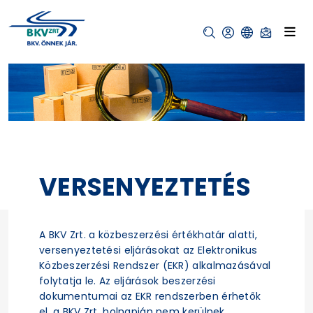
VERSENYEZTETÉS
A BKV Zrt. a közbeszerzési értékhatár alatti,
versenyeztetési eljárásokat az Elektronikus
Közbeszerzési Rendszer (EKR) alkalmazásával
folytatja le. Az eljárások beszerzési
dokumentumai az EKR rendszerben érhetők
el, a BKV Zrt. holnapján nem kerülnek