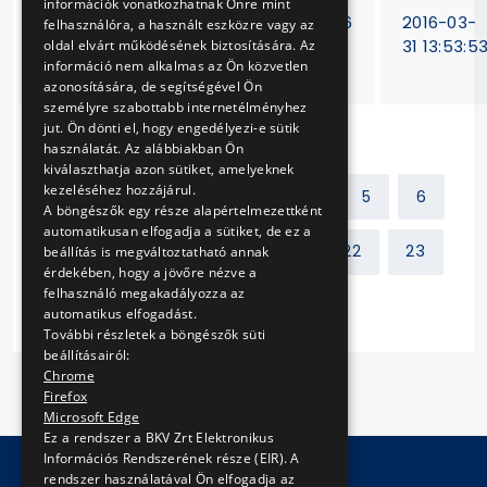
információk vonatkozhatnak Önre mint
Nyomtatási és
V-155/16
2016-03-
felhasználóra, a használt eszközre vagy az
borítékolási
31 13:53:5
oldal elvárt működésének biztosítására. Az
információ nem alkalmas az Ön közvetlen
tevékenység
azonosítására, de segítségével Ön
személyre szabottabb internetélményhez
jut. Ön dönti el, hogy engedélyezi-e sütik
használatát. Az alábbiakban Ön
kiválaszthatja azon sütiket, amelyeknek
kezeléséhez hozzájárul.
Előző
1
2
3
4
5
6
A böngészők egy része alapértelmezettként
automatikusan elfogadja a sütiket, de ez a
7
8
9
10
...
22
23
beállítás is megváltoztatható annak
érdekében, hogy a jövőre nézve a
felhasználó megakadályozza az
Következő
automatikus elfogadást.
További részletek a böngészők süti
beállításairól:
Chrome
Firefox
Microsoft Edge
Ez a rendszer a BKV Zrt Elektronikus
Információs Rendszerének része (EIR). A
rendszer használatával Ön elfogadja az