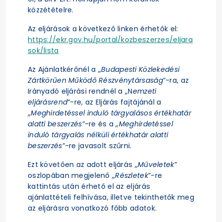
közzétételre.
Az eljárások a következő linken érhetők el:
https://ekr.gov.hu/portal/kozbeszerzes/eljara
sok/lista
Az Ajánlatkérőnél a „
Budapesti Közlekedési
Zártkörűen Működő Részvénytársaság
”-ra, az
Irányadó eljárási rendnél a „N
emzeti
eljárásrend
”-re, az Eljárás fajtájánál a
„
Meghirdetéssel induló tárgyalásos értékhatár
alatti beszerzés
”-re és a „
Meghirdetéssel
induló tárgyalás nélküli értékhatár alatti
beszerzés
”-re javasolt szűrni.
Ezt követően az adott eljárás „
Műveletek
”
oszlopában megjelenő „
Részletek
”-re
kattintás után érhető el az eljárás
ajánlattételi felhívása, illetve tekinthetők meg
az eljárásra vonatkozó főbb adatok.