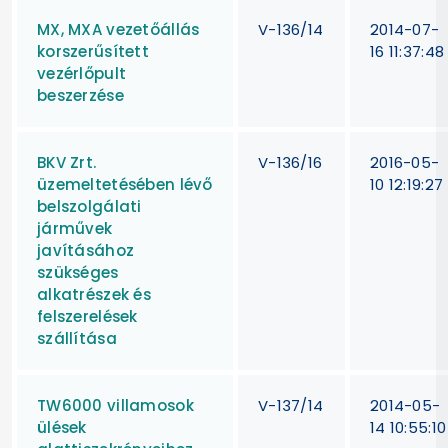
MX, MXA vezetőállás
V-136/14
2014-07-
korszerűsített
16 11:37:48
vezérlőpult
beszerzése
BKV Zrt.
V-136/16
2016-05-
üzemeltetésében lévő
10 12:19:27
belszolgálati
járművek
javításához
szükséges
alkatrészek és
felszerelések
szállítása
TW6000 villamosok
V-137/14
2014-05-
ülések
14 10:55:10