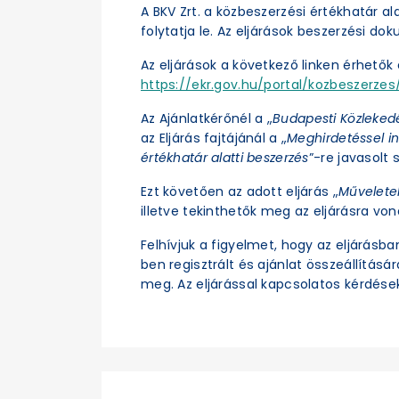
A BKV Zrt. a közbeszerzési értékhatár a
folytatja le. Az eljárások beszerzési d
Az eljárások a következő linken érhetők e
https://ekr.gov.hu/portal/kozbeszerzes/
Az Ajánlatkérőnél a „
Budapesti Közleked
az Eljárás fajtájánál a „
Meghirdetéssel in
értékhatár alatti beszerzés
”-re javasolt s
Ezt követően az adott eljárás „
Művelete
illetve tekinthetők meg az eljárásra vo
Felhívjuk a figyelmet, hogy az eljárásb
ben regisztrált és ajánlat összeállításá
meg. Az eljárással kapcsolatos kérdések