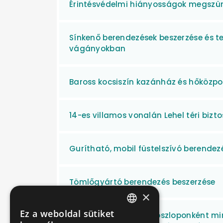
Érintésvédelmi hiányosságok megszün
Sínkenő berendezések beszerzése és tel
vágányokban
Baross kocsiszín kazánház és hőközpo
14-es villamos vonalán Lehel téri bizt
Gurítható, mobil füstelszívó berendez
Tömlőgyártó berendezés beszerzése
×
Ez a weboldal sütiket
1db mobil 6 oszlopos, oszloponként mi
HUNGARIAN