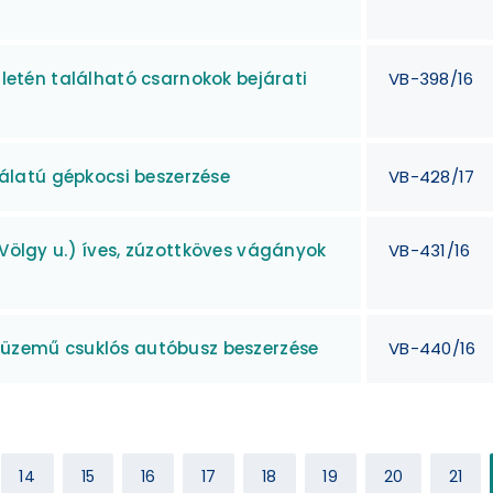
rületén található csarnokok bejárati
VB-398/16
latú gépkocsi beszerzése
VB-428/17
(Völgy u.) íves, zúzottköves vágányok
VB-431/16
l üzemű csuklós autóbusz beszerzése
VB-440/16
14
15
16
17
18
19
20
21