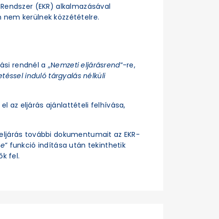
si Rendszer (EKR) alkalmazásával
n nem kerülnek közzétételre.
rási rendnél a „N
emzeti eljárásrend
”-re,
téssel induló tárgyalás nélküli
el az eljárás ajánlattételi felhívása,
z eljárás további dokumentumait az EKR-
se
” funkció indítása után tekinthetik
k fel.