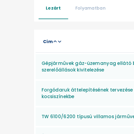
Lezárt
Folyamatban
Cím
Gépjárművek gáz-üzemanyag ellátó b
szerelőállások kivitelezése
Forgódaruk áttelepítésének tervezése é
kocsiszínekbe
TW 6100/6200 típusú villamos járműve