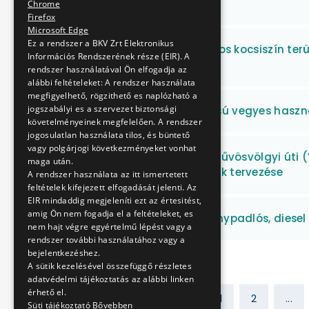
tevékenység
Chrome
Firefox
Microsoft Edge
Ez a rendszer a BKV Zrt Elektronikus
A BKV Zrt. Zugló villamos kocsiszín te
Információs Rendszerének része (EIR). A
kapuinak cseréje
rendszer használatával Ön elfogadja az
alábbi feltételeket: A rendszer használata
megfigyelhető, rögzithető es naplózható a
jogszabályi es a szervezet biztonsági
Elektromos meghajtású vegyes haszná
követelményeinek megfelelően. A rendszer
jogosulatlan használata tilos, és büntető
vagy polgárjogi következményeket vonhat
61-es villamos vonal, Hűvösvölgyi úti 
maga után.
felépítményváltásának tervezése
A rendszer használata az itt ismertetett
feltételek kifejezett elfogadását jelenti. Az
EIR mindaddig megjeleníti ezt az értesitést,
amig Ön nem fogadja el a feltételeket, es
4 db használt, alacsonypadlós, diese
nem hajt végre egyértelmű lépést vagy a
rendszer további használatához vagy a
bejelentkezéshez.
A sütik kezelésével összefüggő részletes
adatvédelmi tájékoztatás az alábbi linken
érhető el.
Előző
1
2
...
Süti tájékoztató
Bővebben