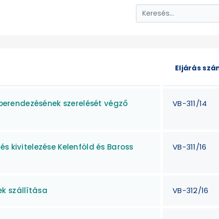
Eljárás sz
erendezésének szerelését végző
VB-311/14
s kivitelezése Kelenföld és Baross
VB-311/16
k szállítása
VB-312/16