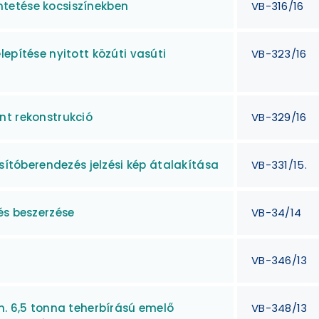
tetése kocsiszínekben
VB-316/16
epítése nyitott közúti vasúti
VB-323/16
nt rekonstrukció
VB-329/16
osítóberendezés jelzési kép átalakítása
VB-331/15.
és beszerzése
VB-34/14
VB-346/13
n. 6,5 tonna teherbírású emelő
VB-348/13