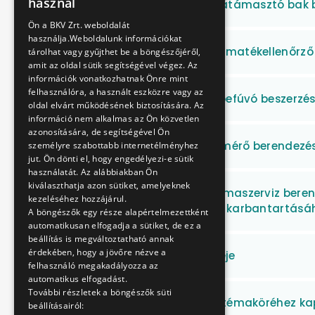
használ
berendezés és 6 db alátámasztó bak 
ENGLISH
Ön a BKV Zrt. weboldalát
használja.Weboldalunk információkat
4 db pneumatikus nyomatékellenőrző 
tárolhat vagy gyűjthet be a böngészőjéről,
amit az oldal sütik segítségével végez. Az
információk vonatkozhatnak Önre mint
felhasználóra, a használt eszközre vagy az
Gázolajos ipari hőlégbefúvó beszerzé
oldal elvárt működésének biztosítására. Az
információ nem alkalmas az Ön közvetlen
azonosítására, de segítségével Ön
Lézeres abroncsprofil mérő berendezés 
személyre szabottabb internetélményhez
jut. Ön dönti el, hogy engedélyezi-e sütik
használatát. Az alábbiakban Ön
kiválaszthatja azon sütiket, amelyeknek
4 darab automata klímaszerviz beren
kezeléséhez hozzájárul.
klímaberendezéseinek karbantartásá
A böngészők egy része alapértelmezettként
automatikusan elfogadja a sütiket, de ez a
beállítás is megváltoztatható annak
érdekében, hogy a jövőre nézve a
Bécsi úti jelfogók cseréje
felhasználó megakadályozza az
automatikus elfogadást.
További részletek a böngészők süti
M3 vonalon síncserék témaköréhez kap
beállításairól: