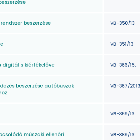
beszerzése
rendszer beszerzése
VB-350/13
se
VB-351/13
digitális kiértékelővel
VB-366/15.
dezés beszerzése autóbuszok
VB-367/201
hoz
VB-369/13
csolódó műszaki ellenőri
VB-389/13