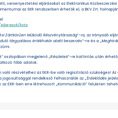
latti, versenyeztetési eljárásokat az Elektronikus Közbeszerzé
okumentumai az EKR rendszerben érhetők el, a BKV Zrt. holnapjá
l:
eljarasok/lista
ési Zártkörűen Működő Részvénytársaság
”-ra, az Irányadó eljá
duló tárgyalásos értékhatár alatti beszerzés
”-re és a „
Meghirde
zűrni.
k
” oszlopában megjelenő „
Részletek
”-re kattintás után érhető 
natkozó főbb adatok.
an való részvételhez az EKR-be való regisztráció szükséges! A
ra jogosultsággal rendelkező Felhasználók az „
Érdeklődés jelzé
 az EKR-ben erre létrehozott „
Kommunikáció
” felületen tehető