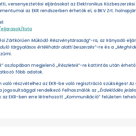
latti, versenyeztetési eljárásokat az Elektronikus Közbeszerzé
okumentumai az EKR rendszerben érhetők el, a BKV Zrt. holnapjá
l:
eljarasok/lista
ési Zártkörűen Működő Részvénytársaság
”-ra, az Irányadó eljá
duló tárgyalásos értékhatár alatti beszerzés
”-re és a „
Meghirde
zűrni.
k
” oszlopában megjelenő „
Részletek
”-re kattintás után érhető 
natkozó főbb adatok.
an való részvételhez az EKR-be való regisztráció szükséges! A
ra jogosultsággal rendelkező Felhasználók az „
Érdeklődés jelzé
 az EKR-ben erre létrehozott „
Kommunikáció
” felületen tehető