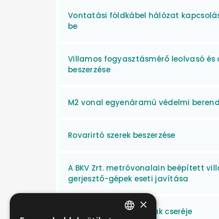
Vontatási földkábel hálózat kapcsolá
be
Villamos fogyasztásmérő leolvasó és 
beszerzése
M2 vonal egyenáramú védelmi berende
Rovarirtó szerek beszerzése
A BKV Zrt. metróvonalain beépített vi
gerjesztő-gépek eseti javítása
×
HÉV URH járműantennák cseréje