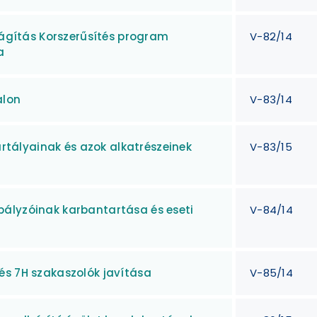
ilágítás Korszerűsítés program
V-82/14
a
alon
V-83/14
ályainak és azok alkatrészeinek
V-83/15
ályzóinak karbantartása és eseti
V-84/14
és 7H szakaszolók javítása
V-85/14