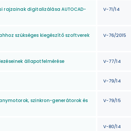
si rajzainak digitalizálása AUTOCAD-
V-71/14
ahhoz szükséges kiegészítő szoftverek
V-76/2015
zéseinek állapotfelmérése
V-77/14
V-79/14
llanymotorok, szinkron-generátorok és
V-79/15
V-80/14