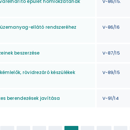
zavarelhárító épület homlokzatának
V-86/15.
 üzemanyag-ellátó rendszeréhez
V-86/16
einek beszerzése
V-87/15
émlelők, rövidrezáró készülékek
V-89/15
tes berendezések javítása
V-91/14