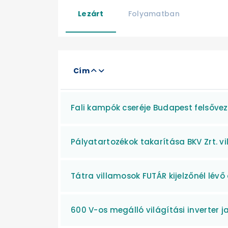
Lezárt
Folyamatban
Cím
Fali kampók cseréje Budapest felsőve
Pályatartozékok takarítása BKV Zrt. v
Tátra villamosok FUTÁR kijelzőnél lév
600 V-os megálló világítási inverter j