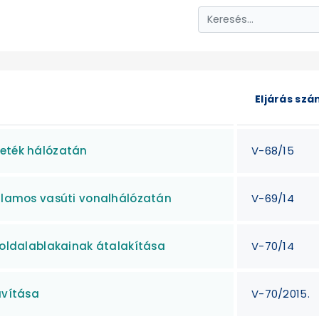
Eljárás sz
zeték hálózatán
V-68/15
illamos vasúti vonalhálózatán
V-69/14
ő oldalablakainak átalakítása
V-70/14
avítása
V-70/2015.