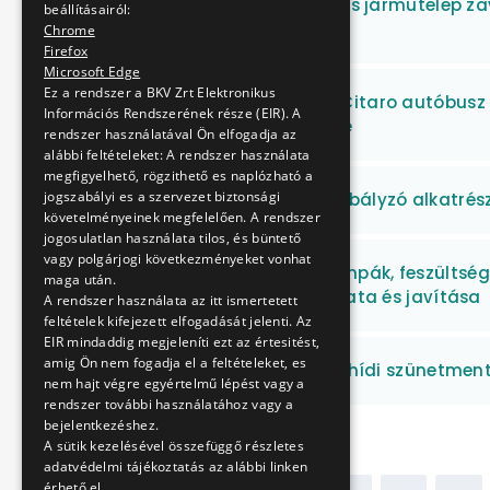
BKV Zrt. Baross villamos járműtelep 
beállításairól:
javítása
Chrome
Firefox
Microsoft Edge
Ez a rendszer a BKV Zrt Elektronikus
Mercedes-Benz O530 Citaro autóbusz
Információs Rendszerének része (EIR). A
alkatrészek beszerzése
rendszer használatával Ön elfogadja az
alábbi feltételeket: A rendszer használata
megfigyelhető, rögzithető es naplózható a
jogszabályi es a szervezet biztonsági
Elektromos gáztávszabályzó alkatrész
követelményeinek megfelelően. A rendszer
jogosulatlan használata tilos, és büntető
vagy polgárjogi következményeket vonhat
Egyenáramú próbalámpák, feszültségk
maga után.
időszakos felülvizsgálata és javítása
A rendszer használata az itt ismertetett
feltételek kifejezett elfogadását jelenti. Az
EIR mindaddig megjeleníti ezt az értesitést,
amig Ön nem fogadja el a feltételeket, es
M3 Lehel téri és Árpád hídi szünetmen
nem hajt végre egyértelmű lépést vagy a
rendszer további használatához vagy a
bejelentkezéshez.
A sütik kezelésével összefüggő részletes
adatvédelmi tájékoztatás az alábbi linken
érhető el.