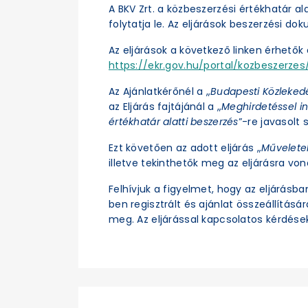
A BKV Zrt. a közbeszerzési értékhatár a
folytatja le. Az eljárások beszerzési d
Az eljárások a következő linken érhetők e
https://ekr.gov.hu/portal/kozbeszerzes/
Az Ajánlatkérőnél a „
Budapesti Közleked
az Eljárás fajtájánál a „
Meghirdetéssel in
értékhatár alatti beszerzés
”-re javasolt s
Ezt követően az adott eljárás „
Művelete
illetve tekinthetők meg az eljárásra vo
Felhívjuk a figyelmet, hogy az eljárásb
ben regisztrált és ajánlat összeállításá
meg. Az eljárással kapcsolatos kérdések