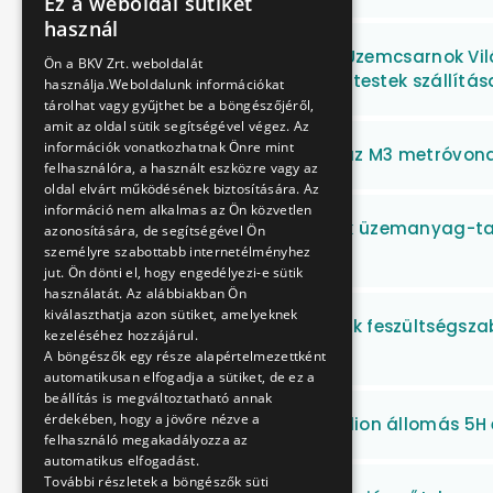
Ez a weboldal sütiket
HUNGARIAN
használ
ENGLISH
ATÜI, Dél-Pest Divízió, Üzemcsarnok V
Ön a BKV Zrt. weboldalát
keretében, LED világítótestek szállítás
használja.Weboldalunk információkat
tárolhat vagy gyűjthet be a böngészőjéről,
amit az oldal sütik segítségével végez. Az
információk vonatkozhatnak Önre mint
Távvezérlők javítása az M3 metróvon
felhasználóra, a használt eszközre vagy az
oldal elvárt működésének biztosítására. Az
információ nem alkalmas az Ön közvetlen
Gumikerekes járművek üzemanyag-tart
azonosítására, de segítségével Ön
beszerzése
személyre szabottabb internetélményhez
jut. Ön dönti el, hogy engedélyezi-e sütik
használatát. Az alábbiakban Ön
kiválaszthatja azon sütiket, amelyeknek
M2 és M3 metróvonalak feszültségszab
kezeléséhez hozzájárul.
javítása
A böngészők egy része alapértelmezettként
automatikusan elfogadja a sütiket, de ez a
beállítás is megváltoztatható annak
érdekében, hogy a jövőre nézve a
M2 Puskás Ferenc Stadion állomás 5H 
felhasználó megakadályozza az
automatikus elfogadást.
További részletek a böngészők süti