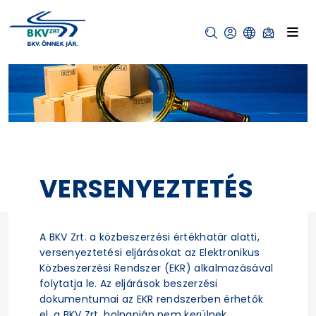
VERSENYEZTETÉS
A BKV Zrt. a közbeszerzési értékhatár alatti,
versenyeztetési eljárásokat az Elektronikus
Közbeszerzési Rendszer (EKR) alkalmazásával
folytatja le. Az eljárások beszerzési
dokumentumai az EKR rendszerben érhetők
el, a BKV Zrt. holnapján nem kerülnek