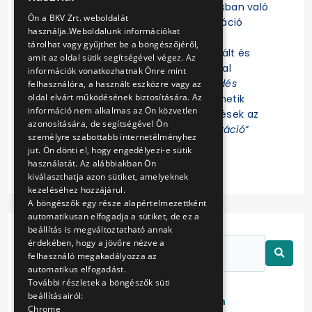
Felhívjuk a figyelmet, hogy az eljárásban való
ENGLISH
Ön a BKV Zrt. weboldalát
részvételhez az EKR-be való regisztráció
használja.Weboldalunk információkat
szükséges! Az eljárás további
tárolhat vagy gyűjthet be a böngészőjéről,
dokumentumait az EKR-ben regisztrált és
amit az oldal sütik segítségével végez. Az
ajánlat összeállítására jogosultsággal
információk vonatkozhatnak Önre mint
rendelkező Felhasználók az „
Érdeklődés
felhasználóra, a használt eszközre vagy az
oldal elvárt működésének biztosítására. Az
jelzése
” funkció indítása után tekinthetik
információ nem alkalmas az Ön közvetlen
meg. Az eljárással kapcsolatos kérdések az
azonosítására, de segítségével Ön
EKR-ben erre létrehozott „
Kommunikáció
”
személyre szabottabb internetélményhez
felületen tehetők fel.
jut. Ön dönti el, hogy engedélyezi-e sütik
használatát. Az alábbiakban Ön
kiválaszthatja azon sütiket, amelyeknek
kezeléséhez hozzájárul.
A böngészők egy része alapértelmezettként
automatikusan elfogadja a sütiket, de ez a
beállítás is megváltoztatható annak
érdekében, hogy a jövőre nézve a
felhasználó megakadályozza az
automatikus elfogadást.
További részletek a böngészők süti
beállításairól:
Lezárt
Folyamatban
Chrome