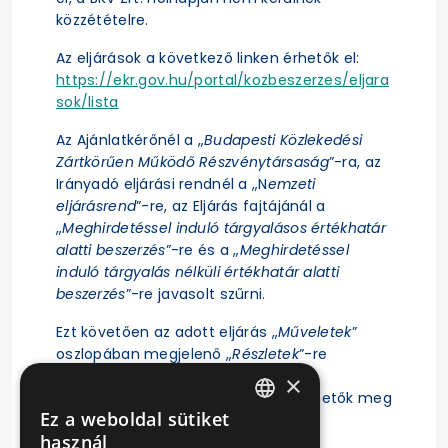
közzétételre.
Az eljárások a következő linken érhetők el:
https://ekr.gov.hu/portal/kozbeszerzes/eljara
sok/lista
Az Ajánlatkérőnél a „
Budapesti Közlekedési
Zártkörűen Működő Részvénytársaság
”-ra, az
Irányadó eljárási rendnél a „N
emzeti
eljárásrend
”-re, az Eljárás fajtájánál a
„
Meghirdetéssel induló tárgyalásos értékhatár
alatti beszerzés
”-re és a „
Meghirdetéssel
induló tárgyalás nélküli értékhatár alatti
beszerzés
”-re javasolt szűrni.
Ezt követően az adott eljárás „
Műveletek
”
oszlopában megjelenő „
Részletek
”-re
kattintás után érhető el az eljárás
×
ajánlattételi felhívása, illetve tekinthetők meg
Ez a weboldal sütiket
az eljárásra vonatkozó főbb adatok.
HUNGARIAN
használ