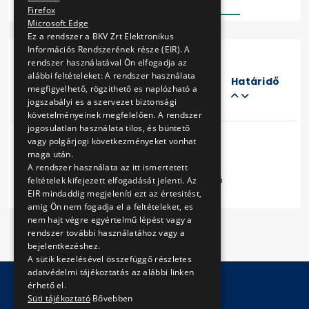
Firefox
Microsoft Edge
Ez a rendszer a BKV Zrt Elektronikus
Információs Rendszerének része (EIR). A
rendszer használatával Ön elfogadja az
Eljárás
alábbi feltételeket: A rendszer használata
száma
Határidő
megfigyelhető, rögzithető es naplózható a
Cím
jogszabályi es a szervezet biztonsági
követelményeinek megfelelően. A rendszer
jogosulatlan használata tilos, és büntető
vagy polgárjogi következményeket vonhat
maga után.
A rendszer használata az itt ismertetett
Előző
1
Következő
feltételek kifejezett elfogadását jelenti. Az
EIR mindaddig megjeleníti ezt az értesitést,
amig Ön nem fogadja el a feltételeket, es
nem hajt végre egyértelmű lépést vagy a
rendszer további használatához vagy a
bejelentkezéshez.
A sütik kezelésével összefüggő részletes
adatvédelmi tájékoztatás az alábbi linken
érhető el.
Süti tájékoztató
Bővebben
© Copyright 2026 BKV Zrt.