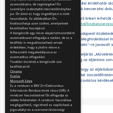
A BKV Zrt. a közbeszerzési értékhatár a
azonosítására, de segítségével Ön
folytatja le. Az eljárások beszerzési d
személyre szabottabb internetélményhez
jut. Ön dönti el, hogy engedélyezi-e sütik
Az eljárások a következő linken érhetők e
használatát. Az alábbiakban Ön
kiválaszthatja azon sütiket, amelyeknek
https://ekr.gov.hu/portal/kozbeszerzes/
kezeléséhez hozzájárul.
A böngészők egy része alapértelmezettként
Az Ajánlatkérőnél a „
Budapesti Közleked
automatikusan elfogadja a sütiket, de ez a
az Eljárás fajtájánál a „
Meghirdetéssel in
beállítás is megváltoztatható annak
értékhatár alatti beszerzés
”-re javasolt s
érdekében, hogy a jövőre nézve a
felhasználó megakadályozza az
Ezt követően az adott eljárás „
Művelete
automatikus elfogadást.
illetve tekinthetők meg az eljárásra vo
További részletek a böngészők süti
beállításairól:
Felhívjuk a figyelmet, hogy az eljárásb
Chrome
ben regisztrált és ajánlat összeállításá
Firefox
meg. Az eljárással kapcsolatos kérdések
Microsoft Edge
Ez a rendszer a BKV Zrt Elektronikus
Információs Rendszerének része (EIR). A
rendszer használatával Ön elfogadja az
alábbi feltételeket: A rendszer használata
megfigyelhető, rögzithető es naplózható a
jogszabályi es a szervezet biztonsági