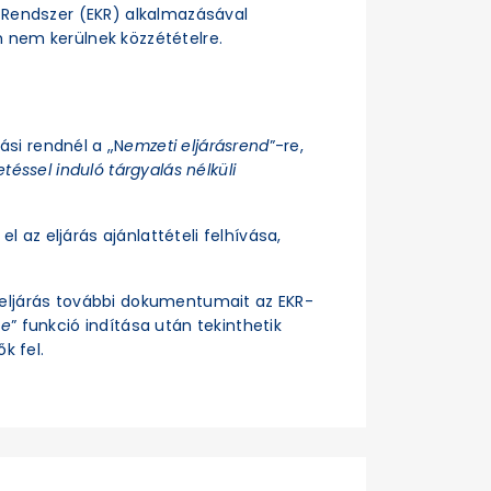
si Rendszer (EKR) alkalmazásával
n nem kerülnek közzétételre.
rási rendnél a „N
emzeti eljárásrend
”-re,
téssel induló tárgyalás nélküli
el az eljárás ajánlattételi felhívása,
z eljárás további dokumentumait az EKR-
se
” funkció indítása után tekinthetik
k fel.