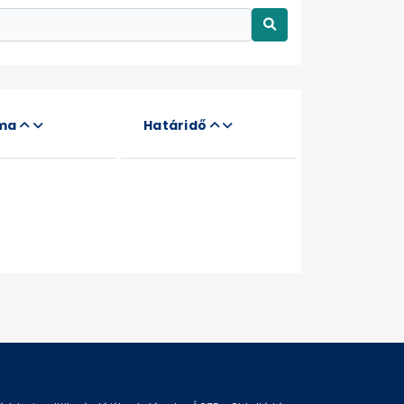
áma
Határidő