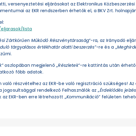
latti, versenyeztetési eljárásokat az Elektronikus Közbeszerzé
okumentumai az EKR rendszerben érhetők el, a BKV Zrt. holnapjá
l:
eljarasok/lista
ési Zártkörűen Működő Részvénytársaság
”-ra, az Irányadó eljá
duló tárgyalásos értékhatár alatti beszerzés
”-re és a „
Meghirde
zűrni.
k
” oszlopában megjelenő „
Részletek
”-re kattintás után érhető 
natkozó főbb adatok.
an való részvételhez az EKR-be való regisztráció szükséges! A
ra jogosultsággal rendelkező Felhasználók az „
Érdeklődés jelzé
 az EKR-ben erre létrehozott „
Kommunikáció
” felületen tehető