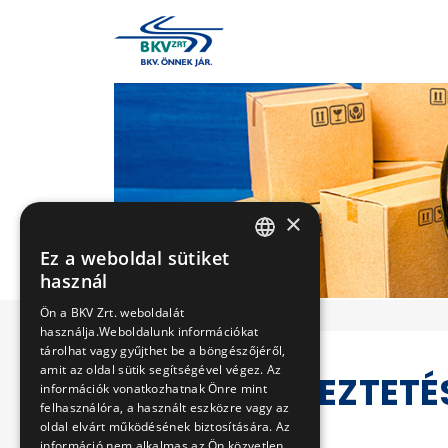
×
Ez a weboldal sütiket
HUNGARIAN
használ
ENGLISH
Ön a BKV Zrt. weboldalát
használja.Weboldalunk információkat
tárolhat vagy gyűjthet be a böngészőjéről,
amit az oldal sütik segítségével végez. Az
VERSENYEZTETÉ
információk vonatkozhatnak Önre mint
felhasználóra, a használt eszközre vagy az
oldal elvárt működésének biztosítására. Az
információ nem alkalmas az Ön közvetlen