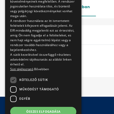
követelményeinek megfelelően. A rendszer
jogosulatlan használata tilos, és büntető
Lezárt
Folyamatban
vagy polgárjogi következményeket vonhat
maga után.
A rendszer használata az itt ismertetett
feltételek kifejezett elfogadását jelenti. Az
EIR mindaddig megjeleníti ezt az értesitést,
Cím
amig Ön nem fogadja el a feltételeket, es
nem hajt végre egyértelmű lépést vagy a
rendszer további használatához vagy a
bejelentkezéshez.
A sütik kezelésével összefüggő részletes
adatvédelmi tájékoztatás az alábbi linken
érhető el.
Süti tájékoztató
Bővebben
KÖTELEZŐ SÜTIK
MŰKÖDÉST TÁMOGATÓ
EGYÉB
ÖSSZES ELFOGADÁSA
© Copyright 2026 BKV Zrt.