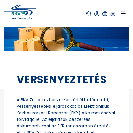
VERSENYEZTETÉS
A BKV Zrt. a közbeszerzési értékhatár alatti,
versenyeztetési eljárásokat az Elektronikus
Közbeszerzési Rendszer (EKR) alkalmazásával
folytatja le. Az eljárások beszerzési
dokumentumai az EKR rendszerben érhetők
el, a BKV Zrt. holnapján nem kerülnek