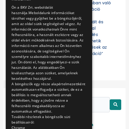
Felhívjuk a figyelmet, hogy az eljárásban való
ENGLISH
Ön a BKV Zrt. weboldalát
részvételhez az EKR-be való regisztráció
használja.Weboldalunk információkat
szükséges! Az eljárás további
tárolhat vagy gyűjthet be a böngészőjéről,
dokumentumait az EKR-ben regisztrált és
amit az oldal sütik segítségével végez. Az
ajánlat összeállítására jogosultsággal
információk vonatkozhatnak Önre mint
rendelkező Felhasználók az „
Érdeklődés
felhasználóra, a használt eszközre vagy az
oldal elvárt működésének biztosítására. Az
jelzése
” funkció indítása után tekinthetik
információ nem alkalmas az Ön közvetlen
meg. Az eljárással kapcsolatos kérdések az
azonosítására, de segítségével Ön
EKR-ben erre létrehozott „
Kommunikáció
”
személyre szabottabb internetélményhez
felületen tehetők fel.
jut. Ön dönti el, hogy engedélyezi-e sütik
használatát. Az alábbiakban Ön
kiválaszthatja azon sütiket, amelyeknek
kezeléséhez hozzájárul.
A böngészők egy része alapértelmezettként
automatikusan elfogadja a sütiket, de ez a
beállítás is megváltoztatható annak
érdekében, hogy a jövőre nézve a
felhasználó megakadályozza az
automatikus elfogadást.
További részletek a böngészők süti
beállításairól:
Lezárt
Folyamatban
Chrome