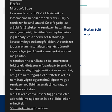
Firefox
Microsoft Edge
Ez a rendszer a BKV Zrt Elektronikus
Információs Rendszerének része (EIR). A
rendszer használatával Ön elfogadja az
Eljárás
alábbi feltételeket: A rendszer használata
száma
Határidő
megfigyelhető, rögzithető es naplózható a
Cím
jogszabályi es a szervezet biztonsági
követelményeinek megfelelően. A rendszer
jogosulatlan használata tilos, és büntető
vagy polgárjogi következményeket vonhat
maga után.
A rendszer használata az itt ismertetett
Előző
1
Következő
feltételek kifejezett elfogadását jelenti. Az
EIR mindaddig megjeleníti ezt az értesitést,
amig Ön nem fogadja el a feltételeket, es
nem hajt végre egyértelmű lépést vagy a
rendszer további használatához vagy a
bejelentkezéshez.
A sütik kezelésével összefüggő részletes
adatvédelmi tájékoztatás az alábbi linken
érhető el.
Süti tájékoztató
Bővebben
© Copyright 2026 BKV Zrt.