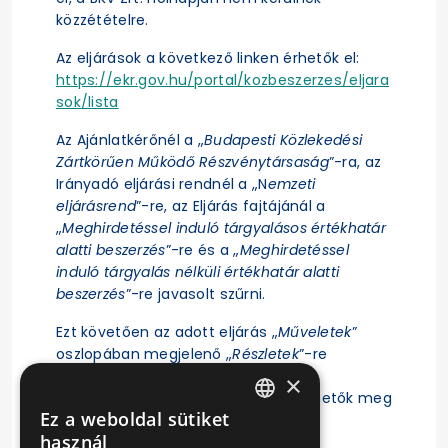
közzétételre.
Az eljárások a következő linken érhetők el:
https://ekr.gov.hu/portal/kozbeszerzes/eljara
sok/lista
Az Ajánlatkérőnél a „
Budapesti Közlekedési
Zártkörűen Működő Részvénytársaság
”-ra, az
Irányadó eljárási rendnél a „N
emzeti
eljárásrend
”-re, az Eljárás fajtájánál a
„
Meghirdetéssel induló tárgyalásos értékhatár
alatti beszerzés
”-re és a „
Meghirdetéssel
induló tárgyalás nélküli értékhatár alatti
beszerzés
”-re javasolt szűrni.
Ezt követően az adott eljárás „
Műveletek
”
oszlopában megjelenő „
Részletek
”-re
kattintás után érhető el az eljárás
×
ajánlattételi felhívása, illetve tekinthetők meg
Ez a weboldal sütiket
az eljárásra vonatkozó főbb adatok.
HUNGARIAN
használ