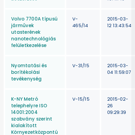
Volvo 7700A típusú
V-
2015-03-
járművek
465/14
12 13:43:54
utasterének
nanotechnológiás
felületkezelése
Nyomtatási és
V-31/15
2015-03-
borítékolási
04 11:59:07
tevékenység
K-NY Metró
V-15/15
2015-02-
telephelyre ISO
26
14001:2004
09:29:39
szabvány szerint
kialakított
Környezetközpontú