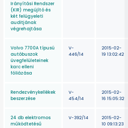
Irányítási Rendszer
(KIR) megújító és
két felügyeleti
auditjának
végrehajtása
Volvo 7700A típusú
V-
2015-02-
autóbuszok
446/14
19 13:02:42
üvegfelületeinek
karc elleni
fóliázása
Rendezvénykellékek
V-
2015-02-
beszerzése
454/14
16 15:05:32
24 db elektromos
V-392/14
2015-02-
működtetésű
10 09:13:23