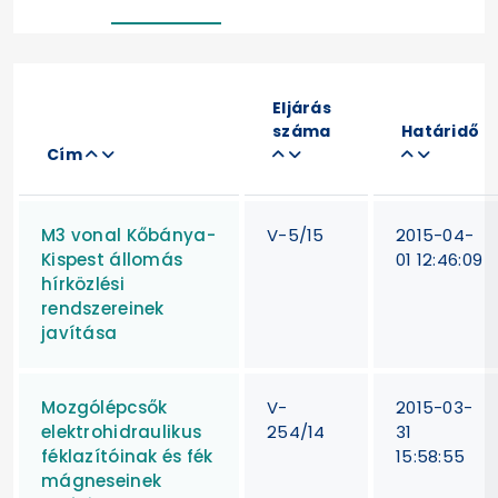
Eljárás
száma
Határidő
Cím
M3 vonal Kőbánya-
V-5/15
2015-04-
Kispest állomás
01 12:46:09
hírközlési
rendszereinek
javítása
Mozgólépcsők
V-
2015-03-
elektrohidraulikus
254/14
31
féklazítóinak és fék
15:58:55
mágneseinek