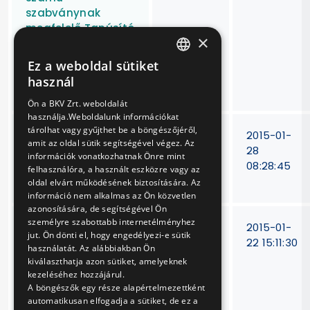
szabványnak
megfelelő Tanúsító
×
auditja, valamint
kettő éven
Ez a weboldal sütiket
HUNGARIAN
keresztüli
használ
felügyeleti auditja
ENGLISH
Ön a BKV Zrt. weboldalát
használja.Weboldalunk információkat
tárolhat vagy gyűjthet be a böngészőjéről,
Epoxigyanta alapú
BKV Zrt.
2015-01-
amit az oldal sütik segítségével végez. Az
kiöntő-
V-110/14
28
információk vonatkozhatnak Önre mint
ragasztóhabarcs
08:28:45
felhasználóra, a használt eszközre vagy az
beszerzése
oldal elvárt működésének biztosítására. Az
információ nem alkalmas az Ön közvetlen
azonosítására, de segítségével Ön
személyre szabottabb internetélményhez
Vasúti járművekkel
V-437/14
2015-01-
jut. Ön dönti el, hogy engedélyezi-e sütik
kapcsolatos
22 15:11:30
használatát. Az alábbiakban Ön
műszaki ajánlatok
kiválaszthatja azon sütiket, amelyeknek
és műszaki
kezeléséhez hozzájárul.
dokumentáció
A böngészők egy része alapértelmezettként
automatikusan elfogadja a sütiket, de ez a
értékelése