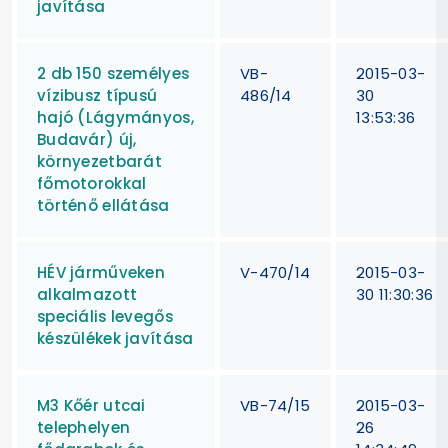
javítása
2 db 150 személyes
VB-
2015-03-
vízibusz típusú
486/14
30
hajó (Lágymányos,
13:53:36
Budavár) új,
környezetbarát
főmotorokkal
történő ellátása
HÉV járműveken
V-470/14
2015-03-
alkalmazott
30 11:30:36
speciális levegős
készülékek javítása
M3 Kőér utcai
VB-74/15
2015-03-
telephelyen
26