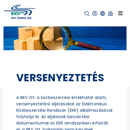
VERSENYEZTETÉS
A BKV Zrt. a közbeszerzési értékhatár alatti,
versenyeztetési eljárásokat az Elektronikus
Közbeszerzési Rendszer (EKR) alkalmazásával
folytatja le. Az eljárások beszerzési
dokumentumai az EKR rendszerben érhetők
el, a BKV Zrt. holnapján nem kerülnek