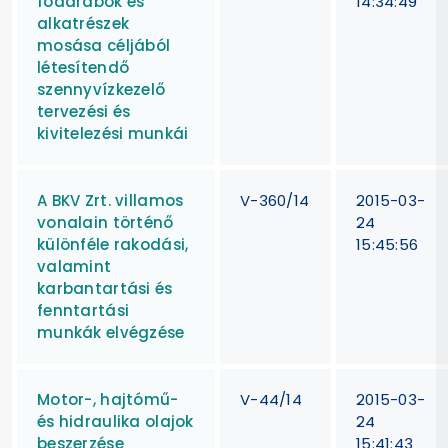
fődarabok és
14:34:49
alkatrészek
mosása céljából
létesítendő
szennyvízkezelő
tervezési és
kivitelezési munkái
A BKV Zrt. villamos
V-360/14
2015-03-
vonalain történő
24
különféle rakodási,
15:45:56
valamint
karbantartási és
fenntartási
munkák elvégzése
Motor-, hajtómű-
V-44/14
2015-03-
és hidraulika olajok
24
beszerzése
15:41:43