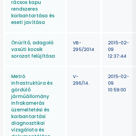
rácsos kapu
rendszeres
karbantartása és
eseti javítása
Önürítő, adagoló
VB-
2015-02-
vasúti kocsik
295/2014
09
sorozat felújítása
12:37:44
Metró
V-
2015-02-
infrastruktúra és
296/14.
09
gördülő
10:59:00
járműállomány
infrakamerás
üzemeltetési és
karbantartási
diagnosztikai
vizsgálata és