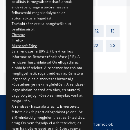
beállítás is megváltoztatható annak
érdekében, hogy a jövőre nézve a
felhasználó megakadályozza az
automatikus elfogadást.
További részletek a böngészők süti
beállításairól:
Előző
1
2
...
11
12
13
Chrome
Firefox
14
15
16
17
...
22
23
Microsoft Edge
Ez a rendszer a BKV Zrt Elektronikus
Információs Rendszerének része (EIR). A
Következő
rendszer használatával Ön elfogadja az
alábbi feltételeket: A rendszer használata
megfigyelhető, rögzithető es naplózható a
jogszabályi es a szervezet biztonsági
követelményeinek megfelelően. A rendszer
jogosulatlan használata tilos, és büntető
vagy polgárjogi következményeket vonhat
maga után.
A rendszer használata az itt ismertetett
feltételek kifejezett elfogadását jelenti. Az
© Copyright 2026 BKV Zrt.
EIR mindaddig megjeleníti ezt az értesitést,
amig Ön nem fogadja el a feltételeket, es
Impresszum
Jogi nyilatkozat
Technikai információk
nem hajt végre egyértelmű lépést vagy a