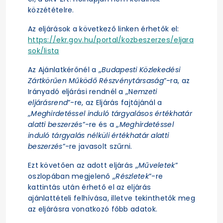
közzétételre.
Az eljárások a következő linken érhetők el:
https://ekr.gov.hu/portal/kozbeszerzes/eljara
sok/lista
Az Ajánlatkérőnél a „
Budapesti Közlekedési
Zártkörűen Működő Részvénytársaság
”-ra, az
Irányadó eljárási rendnél a „N
emzeti
eljárásrend
”-re, az Eljárás fajtájánál a
„
Meghirdetéssel induló tárgyalásos értékhatár
alatti beszerzés
”-re és a „
Meghirdetéssel
induló tárgyalás nélküli értékhatár alatti
beszerzés
”-re javasolt szűrni.
Ezt követően az adott eljárás „
Műveletek
”
oszlopában megjelenő „
Részletek
”-re
kattintás után érhető el az eljárás
ajánlattételi felhívása, illetve tekinthetők meg
az eljárásra vonatkozó főbb adatok.