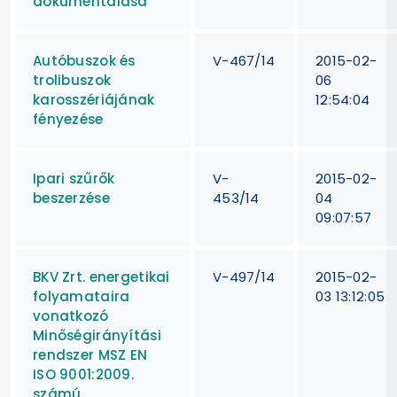
dokumentálása
Autóbuszok és
V-467/14
2015-02-
trolibuszok
06
karosszériájának
12:54:04
fényezése
Ipari szűrők
V-
2015-02-
beszerzése
453/14
04
09:07:57
BKV Zrt. energetikai
V-497/14
2015-02-
folyamataira
03 13:12:05
vonatkozó
Minőségirányítási
rendszer MSZ EN
ISO 9001:2009.
számú