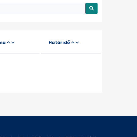
áma
Határidő