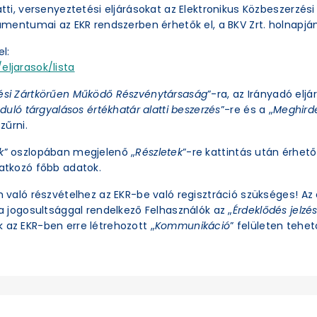
latti, versenyeztetési eljárásokat az Elektronikus Közbeszerzé
okumentumai az EKR rendszerben érhetők el, a BKV Zrt. holnapjá
l:
eljarasok/lista
ési Zártkörűen Működő Részvénytársaság
”-ra, az Irányadó eljá
duló tárgyalásos értékhatár alatti beszerzés
”-re és a „
Meghirde
zűrni.
k
” oszlopában megjelenő „
Részletek
”-re kattintás után érhető 
natkozó főbb adatok.
an való részvételhez az EKR-be való regisztráció szükséges! A
ra jogosultsággal rendelkező Felhasználók az „
Érdeklődés jelzé
 az EKR-ben erre létrehozott „
Kommunikáció
” felületen tehető