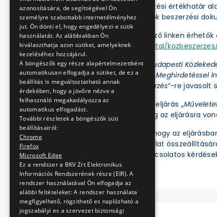
A BKV Zrt. a közbeszerzési értékhatár a
azonosítására, de segítségével Ön
folytatja le. Az eljárások beszerzési d
személyre szabottabb internetélményhez
jut. Ön dönti el, hogy engedélyezi-e sütik
Az eljárások a következő linken érhetők e
használatát. Az alábbiakban Ön
kiválaszthatja azon sütiket, amelyeknek
https://ekr.gov.hu/portal/kozbeszerzes/
kezeléséhez hozzájárul.
A böngészők egy része alapértelmezettként
Az Ajánlatkérőnél a „
Budapesti Közleked
automatikusan elfogadja a sütiket, de ez a
az Eljárás fajtájánál a „
Meghirdetéssel in
beállítás is megváltoztatható annak
értékhatár alatti beszerzés
”-re javasolt s
érdekében, hogy a jövőre nézve a
felhasználó megakadályozza az
Ezt követően az adott eljárás „
Művelete
automatikus elfogadást.
illetve tekinthetők meg az eljárásra vo
További részletek a böngészők süti
beállításairól:
Felhívjuk a figyelmet, hogy az eljárásb
Chrome
ben regisztrált és ajánlat összeállításá
Firefox
meg. Az eljárással kapcsolatos kérdések
Microsoft Edge
Ez a rendszer a BKV Zrt Elektronikus
Információs Rendszerének része (EIR). A
rendszer használatával Ön elfogadja az
alábbi feltételeket: A rendszer használata
megfigyelhető, rögzithető es naplózható a
jogszabályi es a szervezet biztonsági