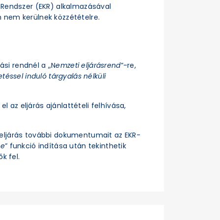
si Rendszer (EKR) alkalmazásával
n nem kerülnek közzétételre.
rási rendnél a „N
emzeti eljárásrend
”-re,
téssel induló tárgyalás nélküli
el az eljárás ajánlattételi felhívása,
z eljárás további dokumentumait az EKR-
se
” funkció indítása után tekinthetik
k fel.