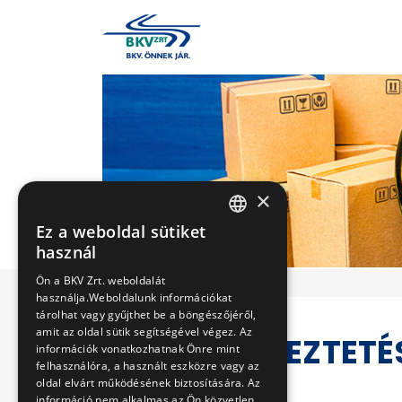
×
Ez a weboldal sütiket
HUNGARIAN
használ
ENGLISH
Ön a BKV Zrt. weboldalát
használja.Weboldalunk információkat
tárolhat vagy gyűjthet be a böngészőjéről,
amit az oldal sütik segítségével végez. Az
VERSENYEZTETÉ
információk vonatkozhatnak Önre mint
felhasználóra, a használt eszközre vagy az
oldal elvárt működésének biztosítására. Az
információ nem alkalmas az Ön közvetlen