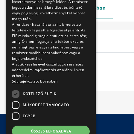
követelményeinek megfelelően. A rendszer
jogosulatlan használata tilos, és büntető
Lezárt
Folyamatban
vagy polgárjogi következményeket vonhat
maga után.
A rendszer használata az itt ismertetett
feltételek kifejezett elfogadását jelenti. Az
EIR mindaddig megjeleníti ezt az értesitést,
Cím
amig Ön nem fogadja el a feltételeket, es
nem hajt végre egyértelmű lépést vagy a
rendszer további használatához vagy a
bejelentkezéshez.
A sütik kezelésével összefüggő részletes
adatvédelmi tájékoztatás az alábbi linken
érhető el.
Süti tájékoztató
Bővebben
KÖTELEZŐ SÜTIK
MŰKÖDÉST TÁMOGATÓ
EGYÉB
ÖSSZES ELFOGADÁSA
© Copyright 2026 BKV Zrt.