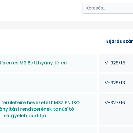
Eljárás sz
téren és M2 Batthyány téren
V-328/15
V-328/13
területeire bevezetett MSZ EN ISO
V-327/16
ányítási rendszerének tanúsító
 felügyeleti auditja