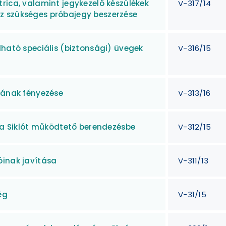
rica, valamint jegykezelő készülékek
V-317/14
z szükséges próbajegy beszerzése
lható speciális (biztonsági) üvegek
V-316/15
jának fényezése
V-313/16
a a Siklót működtető berendezésbe
V-312/15
óinak javítása
V-311/13
ég
V-31/15