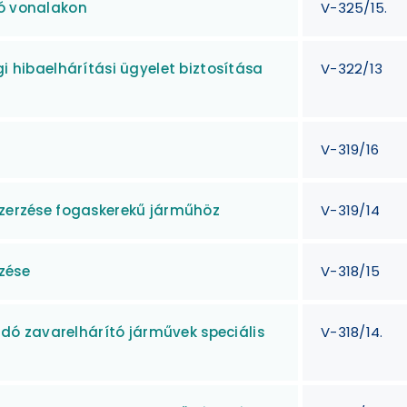
ró vonalakon
V-325/15.
gi hibaelhárítási ügyelet biztosítása
V-322/13
V-319/16
szerzése fogaskerekű járműhöz
V-319/14
zése
V-318/15
ó zavarelhárító járművek speciális
V-318/14.