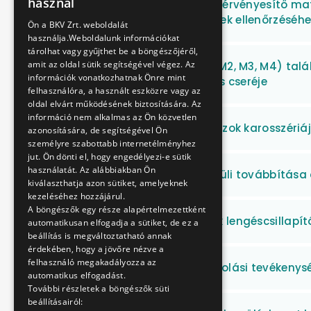
használ
Utazási igazolvány és érvényesítő mat
ENGLISH
megfelelő működésének ellenőrzéséhe
Ön a BKV Zrt. weboldalát
használja.Weboldalunk információkat
tárolhat vagy gyűjthet be a böngészőjéről,
amit az oldal sütik segítségével végez. Az
Metró vonalakon (M1, M2, M3, M4) talá
információk vonatkozhatnak Önre mint
gyártása, szállítása és cseréje
felhasználóra, a használt eszközre vagy az
oldal elvárt működésének biztosítására. Az
információ nem alkalmas az Ön közvetlen
Autóbuszok és trolibuszok karosszériá
azonosítására, de segítségével Ön
személyre szabottabb internetélményhez
jut. Ön dönti el, hogy engedélyezi-e sütik
használatát. Az alábbiakban Ön
Ajtójelzés vezeték nélküli továbbítás
kiválaszthatja azon sütiket, amelyeknek
kezeléséhez hozzájárul.
A böngészők egy része alapértelmezettként
Gumikerekes járművek lengéscsillapít
automatikusan elfogadja a sütiket, de ez a
beállítás is megváltoztatható annak
érdekében, hogy a jövőre nézve a
felhasználó megakadályozza az
Nyomtatási és borítékolási tevékenys
automatikus elfogadást.
További részletek a böngészők süti
beállításairól: