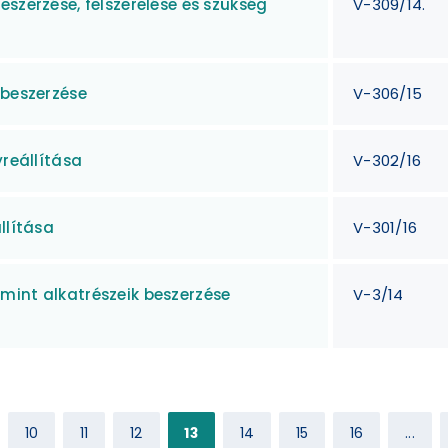
szerzése, felszerelése és szükség
V-309/14.
 beszerzése
V-306/15
yreállítása
V-302/16
llítása
V-301/16
mint alkatrészeik beszerzése
V-3/14
10
11
12
13
14
15
16
...