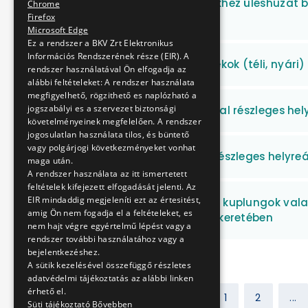
Belszolgálati járművekhez üléshuzat be
Chrome
szerinti eseti javítása
Firefox
Microsoft Edge
Ez a rendszer a BKV Zrt Elektronikus
Információs Rendszerének része (EIR). A
Szélvédőmosó folyadékok (téli, nyári)
rendszer használatával Ön elfogadja az
alábbi feltételeket: A rendszer használata
megfigyelhető, rögzithető es naplózható a
jogszabályi es a szervezet biztonsági
62, 69-es villamos vonal részleges hel
követelményeinek megfelelően. A rendszer
jogosulatlan használata tilos, és büntető
vagy polgárjogi következményeket vonhat
52-es villamos vonal részleges helyreá
maga után.
A rendszer használata az itt ismertetett
feltételek kifejezett elfogadását jelenti. Az
EIR mindaddig megjeleníti ezt az értesitést,
Levegős és elektromos kuplungok vala
amig Ön nem fogadja el a feltételeket, es
konszignációs készlet keretében
nem hajt végre egyértelmű lépést vagy a
rendszer további használatához vagy a
bejelentkezéshez.
A sütik kezelésével összefüggő részletes
adatvédelmi tájékoztatás az alábbi linken
érhető el.
Előző
1
2
...
Süti tájékoztató
Bővebben