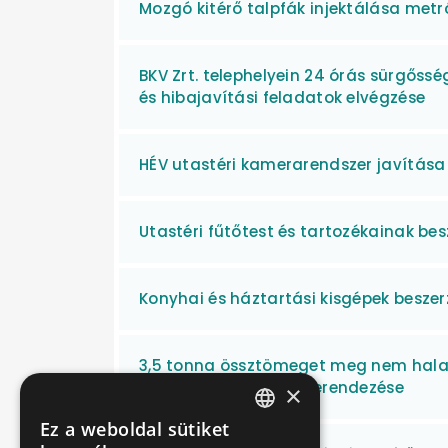
Mozgó kitérő talpfák injektálása met
BKV Zrt. telephelyein 24 órás sürgőssé
és hibajavítási feladatok elvégzése
HÉV utastéri kamerarendszer javítása
Utastéri fűtőtest és tartozékainak be
Konyhai és háztartási kisgépek beszer
3,5 tonna össztömeget meg nem halad
bútorzattal történő berendezése
×
Ez a weboldal sütiket
HUNGARIAN