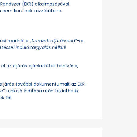
si Rendszer (EKR) alkalmazásával
n nem kerülnek közzétételre.
rási rendnél a „N
emzeti eljárásrend
”-re,
téssel induló tárgyalás nélküli
el az eljárás ajánlattételi felhívása,
z eljárás további dokumentumait az EKR-
se
” funkció indítása után tekinthetik
k fel.