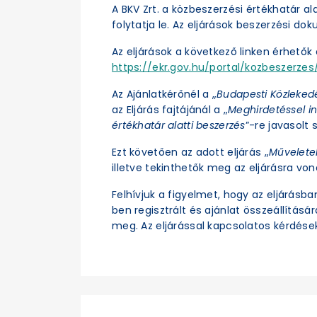
A BKV Zrt. a közbeszerzési értékhatár a
folytatja le. Az eljárások beszerzési d
Az eljárások a következő linken érhetők e
https://ekr.gov.hu/portal/kozbeszerzes/
Az Ajánlatkérőnél a „
Budapesti Közleked
az Eljárás fajtájánál a „
Meghirdetéssel in
értékhatár alatti beszerzés
”-re javasolt s
Ezt követően az adott eljárás „
Művelete
illetve tekinthetők meg az eljárásra vo
Felhívjuk a figyelmet, hogy az eljárásb
ben regisztrált és ajánlat összeállításá
meg. Az eljárással kapcsolatos kérdések