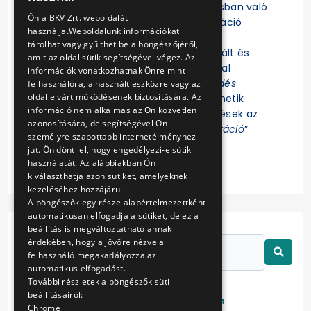
Felhívjuk a figyelmet, hogy az eljárásban való
ENGLISH
Ön a BKV Zrt. weboldalát
részvételhez az EKR-be való regisztráció
használja.Weboldalunk információkat
szükséges! Az eljárás további
tárolhat vagy gyűjthet be a böngészőjéről,
dokumentumait az EKR-ben regisztrált és
amit az oldal sütik segítségével végez. Az
ajánlat összeállítására jogosultsággal
információk vonatkozhatnak Önre mint
rendelkező Felhasználók az „
Érdeklődés
felhasználóra, a használt eszközre vagy az
oldal elvárt működésének biztosítására. Az
jelzése
” funkció indítása után tekinthetik
információ nem alkalmas az Ön közvetlen
meg. Az eljárással kapcsolatos kérdések az
azonosítására, de segítségével Ön
EKR-ben erre létrehozott „
Kommunikáció
”
személyre szabottabb internetélményhez
felületen tehetők fel.
jut. Ön dönti el, hogy engedélyezi-e sütik
használatát. Az alábbiakban Ön
kiválaszthatja azon sütiket, amelyeknek
kezeléséhez hozzájárul.
A böngészők egy része alapértelmezettként
automatikusan elfogadja a sütiket, de ez a
beállítás is megváltoztatható annak
érdekében, hogy a jövőre nézve a
felhasználó megakadályozza az
automatikus elfogadást.
További részletek a böngészők süti
beállításairól:
Lezárt
Folyamatban
Chrome