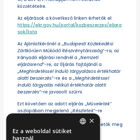
közzétételre.
Az eljárások a következő linken érhetők el:
https://ekr.gov.hu/portal/kozbeszerzes/eljara
sok/lista
Az Ajánlatkérőnél a „
Budapesti Közlekedési
Zártkörűen Működő Részvénytársaság
”-ra, az
Irányadó eljárási rendnél a „N
emzeti
eljárásrend
”-re, az Eljárás fajtájánál a
„
Meghirdetéssel induló tárgyalásos értékhatár
alatti beszerzés
”-re és a „
Meghirdetéssel
induló tárgyalás nélküli értékhatár alatti
beszerzés
”-re javasolt szűrni.
Ezt követően az adott eljárás „
Műveletek
”
oszlopában megjelenő „
Részletek
”-re
kattintás után érhető el az eljárás
×
ajánlattételi felhívása, illetve tekinthetők meg
Ez a weboldal sütiket
az eljárásra vonatkozó főbb adatok.
HUNGARIAN
használ