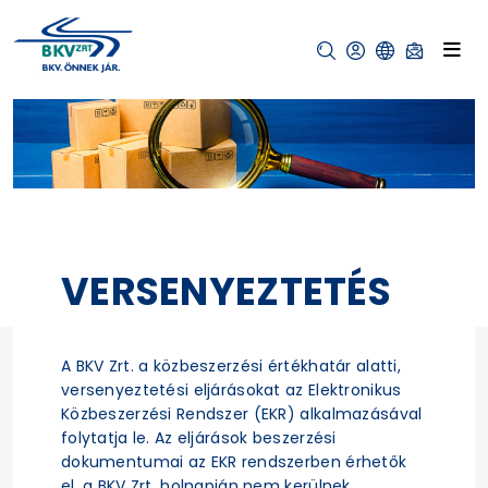
VERSENYEZTETÉS
A BKV Zrt. a közbeszerzési értékhatár alatti,
versenyeztetési eljárásokat az Elektronikus
Közbeszerzési Rendszer (EKR) alkalmazásával
folytatja le. Az eljárások beszerzési
dokumentumai az EKR rendszerben érhetők
el, a BKV Zrt. holnapján nem kerülnek