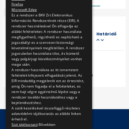
Firefox
Microsoft Edge
Ez a rendszer a BKV Zrt Elektronikus
Információs Rendszerének része (EIR). A
rendszer használatával Ön elfogadja az
Eljárás
alábbi feltételeket: A rendszer használata
száma
Határidő
megfigyelhető, rögzithető es naplózható a
Cím
jogszabályi es a szervezet biztonsági
követelményeinek megfelelően. A rendszer
jogosulatlan használata tilos, és büntető
vagy polgárjogi következményeket vonhat
maga után.
A rendszer használata az itt ismertetett
Előző
1
Következő
feltételek kifejezett elfogadását jelenti. Az
EIR mindaddig megjeleníti ezt az értesitést,
amig Ön nem fogadja el a feltételeket, es
nem hajt végre egyértelmű lépést vagy a
rendszer további használatához vagy a
bejelentkezéshez.
A sütik kezelésével összefüggő részletes
adatvédelmi tájékoztatás az alábbi linken
érhető el.
Süti tájékoztató
Bővebben
© Copyright 2026 BKV Zrt.