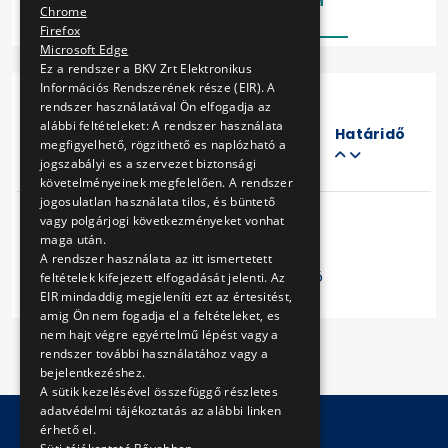
Lezárt
Folyamatban
Chrome
Firefox
Microsoft Edge
Ez a rendszer a BKV Zrt Elektronikus
Információs Rendszerének része (EIR). A
rendszer használatával Ön elfogadja az
Eljárás
alábbi feltételeket: A rendszer használata
száma
Határidő
megfigyelhető, rögzithető es naplózható a
Cím
jogszabályi es a szervezet biztonsági
követelményeinek megfelelően. A rendszer
jogosulatlan használata tilos, és büntető
vagy polgárjogi következményeket vonhat
maga után.
A rendszer használata az itt ismertetett
Előző
1
Következő
feltételek kifejezett elfogadását jelenti. Az
EIR mindaddig megjeleníti ezt az értesitést,
amig Ön nem fogadja el a feltételeket, es
nem hajt végre egyértelmű lépést vagy a
rendszer további használatához vagy a
bejelentkezéshez.
A sütik kezelésével összefüggő részletes
adatvédelmi tájékoztatás az alábbi linken
érhető el.