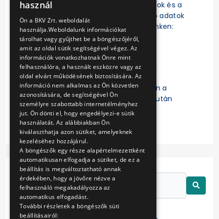
használ
szerződések, a szerződésmódosítások és a
ENGLISH
szerződések teljesítésére vonatkozó adatok
Ön a BKV Zrt. weboldalát
az EKR-ben érhetők el a következő linken:
használja.Weboldalunk információkat
https://ekr.gov.hu/ekr-
tárolhat vagy gyűjthet be a böngészőjéről,
szerzodestar/hu/szerzodesLista
amit az oldal sütik segítségével végez. Az
információk vonatkozhatnak Önre mint
A „
Kulcsszavak
” mezőbe a Budapesti
felhasználóra, a használt eszközre vagy az
oldal elvárt működésének biztosítására. Az
Közlekedési Zártkörűen Működő
információ nem alkalmas az Ön közvetlen
Részvénytársaság beírását követően a
azonosítására, de segítségével Ön
keresett szerződésre való kattintás után
személyre szabottabb internetélményhez
érhetők el a részletes adatok.
jut. Ön dönti el, hogy engedélyezi-e sütik
használatát. Az alábbiakban Ön
kiválaszthatja azon sütiket, amelyeknek
kezeléséhez hozzájárul.
A böngészők egy része alapértelmezettként
automatikusan elfogadja a sütiket, de ez a
beállítás is megváltoztatható annak
érdekében, hogy a jövőre nézve a
felhasználó megakadályozza az
automatikus elfogadást.
További részletek a böngészők süti
beállításairól: