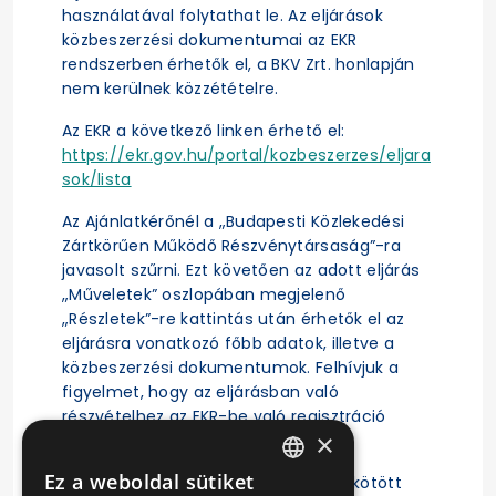
használatával folytathat le. Az eljárások
közbeszerzési dokumentumai az EKR
rendszerben érhetők el, a BKV Zrt. honlapján
nem kerülnek közzétételre.
Az EKR a következő linken érhető el:
https://ekr.gov.hu/portal/kozbeszerzes/eljara
sok/lista
Az Ajánlatkérőnél a „Budapesti Közlekedési
Zártkörűen Működő Részvénytársaság”-ra
javasolt szűrni. Ezt követően az adott eljárás
„Műveletek” oszlopában megjelenő
„Részletek”-re kattintás után érhetők el az
eljárásra vonatkozó főbb adatok, illetve a
közbeszerzési dokumentumok. Felhívjuk a
figyelmet, hogy az eljárásban való
részvételhez az EKR-be való regisztráció
×
szükséges.
Ez a weboldal sütiket
A közbeszerzési eljárás alapján megkötött
HUNGARIAN