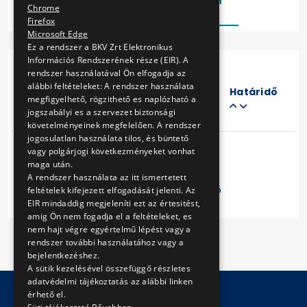
Lezárt
Folyamatban
Chrome
Firefox
Microsoft Edge
Ez a rendszer a BKV Zrt Elektronikus
Információs Rendszerének része (EIR). A
rendszer használatával Ön elfogadja az
Eljárás
alábbi feltételeket: A rendszer használata
száma
Határidő
megfigyelhető, rögzithető es naplózható a
Cím
jogszabályi es a szervezet biztonsági
követelményeinek megfelelően. A rendszer
jogosulatlan használata tilos, és büntető
vagy polgárjogi következményeket vonhat
maga után.
A rendszer használata az itt ismertetett
Előző
1
Következő
feltételek kifejezett elfogadását jelenti. Az
EIR mindaddig megjeleníti ezt az értesitést,
amig Ön nem fogadja el a feltételeket, es
nem hajt végre egyértelmű lépést vagy a
rendszer további használatához vagy a
bejelentkezéshez.
A sütik kezelésével összefüggő részletes
adatvédelmi tájékoztatás az alábbi linken
érhető el.