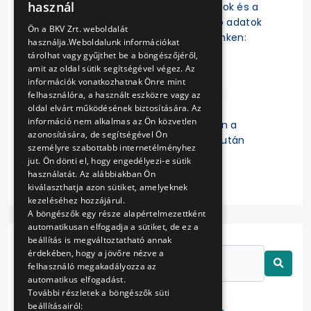
használ
szerződések, a szerződésmódosítások és a
ENGLISH
szerződések teljesítésére vonatkozó adatok
Ön a BKV Zrt. weboldalát
az EKR-ben érhetők el a következő linken:
használja.Weboldalunk információkat
https://ekr.gov.hu/ekr-
tárolhat vagy gyűjthet be a böngészőjéről,
szerzodestar/hu/szerzodesLista
amit az oldal sütik segítségével végez. Az
információk vonatkozhatnak Önre mint
A „
Kulcsszavak
” mezőbe a Budapesti
felhasználóra, a használt eszközre vagy az
oldal elvárt működésének biztosítására. Az
Közlekedési Zártkörűen Működő
információ nem alkalmas az Ön közvetlen
Részvénytársaság beírását követően a
azonosítására, de segítségével Ön
keresett szerződésre való kattintás után
személyre szabottabb internetélményhez
érhetők el a részletes adatok.
jut. Ön dönti el, hogy engedélyezi-e sütik
használatát. Az alábbiakban Ön
kiválaszthatja azon sütiket, amelyeknek
kezeléséhez hozzájárul.
A böngészők egy része alapértelmezettként
automatikusan elfogadja a sütiket, de ez a
beállítás is megváltoztatható annak
érdekében, hogy a jövőre nézve a
felhasználó megakadályozza az
automatikus elfogadást.
További részletek a böngészők süti
beállításairól: