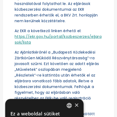
használatával folytathat le. Az eljárások
közbeszerzési dokumentumai az EKR
rendszerben érhetők el, a BKV Zrt. honlapján
nem kerülnek közzétételre.
Az EKR a következő linken érhető el:
https://ekr.gov.hu/portal/kozbeszerzes/eljara
sok/lista
Az Ajánlatkérőnél a „Budapesti Közlekedési
Zártkörűen Működő Részvénytársaság”-ra
javasolt szűrni. Ezt követően az adott eljárás
„Műveletek” oszlopában megjelenő
„Részletek”-re kattintás után érhetők el az
eljárásra vonatkozó főbb adatok, illetve a
közbeszerzési dokumentumok. Felhívjuk a
figyelmet, hogy az eljárásban való
részvételhez az EKR-be való regisztráció
×
szükséges.
Ez a weboldal sütiket
A közbeszerzési eljárás alapján megkötött
HUNGARIAN