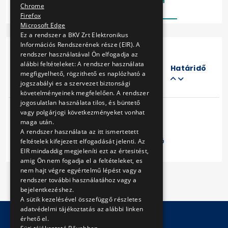
Lezárt
Folyamatban
Chrome
Firefox
Microsoft Edge
Ez a rendszer a BKV Zrt Elektronikus
Információs Rendszerének része (EIR). A
rendszer használatával Ön elfogadja az
Eljárás
alábbi feltételeket: A rendszer használata
száma
Határidő
megfigyelhető, rögzithető es naplózható a
Cím
jogszabályi es a szervezet biztonsági
követelményeinek megfelelően. A rendszer
jogosulatlan használata tilos, és büntető
vagy polgárjogi következményeket vonhat
maga után.
A rendszer használata az itt ismertetett
Előző
1
Következő
feltételek kifejezett elfogadását jelenti. Az
EIR mindaddig megjeleníti ezt az értesitést,
amig Ön nem fogadja el a feltételeket, es
nem hajt végre egyértelmű lépést vagy a
rendszer további használatához vagy a
bejelentkezéshez.
A sütik kezelésével összefüggő részletes
adatvédelmi tájékoztatás az alábbi linken
érhető el.