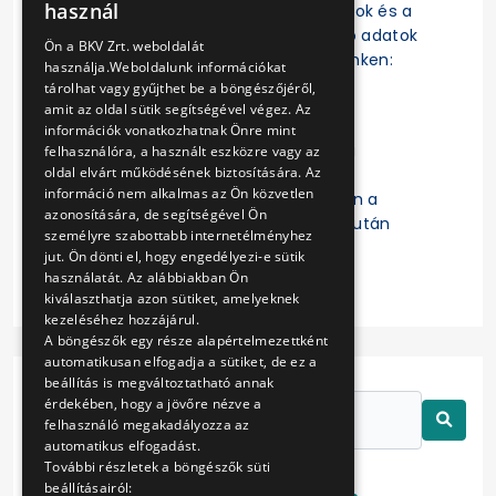
használ
szerződések, a szerződésmódosítások és a
ENGLISH
szerződések teljesítésére vonatkozó adatok
Ön a BKV Zrt. weboldalát
az EKR-ben érhetők el a következő linken:
használja.Weboldalunk információkat
https://ekr.gov.hu/ekr-
tárolhat vagy gyűjthet be a böngészőjéről,
szerzodestar/hu/szerzodesLista
amit az oldal sütik segítségével végez. Az
információk vonatkozhatnak Önre mint
A „
Kulcsszavak
” mezőbe a Budapesti
felhasználóra, a használt eszközre vagy az
oldal elvárt működésének biztosítására. Az
Közlekedési Zártkörűen Működő
információ nem alkalmas az Ön közvetlen
Részvénytársaság beírását követően a
azonosítására, de segítségével Ön
keresett szerződésre való kattintás után
személyre szabottabb internetélményhez
érhetők el a részletes adatok.
jut. Ön dönti el, hogy engedélyezi-e sütik
használatát. Az alábbiakban Ön
kiválaszthatja azon sütiket, amelyeknek
kezeléséhez hozzájárul.
A böngészők egy része alapértelmezettként
automatikusan elfogadja a sütiket, de ez a
beállítás is megváltoztatható annak
érdekében, hogy a jövőre nézve a
felhasználó megakadályozza az
automatikus elfogadást.
További részletek a böngészők süti
beállításairól: