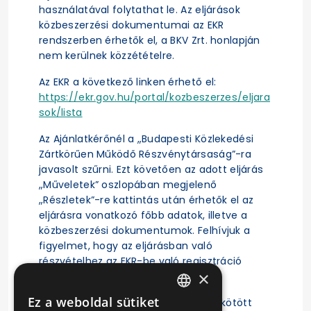
használatával folytathat le. Az eljárások
közbeszerzési dokumentumai az EKR
rendszerben érhetők el, a BKV Zrt. honlapján
nem kerülnek közzétételre.
Az EKR a következő linken érhető el:
https://ekr.gov.hu/portal/kozbeszerzes/eljara
sok/lista
Az Ajánlatkérőnél a „Budapesti Közlekedési
Zártkörűen Működő Részvénytársaság”-ra
javasolt szűrni. Ezt követően az adott eljárás
„Műveletek” oszlopában megjelenő
„Részletek”-re kattintás után érhetők el az
eljárásra vonatkozó főbb adatok, illetve a
közbeszerzési dokumentumok. Felhívjuk a
figyelmet, hogy az eljárásban való
részvételhez az EKR-be való regisztráció
×
szükséges.
Ez a weboldal sütiket
A közbeszerzési eljárás alapján megkötött
HUNGARIAN