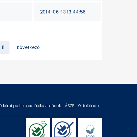
2014-06-13 13:44:56
11
Következő
édelmi politika és tájékoztatások
ÁSZF
Oldaltérkép