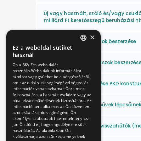
Új vagy használt, szóló és/vagy csukl
milliárd Ft keretösszegű beruházási hi
×
Új dízel szóló autóbuszok beszerzése
Ez a weboldal sütiket
HUNGARIAN
használ
ENGLISH
Új dízel csuklós autóbuszok beszerzés
Ön a BKV Zrt. weboldalát
használja.Weboldalunk információkat
tárolhat vagy gyűjthet be a böngészőjéről,
amit az oldal sütik segítségével végez. Az
Új autóbuszok beszerzése PKD konstru
információk vonatkozhatnak Önre mint
felhasználóra, a használt eszközre vagy az
oldal elvárt működésének biztosítására. Az
TW 6000 villamos járművek lépcsőinek
információ nem alkalmas az Ön közvetlen
azonosítására, de segítségével Ön
személyre szabottabb internetélményhez
jut. Ön dönti el, hogy engedélyezi-e sütik
Turbófeltöltők, levegő visszahűtők (in
használatát. Az alábbiakban Ön
kiválaszthatja azon sütiket, amelyeknek