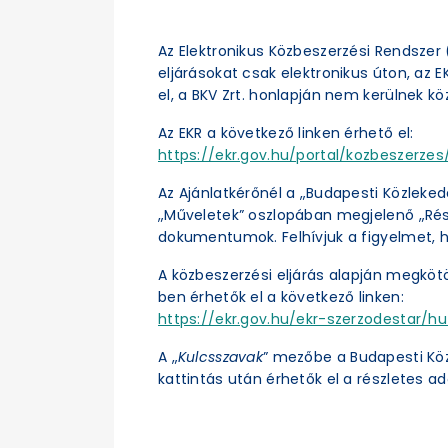
Az Elektronikus Közbeszerzési Rendszer (
eljárásokat csak elektronikus úton, az 
el, a BKV Zrt. honlapján nem kerülnek kö
Az EKR a következő linken érhető el:
https://ekr.gov.hu/portal/kozbeszerzes/
Az Ajánlatkérőnél a „Budapesti Közleked
„Műveletek” oszlopában megjelenő „Részl
dokumentumok. Felhívjuk a figyelmet, h
A közbeszerzési eljárás alapján megköt
ben érhetők el a következő linken:
https://ekr.gov.hu/ekr-szerzodestar/hu
A „
Kulcsszavak
” mezőbe a Budapesti Kö
kattintás után érhetők el a részletes ad