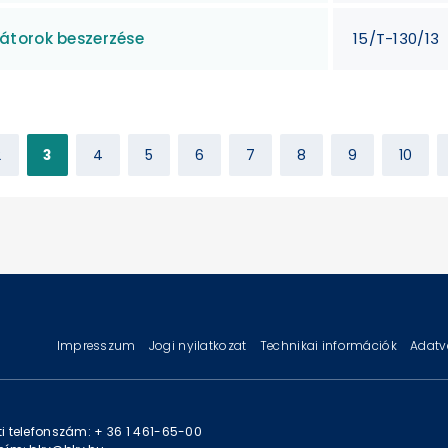
átorok beszerzése
15/T-130/13
2
3
4
5
6
7
8
9
10
Impresszum
Jogi nyilatkozat
Technikai információk
Adatv
i telefonszám: + 36 1 461-65-00