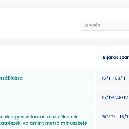
Eljárás sz
szállítása
15/T-163/11
15/T-248/12
csik egyes villamos készülékeinek
BKV Zrt. 15/
katrészek, valamint metró mínuszkefe