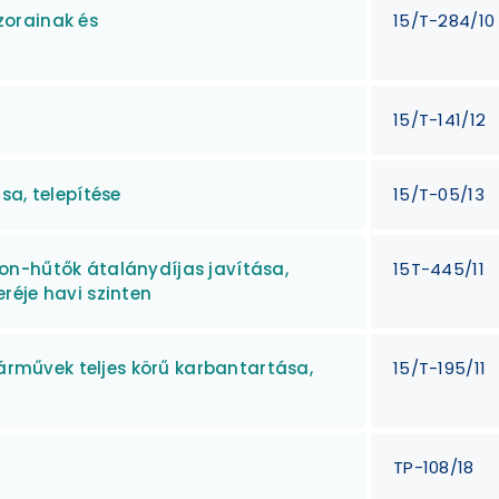
orainak és
15/T-284/10
15/T-141/12
sa, telepítése
15/T-05/13
on-hűtők átalánydíjas javítása,
15T-445/11
réje havi szinten
járművek teljes körű karbantartása,
15/T-195/11
TP-108/18