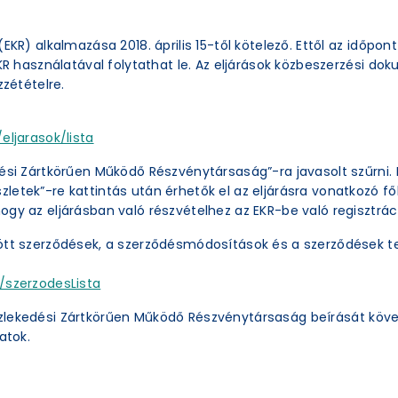
EKR) alkalmazása 2018. április 15-től kötelező. Ettől az időpon
EKR használatával folytathat le. Az eljárások közbeszerzési 
zzétételre.
eljarasok/lista
ési Zártkörűen Működő Részvénytársaság”-ra javasolt szűrni. 
etek”-re kattintás után érhetők el az eljárásra vonatkozó főb
ogy az eljárásban való részvételhez az EKR-be való regisztrác
ött szerződések, a szerződésmódosítások és a szerződések te
/szerzodesLista
zlekedési Zártkörűen Működő Részvénytársaság beírását köve
atok.