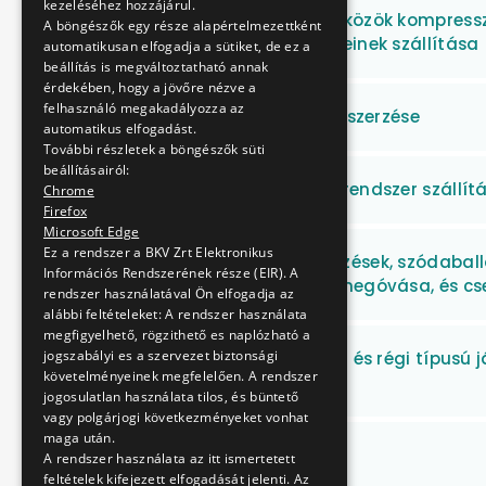
kezeléséhez hozzájárul.
Tömegközlekedési eszközök kompressz
A böngészők egy része alapértelmezettként
kompresszoralkatrészeinek szállítása
automatikusan elfogadja a sütiket, de ez a
beállítás is megváltoztatható annak
érdekében, hogy a jövőre nézve a
felhasználó megakadályozza az
Textilipari termékek beszerzése
automatikus elfogadást.
További részletek a böngészők süti
beállításairól:
Tápkábel monitorozó rendszer szállítá
Chrome
Firefox
Microsoft Edge
Ez a rendszer a BKV Zrt Elektronikus
Szódagyártó berendezések, szódaball
Információs Rendszerének része (EIR). A
karbantartása, állagmegóvása, és cse
rendszer használatával Ön elfogadja az
alábbi feltételeket: A rendszer használata
megfigyelhető, rögzithető es naplózható a
jogszabályi es a szervezet biztonsági
Speciális felépítményű és régi típusú 
követelményeinek megfelelően. A rendszer
javítása
jogosulatlan használata tilos, és büntető
vagy polgárjogi következményeket vonhat
maga után.
Sínek beszerzése II.
A rendszer használata az itt ismertetett
feltételek kifejezett elfogadását jelenti. Az