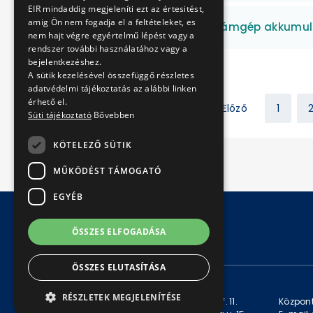
EIR mindaddig megjeleníti ezt az értesitést,
amig Ön nem fogadja el a feltételeket, es
Savas, lúgos és szerszámgép akkumul
nem hajt végre egyértelmű lépést vagy a
rendszer további használatához vagy a
bejelentkezéshez.
A sütik kezelésével összefüggő részletes
adatvédelmi tájékoztatás az alábbi linken
érhető el.
Előző
1
Süti tájékoztató
Bővebben
KÖTELEZŐ SÜTIK
MŰKÖDÉST TÁMOGATÓ
EGYÉB
ÖSSZES ELFOGADÁSA
© Copyright 2026 BKV Zrt.
ÖSSZES ELUTASÍTÁSA
KAPCSOLAT
RÉSZLETEK MEGJELENÍTÉSE
Levelezési cím: 1980 Budapest, Pf. 11.
Központ