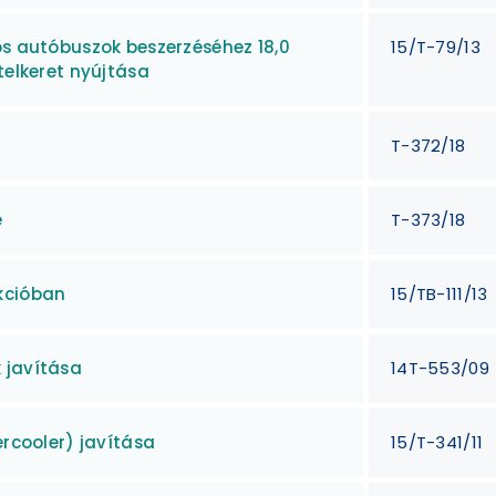
ós autóbuszok beszerzéséhez 18,0
15/T-79/13
telkeret nyújtása
T-372/18
e
T-373/18
kcióban
15/TB-111/13
 javítása
14T-553/09
ercooler) javítása
15/T-341/11