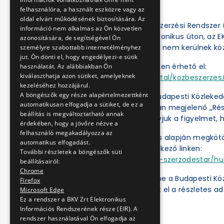
felhasználóra, a használt eszközre vagy az
oldal elvárt működésének biztosítására. Az
Az Elektronikus Közbeszerzési Rendszer (
információ nem alkalmas az Ön közvetlen
eljárásokat csak elektronikus úton, az 
azonosítására, de segítségével Ön
el, a BKV Zrt. honlapján nem kerülnek kö
személyre szabottabb internetélményhez
jut. Ön dönti el, hogy engedélyezi-e sütik
Az EKR a következő linken érhető el:
használatát. Az alábbiakban Ön
kiválaszthatja azon sütiket, amelyeknek
https://ekr.gov.hu/portal/kozbeszerzes/
kezeléséhez hozzájárul.
A böngészők egy része alapértelmezettként
Az Ajánlatkérőnél a „Budapesti Közleked
automatikusan elfogadja a sütiket, de ez a
„Műveletek” oszlopában megjelenő „Részl
beállítás is megváltoztatható annak
dokumentumok. Felhívjuk a figyelmet, h
érdekében, hogy a jövőre nézve a
felhasználó megakadályozza az
A közbeszerzési eljárás alapján megköt
automatikus elfogadást.
ben érhetők el a következő linken:
További részletek a böngészők süti
https://ekr.gov.hu/ekr-szerzodestar/hu
beállításairól:
Chrome
A „
Kulcsszavak
” mezőbe a Budapesti Kö
Firefox
kattintás után érhetők el a részletes ad
Microsoft Edge
Ez a rendszer a BKV Zrt Elektronikus
Információs Rendszerének része (EIR). A
rendszer használatával Ön elfogadja az