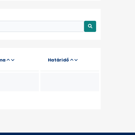
áma
Határidő