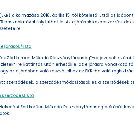
EKR) alkalmazása 2018. április 15-től kötelező. Ettől az időpon
EKR használatával folytathat le. Az eljárások közbeszerzési 
zzétételre.
eljarasok/lista
ési Zártkörűen Működő Részvénytársaság”-ra javasolt szűrni. 
etek”-re kattintás után érhetők el az eljárásra vonatkozó főb
ogy az eljárásban való részvételhez az EKR-be való regisztrác
ött szerződések, a szerződésmódosítások és a szerződések te
/szerzodesLista
zlekedési Zártkörűen Működő Részvénytársaság beírását köve
atok.