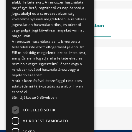
alábbi feltételeket: A rendszer használata
megfigyelhető, rögzithető es naplózható a
jogszabályi es a szervezet biztonsági
követelményeinek megfelelően. A rendszer
jogosulatlan használata tilos, és büntető
Lezárt
Folyamatban
vagy polgárjogi következményeket vonhat
maga után.
A rendszer használata az itt ismertetett
feltételek kifejezett elfogadását jelenti. Az
EIR mindaddig megjeleníti ezt az értesitést,
Cím
amig Ön nem fogadja el a feltételeket, es
nem hajt végre egyértelmű lépést vagy a
rendszer további használatához vagy a
bejelentkezéshez.
Fájlfeltöltés teszt
A sütik kezelésével összefüggő részletes
adatvédelmi tájékoztatás az alábbi linken
érhető el.
Süti tájékoztató
Bővebben
KÖTELEZŐ SÜTIK
MŰKÖDÉST TÁMOGATÓ
EGYÉB