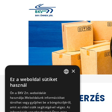
×
Ez a weboldal sütiket
HUNGARIAN
használ
ENGLISH
Ön a BKV Zrt. weboldalát
KÖZBESZERZÉS
használja.Weboldalunk információkat
tárolhat vagy gyűjthet be a böngészőjéről,
amit az oldal sütik segítségével végez. Az
információk vonatkozhatnak Önre mint