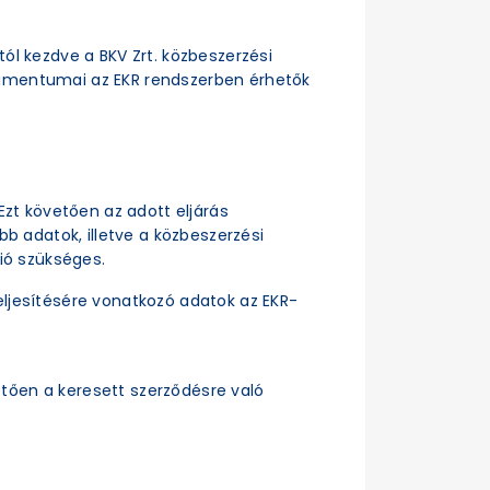
ttól kezdve a BKV Zrt. közbeszerzési
dokumentumai az EKR rendszerben érhetők
Ezt követően az adott eljárás
b adatok, illetve a közbeszerzési
ió szükséges.
ljesítésére vonatkozó adatok az EKR-
tően a keresett szerződésre való