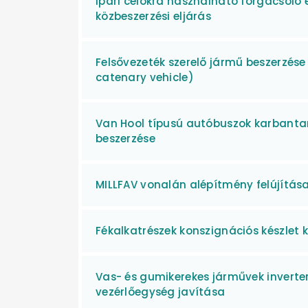
Ipari célokra használható forgácsoló 
közbeszerzési eljárás
Felsővezeték szerelő jármű beszerzése
catenary vehicle)
Van Hool típusú autóbuszok karbanta
beszerzése
MILLFAV vonalán alépítmény felújítás
Fékalkatrészek konszignációs készlet 
Vas- és gumikerekes járművek inverter
vezérlőegység javítása