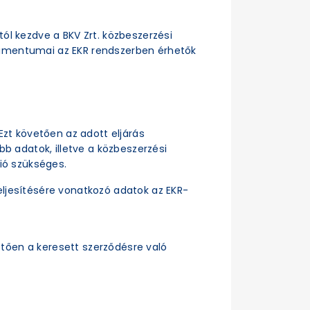
ttól kezdve a BKV Zrt. közbeszerzési
dokumentumai az EKR rendszerben érhetők
Ezt követően az adott eljárás
b adatok, illetve a közbeszerzési
ió szükséges.
ljesítésére vonatkozó adatok az EKR-
tően a keresett szerződésre való