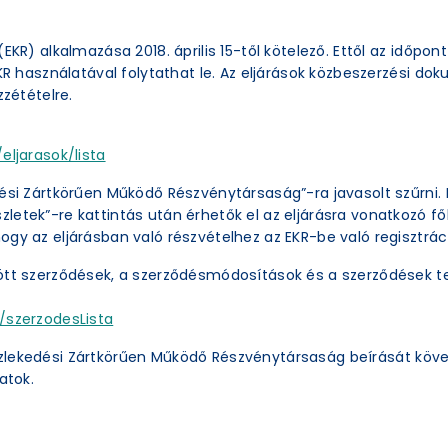
EKR) alkalmazása 2018. április 15-től kötelező. Ettől az időpon
EKR használatával folytathat le. Az eljárások közbeszerzési 
zzétételre.
eljarasok/lista
ési Zártkörűen Működő Részvénytársaság”-ra javasolt szűrni. 
etek”-re kattintás után érhetők el az eljárásra vonatkozó főb
ogy az eljárásban való részvételhez az EKR-be való regisztrác
ött szerződések, a szerződésmódosítások és a szerződések te
/szerzodesLista
zlekedési Zártkörűen Működő Részvénytársaság beírását köve
atok.