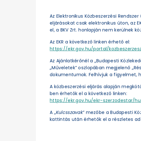
Az Elektronikus Közbeszerzési Rendszer (
eljárásokat csak elektronikus úton, az 
el, a BKV Zrt. honlapján nem kerülnek kö
Az EKR a következő linken érhető el:
https://ekr.gov.hu/portal/kozbeszerzes/
Az Ajánlatkérőnél a „Budapesti Közleked
„Műveletek” oszlopában megjelenő „Részl
dokumentumok. Felhívjuk a figyelmet, h
A közbeszerzési eljárás alapján megköt
ben érhetők el a következő linken:
https://ekr.gov.hu/ekr-szerzodestar/hu
A „
Kulcsszavak
” mezőbe a Budapesti Kö
kattintás után érhetők el a részletes ad