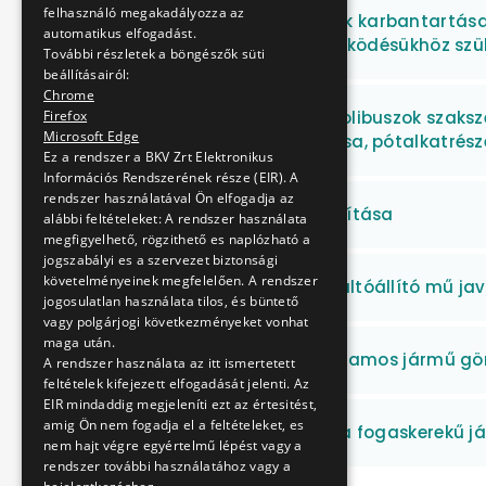
felhasználó megakadályozza az
Üzemanyagtöltő kutak karbantartása, j
automatikus elfogadást.
szerinti fejlesztése, működésükhöz sz
További részletek a böngészők süti
beállításairól:
Chrome
MAN NGE 152 típusú trolibuszok szaksze
Firefox
Microsoft Edge
javítása, karbantartása, pótalkatrész
Ez a rendszer a BKV Zrt Elektronikus
Információs Rendszerének része (EIR). A
rendszer használatával Ön elfogadja az
HÉV fogaskerekek szállítása
alábbi feltételeket: A rendszer használata
megfigyelhető, rögzithető es naplózható a
jogszabályi es a szervezet biztonsági
követelményeinek megfelelően. A rendszer
Villamos vonalakon váltóállító mű ja
jogosulatlan használata tilos, és büntető
vagy polgárjogi következményeket vonhat
maga után.
HÉV, Metró, MFAV és Villamos jármű g
A rendszer használata az itt ismertetett
feltételek kifejezett elfogadását jelenti. Az
EIR mindaddig megjeleníti ezt az értesitést,
amig Ön nem fogadja el a feltételeket, es
BSI fékdobok szállítása fogaskerekű 
nem hajt végre egyértelmű lépést vagy a
rendszer további használatához vagy a