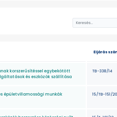
Eljárás sz
nak korszerűsítéssel egybekötött
TB-338/14
lgáltatások és eszközök szállítása
 és épületvillamossági munkák
15/TB-151/20