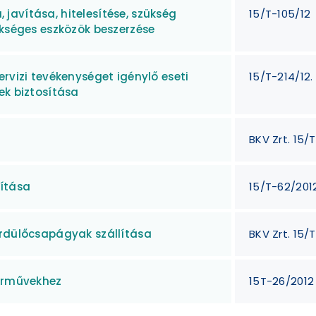
avítása, hitelesítése, szükség
15/T-105/12
ükséges eszközök beszerzése
rvizi tevékenységet igénylő eseti
15/T-214/12.
ek biztosítása
BKV Zrt. 15/
vítása
15/T-62/2012
ördülőcsapágyak szállítása
BKV Zrt. 15/
járművekhez
15T-26/2012