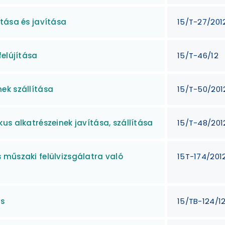
tása és javítása
15/T-27/201
felújítása
15/T-46/12
ek szállítása
15/T-50/201
us alkatrészeinek javítása, szállítása
15/T-48/201
 műszaki felülvizsgálatra való
15T-174/201
ás
15/TB-124/1