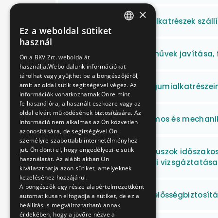
×
Villamos áramszedő alkatrészek szállí
Ez a weboldal sütiket
HUNGARIAN
használ
ENGLISH
Autóbusz differenciálművek javítása, 
Ön a BKV Zrt. weboldalát
használja.Weboldalunk információkat
tárolhat vagy gyűjthet be a böngészőjéről,
amit az oldal sütik segítségével végez. Az
Vaskerekes járművek gumialkatrészein
információk vonatkozhatnak Önre mint
felhasználóra, a használt eszközre vagy az
oldal elvárt működésének biztosítására. Az
Villamos ajtók elektromos és mechanik
információ nem alkalmas az Ön közvetlen
azonosítására, de segítségével Ön
személyre szabottabb internetélményhez
jut. Ön dönti el, hogy engedélyezi-e sütik
Van Hool típusú autóbuszok időszakos
használatát. Az alábbiakban Ön
felkészítése és műszaki vizsgáztatása
kiválaszthatja azon sütiket, amelyeknek
kezeléséhez hozzájárul.
A böngészők egy része alapértelmezettként
Kötelező gépjármű felelősségbiztosít
automatikusan elfogadja a sütiket, de ez a
beállítás is megváltoztatható annak
érdekében, hogy a jövőre nézve a