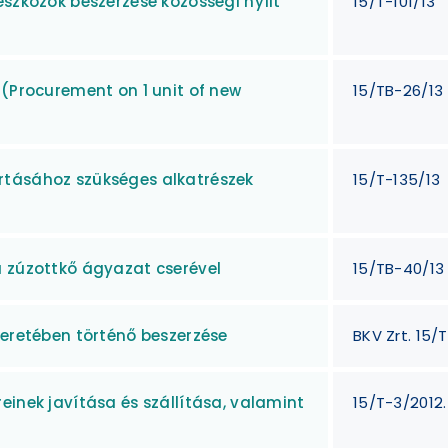
eszközök beszerzése közösségi nyílt
15/T-101/13
 (Procurement on 1 unit of new
15/TB-26/13
rtásához szükséges alkatrészek
15/T-135/13
a zúzottkő ágyazat cserével
15/TB-40/13
keretében történő beszerzése
BKV Zrt. 15/T
einek javítása és szállítása, valamint
15/T-3/2012.